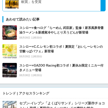
献賞」を受賞
あわせて読みたい記事
スシロー×食べログ「らーめん 武双家」監修！家系風豚骨醤
油ラーメン＆新感覚冷やしとり天うどんが新登場
08月09日 11時30分
スシロー×C.C.レモン初コラボ！夏限定「おいしーレモンの
甘酸っぱパフェ」新登場
08月09日 11時30分
スシロー×GAZOO Racing初コラボ！夏休み限定ミニカー付
きメニュー登場
08月08日 11時30分
トレンド | アクセスランキング
セブン‐イレブン「よくばりサンド」シリーズ新作チョコ