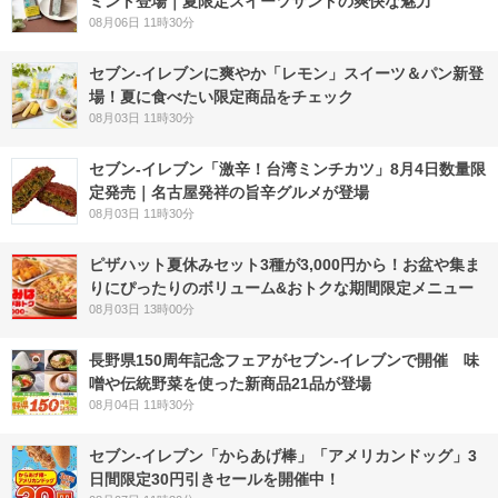
ミント登場｜夏限定スイーツサンドの爽快な魅力
08月06日 11時30分
セブン‐イレブンに爽やか「レモン」スイーツ＆パン新登
場！夏に食べたい限定商品をチェック
08月03日 11時30分
セブン-イレブン「激辛！台湾ミンチカツ」8月4日数量限
定発売｜名古屋発祥の旨辛グルメが登場
08月03日 11時30分
ピザハット夏休みセット3種が3,000円から！お盆や集ま
りにぴったりのボリューム&おトクな期間限定メニュー
08月03日 13時00分
長野県150周年記念フェアがセブン-イレブンで開催 味
噌や伝統野菜を使った新商品21品が登場
08月04日 11時30分
セブン‐イレブン「からあげ棒」「アメリカンドッグ」3
日間限定30円引きセールを開催中！