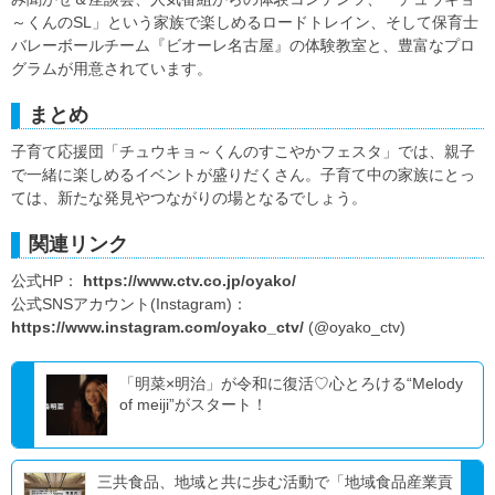
～くんのSL」という家族で楽しめるロードトレイン、そして保育士
バレーボールチーム『ビオーレ名古屋』の体験教室と、豊富なプロ
グラムが用意されています。
まとめ
子育て応援団「チュウキョ～くんのすこやかフェスタ」では、親子
で一緒に楽しめるイベントが盛りだくさん。子育て中の家族にとっ
ては、新たな発見やつながりの場となるでしょう。
関連リンク
公式HP：
https://www.ctv.co.jp/oyako/
公式SNSアカウント(Instagram)：
https://www.instagram.com/oyako_ctv/
(@oyako_ctv)
「明菜×明治」が令和に復活♡心とろける“Melody
of meiji”がスタート！
三共食品、地域と共に歩む活動で「地域食品産業貢