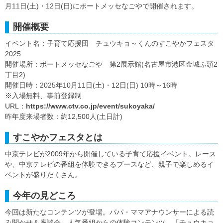
月11日(土)・12日(日)にポートメッセなごやで開催されます。
開催概要
イベント名：子育て応援団 チュウキョ～くんのすこやかフェスタ
2025
開催場所：ポートメッセなごや 第2展示館(名古屋市港区金城ふ頭2
丁目2)
開催日時：2025年10月11日(土)・12日(日) 10時～16時
※入場無料、事前登録制
URL：
https://www.ctv.co.jp/event/sukoyaka/
昨年度来場者数：約12,500人(土日計)
すこやかフェスタとは
中京テレビが2009年から開催している子育て応援イベント。レース
や、中京テレビの番組を体験できるブースなど、親子で楽しめるイ
ベントが盛りだくさん。
今年の見どころ
今回は新たなコンテンツが登場。パパ・ママアナウンサーによる読
み聞かせ＆座談会、人気番組からの体験コンテンツ、「チュウキョ