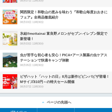
08月07日 11時30分
関西限定！和歌山の恵みを味わう『和歌山毎度おおきに
フェア』全商品徹底紹介
08月03日 11時30分
氷結®mottainai 富良野メロンがセブン‐イレブン限定で
新登場！
08月03日 11時30分
虫が苦手な初心者も安心！PICA×アース製薬の虫ケアス
テーションで快適キャンプ体験
08月05日 11時30分
ピザハット「ハットの日」8月は新作ビビンバピザ登場！
Mサイズ810円～の特大セール開催
08月07日 11時30分
ページの先頭へ
プライバシー