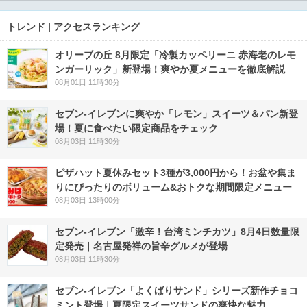
トレンド | アクセスランキング
オリーブの丘 8月限定「冷製カッペリーニ 赤海老のレモ
ンガーリック」新登場！爽やか夏メニューを徹底解説
08月01日 11時30分
セブン‐イレブンに爽やか「レモン」スイーツ＆パン新登
場！夏に食べたい限定商品をチェック
08月03日 11時30分
ピザハット夏休みセット3種が3,000円から！お盆や集ま
りにぴったりのボリューム&おトクな期間限定メニュー
08月03日 13時00分
セブン-イレブン「激辛！台湾ミンチカツ」8月4日数量限
定発売｜名古屋発祥の旨辛グルメが登場
08月03日 11時30分
セブン‐イレブン「よくばりサンド」シリーズ新作チョコ
ミント登場｜夏限定スイーツサンドの爽快な魅力