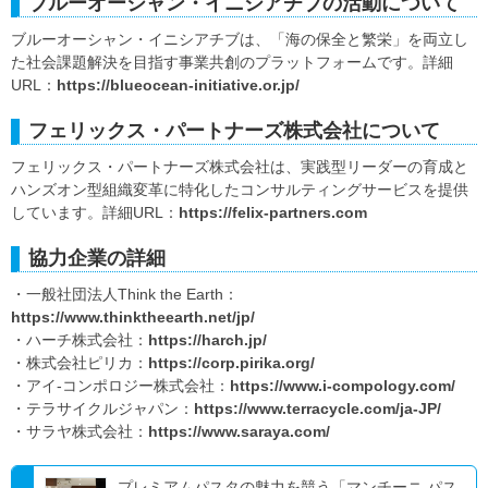
ブルーオーシャン・イニシアチブの活動について
ブルーオーシャン・イニシアチブは、「海の保全と繁栄」を両立し
た社会課題解決を目指す事業共創のプラットフォームです。詳細
URL：
https://blueocean-initiative.or.jp/
フェリックス・パートナーズ株式会社について
フェリックス・パートナーズ株式会社は、実践型リーダーの育成と
ハンズオン型組織変革に特化したコンサルティングサービスを提供
しています。詳細URL：
https://felix-partners.com
協力企業の詳細
・一般社団法人Think the Earth：
https://www.thinktheearth.net/jp/
・ハーチ株式会社：
https://harch.jp/
・株式会社ピリカ：
https://corp.pirika.org/
・アイ-コンポロジー株式会社：
https://www.i-compology.com/
・テラサイクルジャパン：
https://www.terracycle.com/ja-JP/
・サラヤ株式会社：
https://www.saraya.com/
プレミアムパスタの魅力を競う「マンチーニ パス