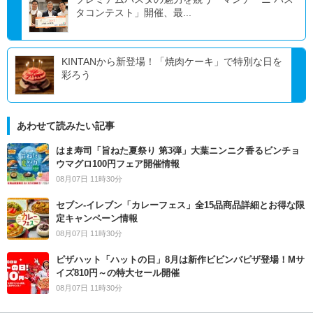
タコンテスト」開催、最...
KINTANから新登場！「焼肉ケーキ」で特別な日を
彩ろう
あわせて読みたい記事
はま寿司「旨ねた夏祭り 第3弾」大葉ニンニク香るビンチョ
ウマグロ100円フェア開催情報
08月07日 11時30分
セブン‐イレブン「カレーフェス」全15品商品詳細とお得な限
定キャンペーン情報
08月07日 11時30分
ピザハット「ハットの日」8月は新作ビビンバピザ登場！Mサ
イズ810円～の特大セール開催
08月07日 11時30分