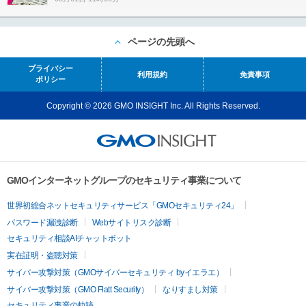
ページの先頭へ
プライバシー
利用規約
免責事項
ポリシー
Copyright © 2026 GMO INSIGHT Inc. All Rights Reserved.
GMOインターネットグループのセキュリティ事業について
世界初総合ネットセキュリティサービス「GMOセキュリティ24」
パスワード漏洩診断
Webサイトリスク診断
セキュリティ相談AIチャットボット
実在証明・盗聴対策
サイバー攻撃対策（GMOサイバーセキュリティ byイエラエ）
サイバー攻撃対策（GMO Flatt Security）
なりすまし対策
セキュリティ事業の軌跡