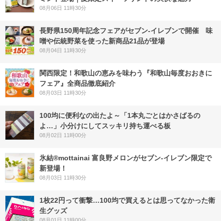
08月06日 11時30分
長野県150周年記念フェアがセブン-イレブンで開催 味
噌や伝統野菜を使った新商品21品が登場
08月04日 11時30分
関西限定！和歌山の恵みを味わう『和歌山毎度おおきに
フェア』全商品徹底紹介
08月03日 11時30分
100均に便利なの出たよ～「1本丸ごとはかさばるの
よ…」小分けにしてスッキリ持ち運べる板
08月02日 11時00分
氷結®mottainai 富良野メロンがセブン‐イレブン限定で
新登場！
08月03日 11時30分
1枚22円って衝撃…100均で買えるとは思ってなかった衛
生グッズ
08月01日 11時00分