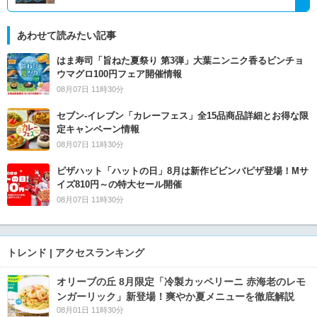
あわせて読みたい記事
はま寿司「旨ねた夏祭り 第3弾」大葉ニンニク香るビンチョ
ウマグロ100円フェア開催情報
08月07日 11時30分
セブン‐イレブン「カレーフェス」全15品商品詳細とお得な限
定キャンペーン情報
08月07日 11時30分
ピザハット「ハットの日」8月は新作ビビンバピザ登場！Mサ
イズ810円～の特大セール開催
08月07日 11時30分
トレンド | アクセスランキング
オリーブの丘 8月限定「冷製カッペリーニ 赤海老のレモ
ンガーリック」新登場！爽やか夏メニューを徹底解説
08月01日 11時30分