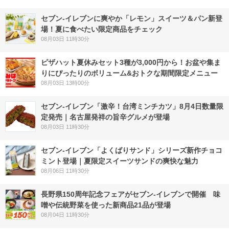
セブン‐イレブンに爽やか「レモン」スイーツ＆パン新登
場！夏に食べたい限定商品をチェック
08月03日 11時30分
ピザハット夏休みセット3種が3,000円から！お盆や集ま
りにぴったりのボリューム&おトクな期間限定メニュー
08月03日 13時00分
セブン-イレブン「激辛！台湾ミンチカツ」8月4日数量限
定発売｜名古屋発祥の旨辛グルメが登場
08月03日 11時30分
セブン‐イレブン「よくばりサンド」シリーズ新作チョコ
ミント登場｜夏限定スイーツサンドの爽快な魅力
08月06日 11時30分
長野県150周年記念フェアがセブン-イレブンで開催 味
噌や伝統野菜を使った新商品21品が登場
08月04日 11時30分