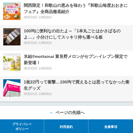
関西限定！和歌山の恵みを味わう『和歌山毎度おおきに
フェア』全商品徹底紹介
08月03日 11時30分
100均に便利なの出たよ～「1本丸ごとはかさばるの
よ…」小分けにしてスッキリ持ち運べる板
08月02日 11時00分
氷結®mottainai 富良野メロンがセブン‐イレブン限定で
新登場！
08月03日 11時30分
1枚22円って衝撃…100均で買えるとは思ってなかった衛
生グッズ
08月01日 11時00分
ページの先頭へ
プライバシー
利用規約
免責事項
ポリシー