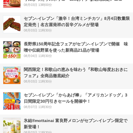
08月03日 13時00分
セブン-イレブン「激辛！台湾ミンチカツ」8月4日数量限
定発売｜名古屋発祥の旨辛グルメが登場
08月03日 11時30分
長野県150周年記念フェアがセブン-イレブンで開催 味
噌や伝統野菜を使った新商品21品が登場
08月04日 11時30分
関西限定！和歌山の恵みを味わう『和歌山毎度おおきに
フェア』全商品徹底紹介
08月03日 11時30分
セブン‐イレブン「からあげ棒」「アメリカンドッグ」3
日間限定30円引きセールを開催中！
08月07日 11時30分
氷結®mottainai 富良野メロンがセブン‐イレブン限定で
新登場！
08月03日 11時30分