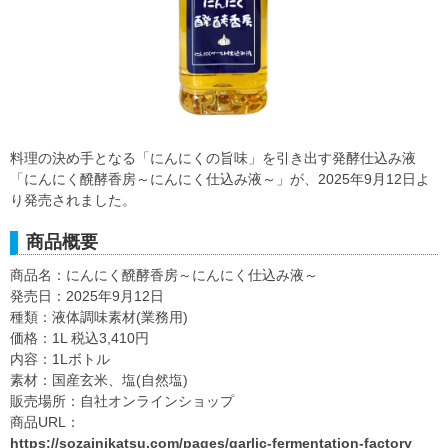
料理の決め手となる「にんにくの旨味」を引き出す発酵仕込み液
「にんにく醗酵香房～にんにく仕込み液～」が、2025年9月12日よ
り発売されました。
商品概要
商品名：にんにく醗酵香房～にんにく仕込み液～
発売日：2025年9月12日
種類：液体調味素材(業務用)
価格：1L 税込3,410円
内容：1Lボトル
素材：国産玄米、塩(自然塩)
販売場所：自社オンラインショップ
商品URL：
https://sozainikatsu.com/pages/garlic-fermentation-factory