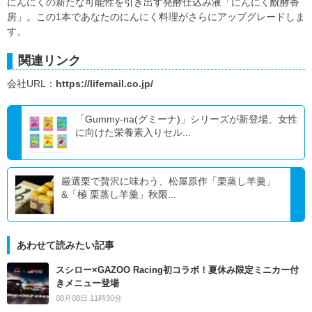
にんにくの新たな可能性を引き出す発酵仕込み液「にんにく醗酵香
房」。この1本であなたのにんにく料理がさらにアップグレードしま
す。
関連リンク
会社URL：
https://lifemail.co.jp/
「Gummy-na(グミーナ)」シリーズが新登場、女性
に向けた栄養素入りセル...
厳選栗で贅沢に味わう、松屋原作「栗蒸し羊羹」
&「極 栗蒸し羊羹」秋限...
あわせて読みたい記事
スシロー×GAZOO Racing初コラボ！夏休み限定ミニカー付
きメニュー登場
08月08日 11時30分