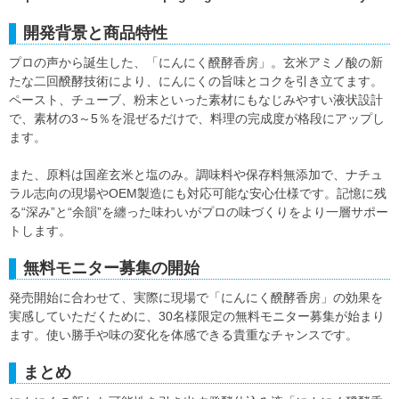
開発背景と商品特性
プロの声から誕生した、「にんにく醗酵香房」。玄米アミノ酸の新
たな二回醗酵技術により、にんにくの旨味とコクを引き立てます。
ペースト、チューブ、粉末といった素材にもなじみやすい液状設計
で、素材の3～5％を混ぜるだけで、料理の完成度が格段にアップし
ます。
また、原料は国産玄米と塩のみ。調味料や保存料無添加で、ナチュ
ラル志向の現場やOEM製造にも対応可能な安心仕様です。記憶に残
る“深み”と“余韻”を纏った味わいがプロの味づくりをより一層サポー
トします。
無料モニター募集の開始
発売開始に合わせて、実際に現場で「にんにく醗酵香房」の効果を
実感していただくために、30名様限定の無料モニター募集が始まり
ます。使い勝手や味の変化を体感できる貴重なチャンスです。
まとめ