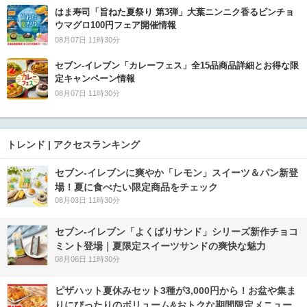
はま寿司「旨ねた夏祭り 第3弾」大葉ニンニク香るビンチョ
ウマグロ100円フェア開催情報
08月07日 11時30分
セブン‐イレブン「カレーフェス」全15品商品詳細とお得な限
定キャンペーン情報
08月07日 11時30分
トレンド | アクセスランキング
セブン‐イレブンに爽やか「レモン」スイーツ＆パン新登
場！夏に食べたい限定商品をチェック
08月03日 11時30分
セブン‐イレブン「よくばりサンド」シリーズ新作チョコ
ミント登場｜夏限定スイーツサンドの爽快な魅力
08月06日 11時30分
ピザハット夏休みセット3種が3,000円から！お盆や集ま
りにぴったりのボリューム&おトクな期間限定メニュー