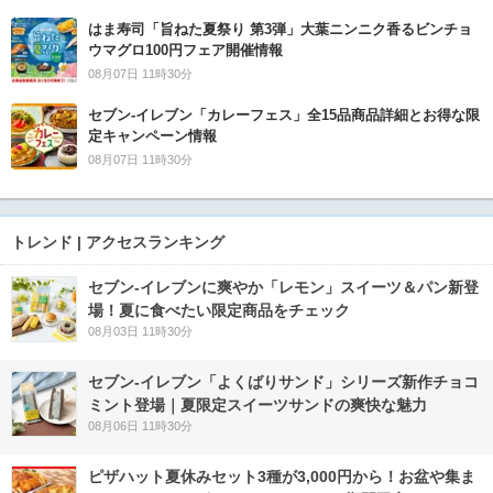
はま寿司「旨ねた夏祭り 第3弾」大葉ニンニク香るビンチョ
ウマグロ100円フェア開催情報
08月07日 11時30分
セブン‐イレブン「カレーフェス」全15品商品詳細とお得な限
定キャンペーン情報
08月07日 11時30分
トレンド | アクセスランキング
セブン‐イレブンに爽やか「レモン」スイーツ＆パン新登
場！夏に食べたい限定商品をチェック
08月03日 11時30分
セブン‐イレブン「よくばりサンド」シリーズ新作チョコ
ミント登場｜夏限定スイーツサンドの爽快な魅力
08月06日 11時30分
ピザハット夏休みセット3種が3,000円から！お盆や集ま