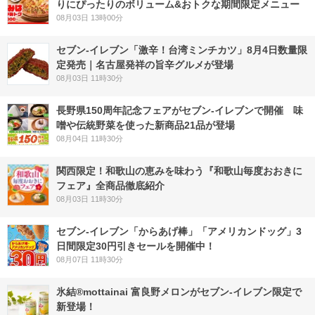
りにぴったりのボリューム&おトクな期間限定メニュー
08月03日 13時00分
セブン-イレブン「激辛！台湾ミンチカツ」8月4日数量限
定発売｜名古屋発祥の旨辛グルメが登場
08月03日 11時30分
長野県150周年記念フェアがセブン-イレブンで開催 味
噌や伝統野菜を使った新商品21品が登場
08月04日 11時30分
関西限定！和歌山の恵みを味わう『和歌山毎度おおきに
フェア』全商品徹底紹介
08月03日 11時30分
セブン‐イレブン「からあげ棒」「アメリカンドッグ」3
日間限定30円引きセールを開催中！
08月07日 11時30分
氷結®mottainai 富良野メロンがセブン‐イレブン限定で
新登場！