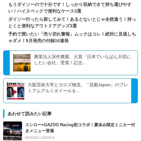
もうダイソーので十分です！しっかり収納できて持ち運びやす
い！ハイスペックで便利なケース3選
ダイソー行ったら探してみて！あるとないとじゃ全然違う！持っ
とくと便利なアウトドアグッズ3選
予約で買いたい「売り切れ警報」ムックはコレ！絶対に見逃しち
ゃダメ！9月発売の付録16連発
農業法人深作農園、大賞「日本でいちばん大切に
したい会社」受賞！記念...
大阪芸術大学とヨロズ物流、『花魁Japan』のプレ
ミアムアルミホイールを...
あわせて読みたい記事
スシロー×GAZOO Racing初コラボ！夏休み限定ミニカー付
きメニュー登場
08月08日 11時30分