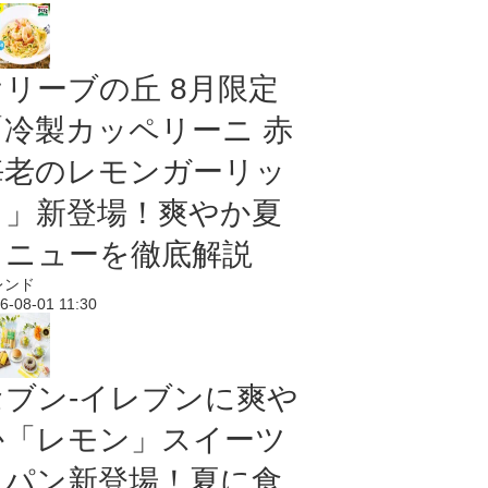
オリーブの丘 8月限定
「冷製カッペリーニ 赤
海老のレモンガーリッ
ク」新登場！爽やか夏
メニューを徹底解説
レンド
6-08-01 11:30
セブン‐イレブンに爽や
か「レモン」スイーツ
＆パン新登場！夏に食