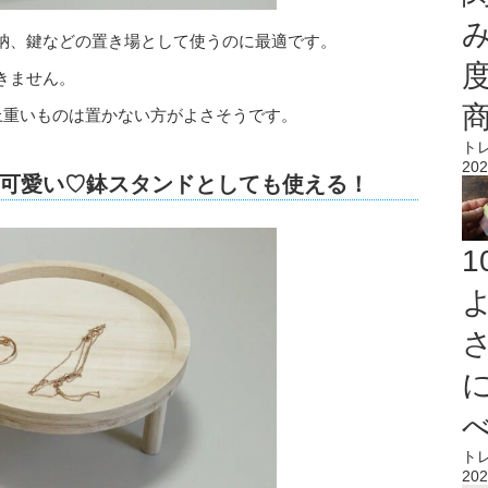
納、鍵などの置き場として使うのに最適です。
きません。
上重いものは置かない方がよさそうです。
ト
202
可愛い♡鉢スタンドとしても使える！
ト
202