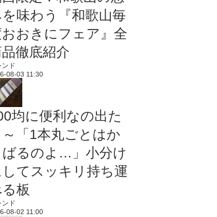
みを味わう『和歌山毎
度おおきにフェア』全
商品徹底紹介
レンド
6-08-03 11:30
100均に便利なの出た
よ～「1本丸ごとはか
さばるのよ…」小分け
にしてスッキリ持ち運
べる板
レンド
6-08-02 11:00