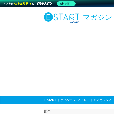
無料診断
マガジン
E START トップページ
>
トレンド
>
マガジン
総合