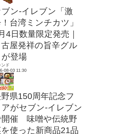
セブン-イレブン「激
辛！台湾ミンチカツ」
8月4日数量限定発売｜
名古屋発祥の旨辛グル
メが登場
レンド
6-08-03 11:30
長野県150周年記念フ
ェアがセブン-イレブン
で開催 味噌や伝統野
菜を使った新商品21品