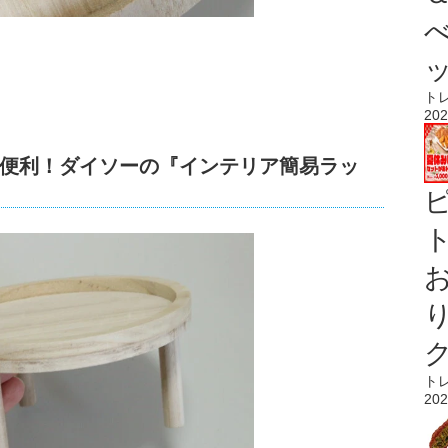
ト
202
便利！ダイソーの『インテリア簡易ラッ
ト
ト
202