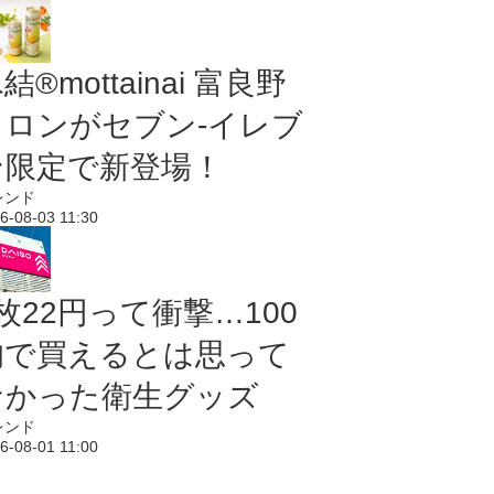
結®mottainai 富良野
メロンがセブン‐イレブ
ン限定で新登場！
レンド
6-08-03 11:30
枚22円って衝撃…100
均で買えるとは思って
なかった衛生グッズ
レンド
6-08-01 11:00