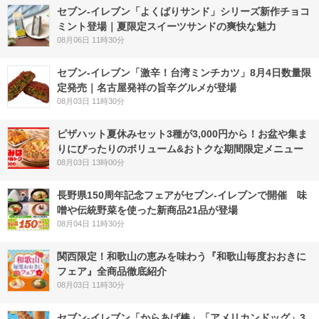
セブン‐イレブン「よくばりサンド」シリーズ新作チョコ
ミント登場｜夏限定スイーツサンドの爽快な魅力
08月06日 11時30分
セブン-イレブン「激辛！台湾ミンチカツ」8月4日数量限
定発売｜名古屋発祥の旨辛グルメが登場
08月03日 11時30分
ピザハット夏休みセット3種が3,000円から！お盆や集ま
りにぴったりのボリューム&おトクな期間限定メニュー
08月03日 13時00分
長野県150周年記念フェアがセブン-イレブンで開催 味
噌や伝統野菜を使った新商品21品が登場
08月04日 11時30分
関西限定！和歌山の恵みを味わう『和歌山毎度おおきに
フェア』全商品徹底紹介
08月03日 11時30分
セブン‐イレブン「からあげ棒」「アメリカンドッグ」3