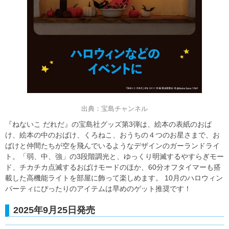
出典：宝島チャンネル
『ねないこ だれだ』の宝島社グッズ第3弾は、絵本の表紙のおば
け、絵本の中のおばけ、くろねこ、おうちの４つのお星さまで、お
ばけと仲間たちが空を飛んでいるようなデザインのガーランドライ
ト。「弱、中、強」の3段階調光と、ゆっくり明滅するやすらぎモー
ド、チカチカ点滅するおばけモードのほか、60分オフタイマーも搭
載した高機能ライトを部屋に飾って楽しめます。 10月のハロウィン
パーティにぴったりのアイテムは早めのゲット推奨です！
2025年9月25日発売