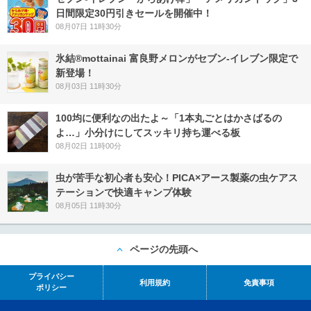
日間限定30円引きセールを開催中！
08月07日 11時30分
氷結®mottainai 富良野メロンがセブン‐イレブン限定で
新登場！
08月03日 11時30分
100均に便利なの出たよ～「1本丸ごとはかさばるの
よ…」小分けにしてスッキリ持ち運べる板
08月02日 11時00分
虫が苦手な初心者も安心！PICA×アース製薬の虫ケアス
テーションで快適キャンプ体験
08月05日 11時30分
ページの先頭へ
プライバシー
利用規約
免責事項
ポリシー