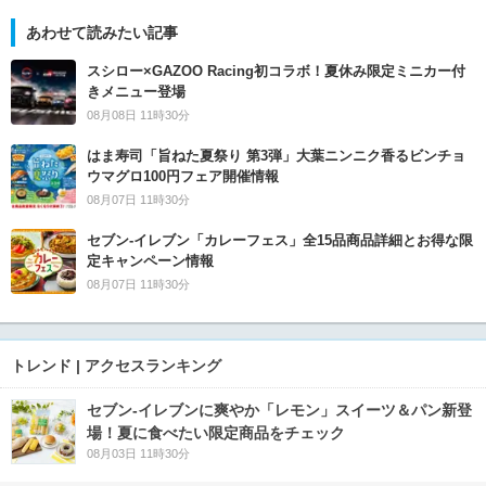
あわせて読みたい記事
スシロー×GAZOO Racing初コラボ！夏休み限定ミニカー付
きメニュー登場
08月08日 11時30分
はま寿司「旨ねた夏祭り 第3弾」大葉ニンニク香るビンチョ
ウマグロ100円フェア開催情報
08月07日 11時30分
セブン‐イレブン「カレーフェス」全15品商品詳細とお得な限
定キャンペーン情報
08月07日 11時30分
トレンド | アクセスランキング
セブン‐イレブンに爽やか「レモン」スイーツ＆パン新登
場！夏に食べたい限定商品をチェック
08月03日 11時30分