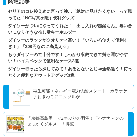
関連記事
セリアのコレ控えめに言って神…「絶対に見せたくない」って思
ってた！NG写真を隠す便利グッズ
ダイソーがついにやってくれた！「出し入れが超楽ちん」奪い合
いになりそうな推し活キーホルダー
ダイソーのラックがクオリティ高い！「いろいろ使えて便利す
ぎ！」「200円なのに高見え♡」
もうダイソーので十分です！しっかり収納できて持ち運びやす
い！ハイスペックで便利なケース3選
ダイソー行ったら探してみて！あるとないとじゃ全然違う！持っ
とくと便利なアウトドアグッズ3選
再生可能エネルギー電力供給スタート！カラオケ
まねきねこにエクソルが...
「京都高島屋」で2年ぶりの開催！「バナナマンの
せっかくグルメ！！博覧...