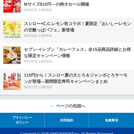
Mサイズ810円～の特大セール開催
08月07日 11時30分
スシロー×C.C.レモン初コラボ！夏限定「おいしーレモン
の甘酸っぱパフェ」新登場
08月09日 11時30分
セブン‐イレブン「カレーフェス」全15品商品詳細とお得
な限定キャンペーン情報
08月07日 11時30分
110円から！スシロー夏の大とろ＆ジャンボとろサーモ
ンが登場―期間限定寿司キャンペーンまとめ
08月07日 11時30分
ページの先頭へ
プライバシー
利用規約
免責事項
ポリシー
Copyright © 2026 GMO INSIGHT Inc. All Rights Reserved.