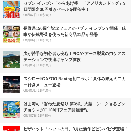
セブン‐イレブン「からあげ棒」「アメリカンドッグ」3
日間限定30円引きセールを開催中！
08月07日 11時30分
長野県150周年記念フェアがセブン-イレブンで開催 味
噌や伝統野菜を使った新商品21品が登場
08月04日 11時30分
虫が苦手な初心者も安心！PICA×アース製薬の虫ケアス
テーションで快適キャンプ体験
08月05日 11時30分
スシロー×GAZOO Racing初コラボ！夏休み限定ミニカ
ー付きメニュー登場
08月08日 11時30分
はま寿司「旨ねた夏祭り 第3弾」大葉ニンニク香るビン
チョウマグロ100円フェア開催情報
08月07日 11時30分
ピザハット「ハットの日」8月は新作ビビンバピザ登場！