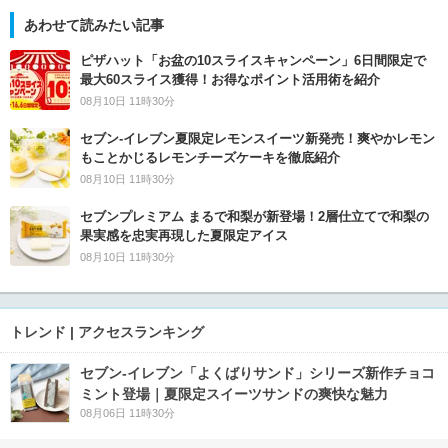
あわせて読みたい記事
ピザハット「お盆の10スライスキャンペーン」6日間限定で
最大60スライス獲得！お得なポイント活用術を紹介
08月10日 11時30分
セブン‐イレブン夏限定レモンスイーツ新発売！爽やかレモン
もことかじるレモンチーズケーキを徹底紹介
08月10日 11時30分
セブンプレミアム まるで和梨が新登場！2層仕立てで和梨の
果実感を忠実再現した夏限定アイス
08月10日 11時30分
トレンド | アクセスランキング
セブン‐イレブン「よくばりサンド」シリーズ新作チョコ
ミント登場｜夏限定スイーツサンドの爽快な魅力
08月06日 11時30分