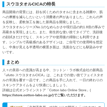
スウヨタオルCICAの特長
商品開発の背景には、顔を拭くためのタオルに含まれる雑菌や、肌
への摩擦を減らしたいという消費者の声がありました。これらの声
を反映し、柔軟加工を施した新商品を開発しました。
スウヨタオルシリーズNo.1のなめらかさや現行品の約1.8倍の厚みで
高吸水を実現しました。また、衛生的な使い捨てタイプで、洗顔後
の顔拭きだけでなく、スキンケアや使用後の掃除にも利用できま
す。シンプルで高級感のあるデザインは、ご自宅での使用時を想定
し、中身が見える半透明の横置き面は、洗面台などにも馴染みやす
いです。
まとめ
人々の美容への意識が高まる中、コットン・ラボ株式会社の新商品
『ufutto スウヨタオルCICA』は、これまでの使い捨てフェイスタオ
ルの常識を覆す一品です。この商品を手に入れて、一日の終わりの
スキンケアタイムをより快適にしましょう。
詳細は公式オンラインストア「Cotton labo Online Store」(
https://store.cotton-labo.co.jp/)でご覧いただけます。