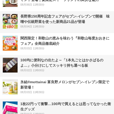
08月06日 11時30分
長野県150周年記念フェアがセブン-イレブンで開催 味
噌や伝統野菜を使った新商品21品が登場
08月04日 11時30分
関西限定！和歌山の恵みを味わう『和歌山毎度おおきに
フェア』全商品徹底紹介
08月03日 11時30分
100均に便利なの出たよ～「1本丸ごとはかさばるの
よ…」小分けにしてスッキリ持ち運べる板
08月02日 11時00分
氷結®mottainai 富良野メロンがセブン‐イレブン限定で
新登場！
08月03日 11時30分
1枚22円って衝撃…100均で買えるとは思ってなかった衛
生グッズ