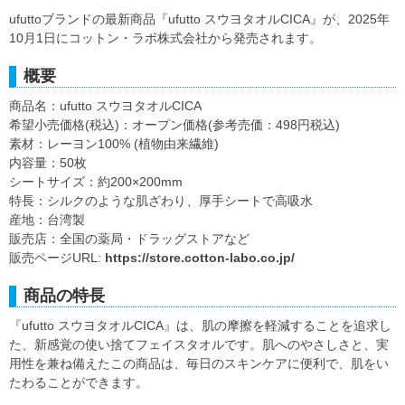
ufuttoブランドの最新商品『ufutto スウヨタオルCICA』が、2025年
10月1日にコットン・ラボ株式会社から発売されます。
概要
商品名：ufutto スウヨタオルCICA
希望小売価格(税込)：オープン価格(参考売価：498円税込)
素材：レーヨン100% (植物由来繊維)
内容量：50枚
シートサイズ：約200×200mm
特長：シルクのような肌ざわり、厚手シートで高吸水
産地：台湾製
販売店：全国の薬局・ドラッグストアなど
販売ページURL:
https://store.cotton-labo.co.jp/
商品の特長
『ufutto スウヨタオルCICA』は、肌の摩擦を軽減することを追求し
た、新感覚の使い捨てフェイスタオルです。肌へのやさしさと、実
用性を兼ね備えたこの商品は、毎日のスキンケアに便利で、肌をい
たわることができます。