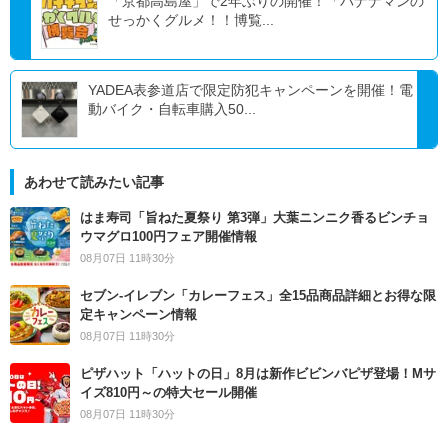
「京都高島屋」で2年ぶりの開催！「バナナマンの
せっかくグルメ！！博覧...
YADEA表参道店で限定防犯キャンペーンを開催！電
動バイク・自転車購入50...
あわせて読みたい記事
はま寿司「旨ねた夏祭り 第3弾」大葉ニンニク香るビンチョ
ウマグロ100円フェア開催情報
08月07日 11時30分
セブン‐イレブン「カレーフェス」全15品商品詳細とお得な限
定キャンペーン情報
08月07日 11時30分
ピザハット「ハットの日」8月は新作ビビンバピザ登場！Mサ
イズ810円～の特大セール開催
08月07日 11時30分