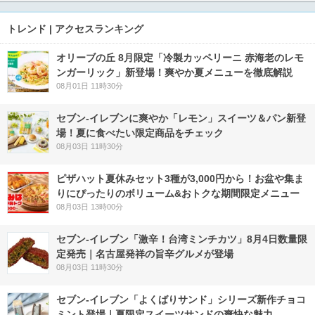
トレンド | アクセスランキング
オリーブの丘 8月限定「冷製カッペリーニ 赤海老のレモ
ンガーリック」新登場！爽やか夏メニューを徹底解説
08月01日 11時30分
セブン‐イレブンに爽やか「レモン」スイーツ＆パン新登
場！夏に食べたい限定商品をチェック
08月03日 11時30分
ピザハット夏休みセット3種が3,000円から！お盆や集ま
りにぴったりのボリューム&おトクな期間限定メニュー
08月03日 13時00分
セブン-イレブン「激辛！台湾ミンチカツ」8月4日数量限
定発売｜名古屋発祥の旨辛グルメが登場
08月03日 11時30分
セブン‐イレブン「よくばりサンド」シリーズ新作チョコ
ミント登場｜夏限定スイーツサンドの爽快な魅力