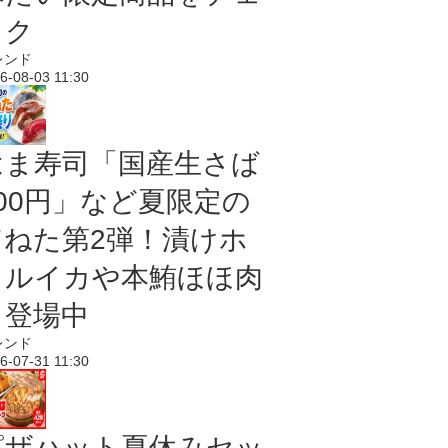
ック
レンド
6-08-03 11:30
はま寿司「国産生さば
100円」など夏限定の
旨ねた第2弾！漬けホ
タルイカや本鮪ほほ肉
も登場中
レンド
6-07-31 11:30
ピザハット夏休みセッ