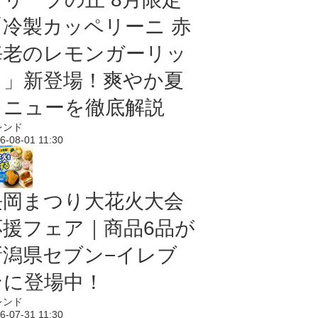
「冷製カッペリーニ 赤
海老のレモンガーリッ
ク」新登場！爽やか夏
メニューを徹底解説
レンド
6-08-01 11:30
長岡まつり大花火大会
応援フェア｜商品6品が
新潟県セブン−イレブ
ンに登場中！
レンド
6-07-31 11:30