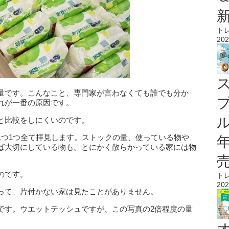
ト
202
量です。こんなこと、専門家が言わなくても誰でも分か
れが一番の原因です。
ル
と比較をしにくいのです。
1つ1つ全て拝見します。ストックの量、使っている物や
ば大切にしている物も。とにかく散らかっている家には物
のです。
ト
202
って、片付かない家は見たことがありません。
です。ウエットテッシュですが、この写真の2倍程度の量