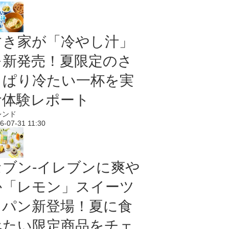
すき家が「冷やし汁」
を新発売！夏限定のさ
っぱり冷たい一杯を実
食体験レポート
レンド
6-07-31 11:30
セブン‐イレブンに爽や
か「レモン」スイーツ
＆パン新登場！夏に食
べたい限定商品をチェ