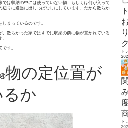
家では収納の中には使っていない物、もしくは何が入って
の辺りに適当に出しっぱなしにしています。だから散らか
ト
をしまっているのです。
が、散らかった家ではすでに収納の前に物が置かれている
す。
切です。
ト
202
物の定位置が
④
いるか
ト
202