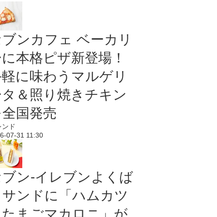
セブンカフェ ベーカリ
ーに本格ピザ新登場！
手軽に味わうマルゲリ
ータ＆照り焼きチキン
を全国発売
レンド
6-07-31 11:30
セブン‐イレブンよくば
りサンドに「ハムカツ
＆たまごマカロニ」が