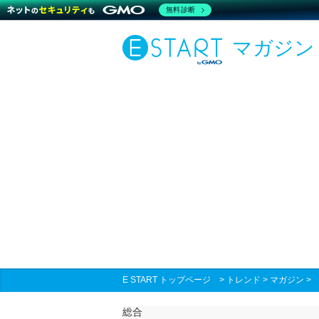
無料診断
マガジン
E START トップページ
>
トレンド
>
マガジン
総合