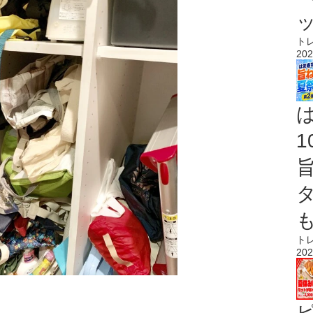
ト
202
ト
202
。