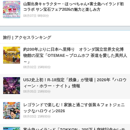
山梨出身キャラクター・ほっぺちゃん×富士急ハイランド初
コラボ サン宝石フェア2026の魅力と楽しみ方
08月07日 9時00分
旅行 | アクセスランキング
約200年ぶりに日本へ里帰り オランダ国立世界文化博
物館の至宝「OTEMAE～ブロムホフ 茶道を愛した異邦人
～」
08月02日 15時00分
USJ史上初！R-18指定「残像」が登場｜2026年『ハロウ
ィーン・ホラー・ナイト』情報
08月05日 15時00分
レゴランドで楽しむ！家族と過ごす仮装＆フォトジェニ
ックなハロウィン2026
08月03日 15時00分
富士急ハイランド「ZOKKON」200万人突破記念セレモ