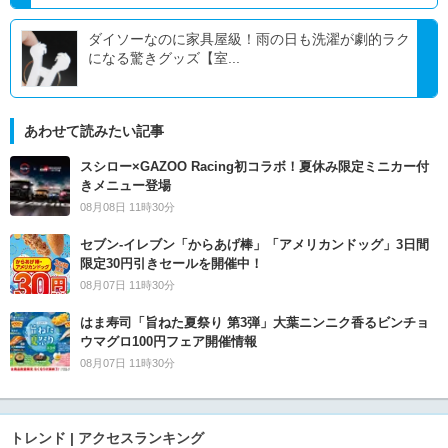
ダイソーなのに家具屋級！雨の日も洗濯が劇的ラク
になる驚きグッズ【室...
あわせて読みたい記事
スシロー×GAZOO Racing初コラボ！夏休み限定ミニカー付
きメニュー登場
08月08日 11時30分
セブン‐イレブン「からあげ棒」「アメリカンドッグ」3日間
限定30円引きセールを開催中！
08月07日 11時30分
はま寿司「旨ねた夏祭り 第3弾」大葉ニンニク香るビンチョ
ウマグロ100円フェア開催情報
08月07日 11時30分
トレンド | アクセスランキング