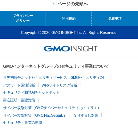
ページの先頭へ
プライバシー
利用規約
免責事項
ポリシー
Copyright © 2026 GMO INSIGHT Inc. All Rights Reserved.
GMOインターネットグループのセキュリティ事業について
世界初総合ネットセキュリティサービス「GMOセキュリティ24」
パスワード漏洩診断
Webサイトリスク診断
セキュリティ相談AIチャットボット
実在証明・盗聴対策
サイバー攻撃対策（GMOサイバーセキュリティ byイエラエ）
サイバー攻撃対策（GMO Flatt Security）
なりすまし対策
セキュリティ事業の軌跡