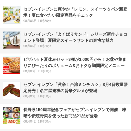
セブン‐イレブンに爽やか「レモン」スイーツ＆パン新登
場！夏に食べたい限定商品をチェック
08月03日 11時30分
セブン‐イレブン「よくばりサンド」シリーズ新作チョコ
ミント登場｜夏限定スイーツサンドの爽快な魅力
08月06日 11時30分
ピザハット夏休みセット3種が3,000円から！お盆や集ま
りにぴったりのボリューム&おトクな期間限定メニュー
08月03日 13時00分
セブン-イレブン「激辛！台湾ミンチカツ」8月4日数量限
定発売｜名古屋発祥の旨辛グルメが登場
08月03日 11時30分
長野県150周年記念フェアがセブン-イレブンで開催 味
噌や伝統野菜を使った新商品21品が登場
08月04日 11時30分