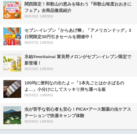
関西限定！和歌山の恵みを味わう『和歌山毎度おおきに
フェア』全商品徹底紹介
08月03日 11時30分
セブン‐イレブン「からあげ棒」「アメリカンドッグ」3
日間限定30円引きセールを開催中！
08月07日 11時30分
氷結®mottainai 富良野メロンがセブン‐イレブン限定で
新登場！
08月03日 11時30分
100均に便利なの出たよ～「1本丸ごとはかさばるの
よ…」小分けにしてスッキリ持ち運べる板
08月02日 11時00分
虫が苦手な初心者も安心！PICA×アース製薬の虫ケアス
テーションで快適キャンプ体験
08月05日 11時30分