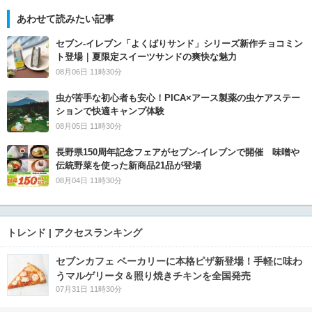
あわせて読みたい記事
セブン‐イレブン「よくばりサンド」シリーズ新作チョコミン
ト登場｜夏限定スイーツサンドの爽快な魅力
08月06日 11時30分
虫が苦手な初心者も安心！PICA×アース製薬の虫ケアステー
ションで快適キャンプ体験
08月05日 11時30分
長野県150周年記念フェアがセブン-イレブンで開催 味噌や
伝統野菜を使った新商品21品が登場
08月04日 11時30分
トレンド | アクセスランキング
セブンカフェ ベーカリーに本格ピザ新登場！手軽に味わ
うマルゲリータ＆照り焼きチキンを全国発売
07月31日 11時30分