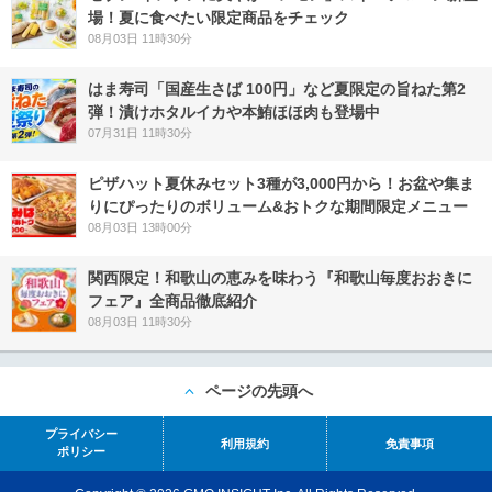
場！夏に食べたい限定商品をチェック
08月03日 11時30分
はま寿司「国産生さば 100円」など夏限定の旨ねた第2
弾！漬けホタルイカや本鮪ほほ肉も登場中
07月31日 11時30分
ピザハット夏休みセット3種が3,000円から！お盆や集ま
りにぴったりのボリューム&おトクな期間限定メニュー
08月03日 13時00分
関西限定！和歌山の恵みを味わう『和歌山毎度おおきに
フェア』全商品徹底紹介
08月03日 11時30分
ページの先頭へ
プライバシー
利用規約
免責事項
ポリシー