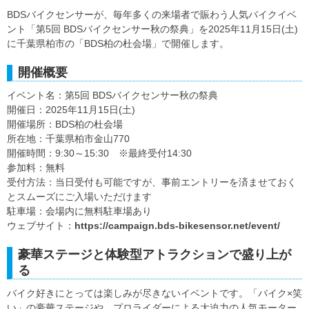
BDSバイクセンサーが、毎年多くの来場者で賑わう人気バイクイベ
ント「第5回 BDSバイクセンサー秋の祭典」を2025年11月15日(土)
に千葉県柏市の「BDS柏の杜会場」で開催します。
開催概要
イベント名：第5回 BDSバイクセンサー秋の祭典
開催日：2025年11月15日(土)
開催場所：BDS柏の杜会場
所在地：千葉県柏市金山770
開催時間：9:30～15:30 ※最終受付14:30
参加料：無料
受付方法：当日受付も可能ですが、事前エントリーを済ませておく
とスムーズにご入場いただけます
駐車場：会場内に無料駐車場あり
ウェブサイト：
https://campaign.bds-bikesensor.net/event/
豪華ステージと体験型アトラクションで盛り上が
る
バイク好きにとっては楽しみが尽きないイベントです。「バイク×笑
い」の豪華ステージや、プロライダーによる大迫力の人気モーター