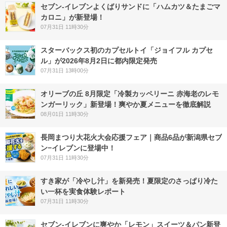
セブン‐イレブンよくばりサンドに「ハムカツ＆たまごマ
カロニ」が新登場！
07月31日 11時30分
スターバックス初のカプセルトイ「ジョイフル カプセ
ル」が2026年8月2日に都内限定発売
07月31日 13時00分
オリーブの丘 8月限定「冷製カッペリーニ 赤海老のレモ
ンガーリック」新登場！爽やか夏メニューを徹底解説
08月01日 11時30分
長岡まつり大花火大会応援フェア｜商品6品が新潟県セブ
ン−イレブンに登場中！
07月31日 11時30分
すき家が「冷やし汁」を新発売！夏限定のさっぱり冷た
い一杯を実食体験レポート
07月31日 11時30分
セブン‐イレブンに爽やか「レモン」スイーツ＆パン新登