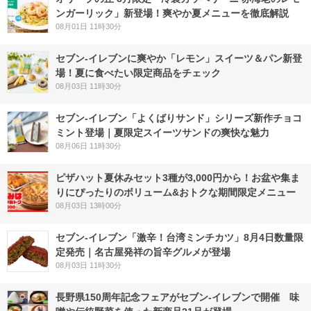
ンガーリック」新登場！爽やか夏メニューを徹底解説
08月01日 11時30分
セブン‐イレブンに爽やか「レモン」スイーツ＆パン新登
場！夏に食べたい限定商品をチェック
08月03日 11時30分
セブン‐イレブン「よくばりサンド」シリーズ新作チョコ
ミント登場｜夏限定スイーツサンドの爽快な魅力
08月06日 11時30分
ピザハット夏休みセット3種が3,000円から！お盆や集ま
りにぴったりのボリューム&おトクな期間限定メニュー
08月03日 13時00分
セブン-イレブン「激辛！台湾ミンチカツ」8月4日数量限
定発売｜名古屋発祥の旨辛グルメが登場
08月03日 11時30分
長野県150周年記念フェアがセブン-イレブンで開催 味