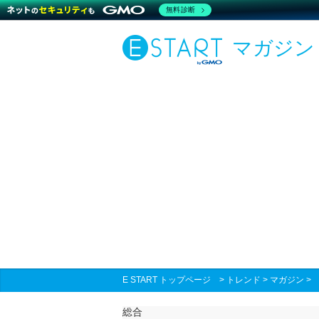
無料診断
マガジン
E START トップページ
>
トレンド
>
マガジン
総合