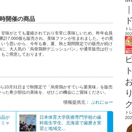
時開催の商品
ト
、甘味がとても凝縮されており非常に美味しいため、昨年会員
202
累計7,000個も販売され、美味ファンが生まれました。その美
という思いから、今年も春、夏、秋と期間限定での販売が続け
時に、大人気の「烏骨鶏卵デニッシュパン」や通常販売は行っ
トもご用意しております。
ト
から10月31日まで秋限定で「烏骨鶏かすていら栗美味」を販売
かった希少部位の美味を、ぜひこの機会にご賞味ください。
情報提供元：
ぷれにゅー
ト
商品が
日本体育大学医療専門学校の歯
202
クミャ
科衛生学生、北海道で歯磨き実
習と地域交...