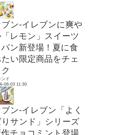
セブン‐イレブンに爽や
か「レモン」スイーツ
＆パン新登場！夏に食
べたい限定商品をチェ
ック
レンド
6-08-03 11:30
セブン‐イレブン「よく
ばりサンド」シリーズ
新作チョコミント登場