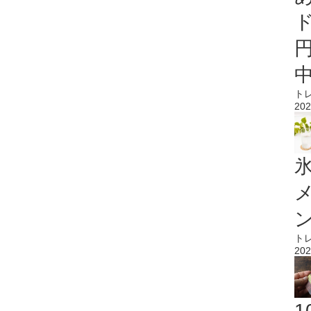
ト
202
氷
ト
202