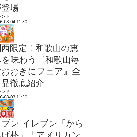
が登場
レンド
6-08-04 11:30
関西限定！和歌山の恵
みを味わう『和歌山毎
度おおきにフェア』全
商品徹底紹介
レンド
6-08-03 11:30
セブン‐イレブン「から
あげ棒」「アメリカン