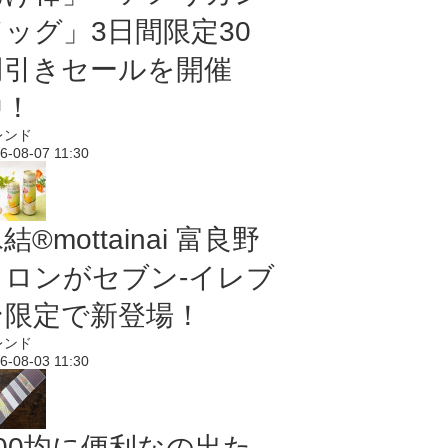
ドッグ」3日間限定30
円引きセールを開催
中！
レンド
6-08-07 11:30
結®mottainai 富良野
メロンがセブン‐イレブ
ン限定で新登場！
レンド
6-08-03 11:30
100均に便利なの出た