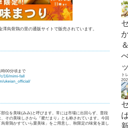
金澤烏骨鶏の里の通販サイトで販売されています。
11時00分頃まで
ト
c/16/mimi-fall
202
/ukeian_official/
部位を美味(みみ)と呼びます。常には市場に出回らず、普段
は、その美味しさから『蜜だまり』とも称されています。今回
「烏骨鶏かすていら栗美味」をご用意し、秋限定の味覚を楽し