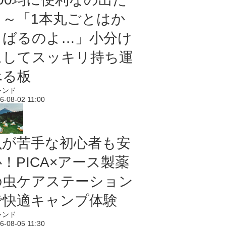
よ～「1本丸ごとはか
さばるのよ…」小分け
にしてスッキリ持ち運
べる板
レンド
6-08-02 11:00
虫が苦手な初心者も安
！PICA×アース製薬
の虫ケアステーション
で快適キャンプ体験
レンド
6-08-05 11:30