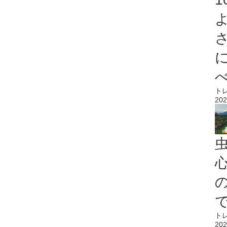
ト
202
心
ト
202