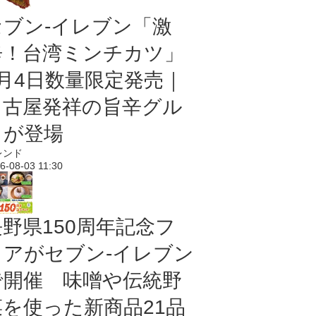
セブン-イレブン「激
辛！台湾ミンチカツ」
8月4日数量限定発売｜
名古屋発祥の旨辛グル
メが登場
レンド
6-08-03 11:30
長野県150周年記念フ
ェアがセブン-イレブン
で開催 味噌や伝統野
菜を使った新商品21品