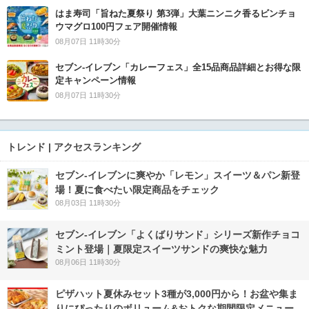
はま寿司「旨ねた夏祭り 第3弾」大葉ニンニク香るビンチョ
ウマグロ100円フェア開催情報
08月07日 11時30分
セブン‐イレブン「カレーフェス」全15品商品詳細とお得な限
定キャンペーン情報
08月07日 11時30分
トレンド | アクセスランキング
セブン‐イレブンに爽やか「レモン」スイーツ＆パン新登
場！夏に食べたい限定商品をチェック
08月03日 11時30分
セブン‐イレブン「よくばりサンド」シリーズ新作チョコ
ミント登場｜夏限定スイーツサンドの爽快な魅力
08月06日 11時30分
ピザハット夏休みセット3種が3,000円から！お盆や集ま
りにぴったりのボリューム&おトクな期間限定メニュー