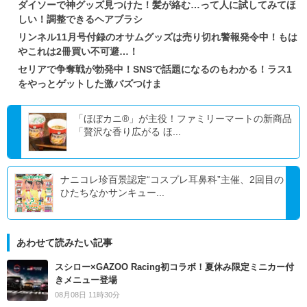
ダイソーで神グッズ見つけた！髪が絡む…って人に試してみてほ
しい！調整できるヘアブラシ
リンネル11月号付録のオサムグッズは売り切れ警報発令中！もは
やこれは2冊買い不可避…！
セリアで争奪戦が勃発中！SNSで話題になるのもわかる！ラス1
をやっとゲットした激バズつけま
「ほぼカニ®」が主役！ファミリーマートの新商品
「贅沢な香り広がる ほ...
ナニコレ珍百景認定“コスプレ耳鼻科”主催、2回目の
ひたちなかサンキュー...
あわせて読みたい記事
スシロー×GAZOO Racing初コラボ！夏休み限定ミニカー付
きメニュー登場
08月08日 11時30分