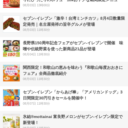
08月03日 13時00分
セブン-イレブン「激辛！台湾ミンチカツ」8月4日数量限
定発売｜名古屋発祥の旨辛グルメが登場
08月03日 11時30分
長野県150周年記念フェアがセブン-イレブンで開催 味
噌や伝統野菜を使った新商品21品が登場
08月04日 11時30分
関西限定！和歌山の恵みを味わう『和歌山毎度おおきに
フェア』全商品徹底紹介
08月03日 11時30分
セブン‐イレブン「からあげ棒」「アメリカンドッグ」3
日間限定30円引きセールを開催中！
08月07日 11時30分
氷結®mottainai 富良野メロンがセブン‐イレブン限定で
新登場！