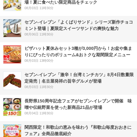
場！夏に食べたい限定商品をチェック
08月03日 11時30分
セブン‐イレブン「よくばりサンド」シリーズ新作チョコ
ミント登場｜夏限定スイーツサンドの爽快な魅力
08月06日 11時30分
ピザハット夏休みセット3種が3,000円から！お盆や集ま
りにぴったりのボリューム&おトクな期間限定メニュー
08月03日 13時00分
セブン-イレブン「激辛！台湾ミンチカツ」8月4日数量限
定発売｜名古屋発祥の旨辛グルメが登場
08月03日 11時30分
長野県150周年記念フェアがセブン-イレブンで開催 味
噌や伝統野菜を使った新商品21品が登場
08月04日 11時30分
関西限定！和歌山の恵みを味わう『和歌山毎度おおきに
フェア』全商品徹底紹介