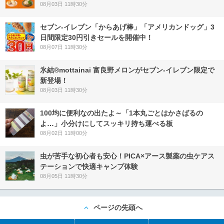
08月03日 11時30分
セブン‐イレブン「からあげ棒」「アメリカンドッグ」3
日間限定30円引きセールを開催中！
08月07日 11時30分
氷結®mottainai 富良野メロンがセブン‐イレブン限定で
新登場！
08月03日 11時30分
100均に便利なの出たよ～「1本丸ごとはかさばるの
よ…」小分けにしてスッキリ持ち運べる板
08月02日 11時00分
虫が苦手な初心者も安心！PICA×アース製薬の虫ケアス
テーションで快適キャンプ体験
08月05日 11時30分
ページの先頭へ