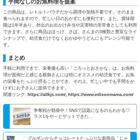
手間なしのお魚料理を提案
この商品は、レトルトパウチだから調理や加熱不要です。そのまま
食べられますので、忙しい日のおかずにも便利です。また、賞味期
限は1年半あり、外出のお出かけ弁当や災害時の非常食としても利用
できます。さらに商品はほっけ、さば、さんまの3種類と豊富なライ
ンナップで、幼児食だけでなくおかゆやうどんにもアレンジ可能で
す。
まとめ
手軽に利用できて、栄養価も高い「ごろっとおさかな」は、お魚料
理が面倒だと感じる親御さんには特にオススメの幼児食です。お魚
の栄養をたっぷり摂ることができ、その上、忙しい中でも手間をか
けずにお子さんに提供できます。
関連リンク:
https://allkjc.com/,
https://www.edisonmama.com/
争奪戦が勃発中！SNSで話題になるのもわかる♡
ラス1をや～とゲットできた...
ブルボンからチョコレートたっぷりな新商品「じゃ