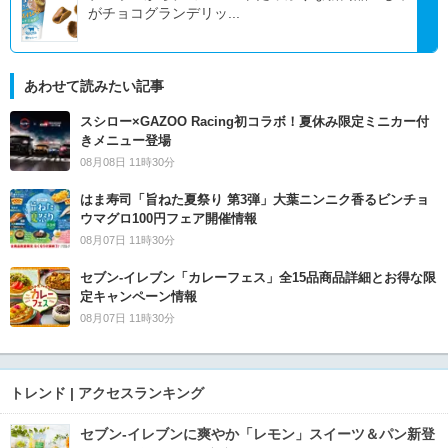
がチョコグランデリッ...
あわせて読みたい記事
スシロー×GAZOO Racing初コラボ！夏休み限定ミニカー付
きメニュー登場
08月08日 11時30分
はま寿司「旨ねた夏祭り 第3弾」大葉ニンニク香るビンチョ
ウマグロ100円フェア開催情報
08月07日 11時30分
セブン‐イレブン「カレーフェス」全15品商品詳細とお得な限
定キャンペーン情報
08月07日 11時30分
トレンド | アクセスランキング
セブン‐イレブンに爽やか「レモン」スイーツ＆パン新登