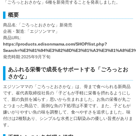
「ごろっとおさかな」6種を新発売することを発表しました。
概要
商品名:「ごろっとおさかな」新発売
企画・製造:「エジソンママ」
商品URL:
https://products.edisonmama.com/SHOP/list.php?
Search=%E3%81%94%E3%82%8D%E3%81%A3%E3%81%A8%E3
発売時期:2025年9月下旬
あふれる栄養で成長をサポートする「ごろっとお
さかな」
エジソンママの「ごろっとおさかな」は、骨まで食べられる新商品
です。崔代表取締役社長の「子どもが手軽に栄養を摂れるようにし
て、親の負担を減らす」思いから生まれました。お魚の栄養が丸ご
とつまった商品で、面倒な魚の下処理は不要です。また、子どもが
嫌いがりやすい魚の味を調整して、食べやすさを追求しました。味
付けは2種類あり、シンプルな水煮と口馴染みの優しい旨煮がありま
す。