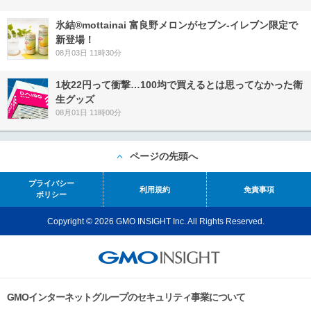
氷結®mottainai 富良野メロンがセブン‐イレブン限定で
新登場！
08月03日 11時30分
1枚22円って衝撃…100均で買えるとは思ってなかった衛
生グッズ
08月01日 11時00分
ページの先頭へ
プライバシー
利用規約
免責事項
ポリシー
Copyright © 2026 GMO INSIGHT Inc. All Rights Reserved.
GMOインターネットグループのセキュリティ事業について