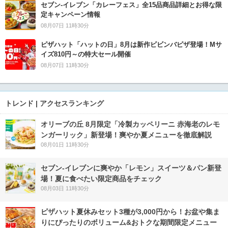
セブン‐イレブン「カレーフェス」全15品商品詳細とお得な限
定キャンペーン情報
08月07日 11時30分
ピザハット「ハットの日」8月は新作ビビンバピザ登場！Mサ
イズ810円～の特大セール開催
08月07日 11時30分
トレンド | アクセスランキング
オリーブの丘 8月限定「冷製カッペリーニ 赤海老のレモ
ンガーリック」新登場！爽やか夏メニューを徹底解説
08月01日 11時30分
セブン‐イレブンに爽やか「レモン」スイーツ＆パン新登
場！夏に食べたい限定商品をチェック
08月03日 11時30分
ピザハット夏休みセット3種が3,000円から！お盆や集ま
りにぴったりのボリューム&おトクな期間限定メニュー