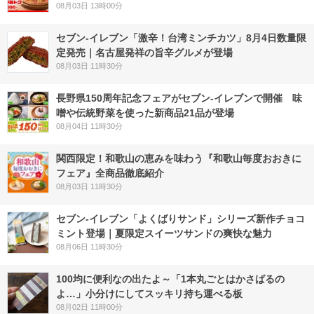
08月03日 13時00分
セブン-イレブン「激辛！台湾ミンチカツ」8月4日数量限
定発売｜名古屋発祥の旨辛グルメが登場
08月03日 11時30分
長野県150周年記念フェアがセブン-イレブンで開催 味
噌や伝統野菜を使った新商品21品が登場
08月04日 11時30分
関西限定！和歌山の恵みを味わう『和歌山毎度おおきに
フェア』全商品徹底紹介
08月03日 11時30分
セブン‐イレブン「よくばりサンド」シリーズ新作チョコ
ミント登場｜夏限定スイーツサンドの爽快な魅力
08月06日 11時30分
100均に便利なの出たよ～「1本丸ごとはかさばるの
よ…」小分けにしてスッキリ持ち運べる板
08月02日 11時00分