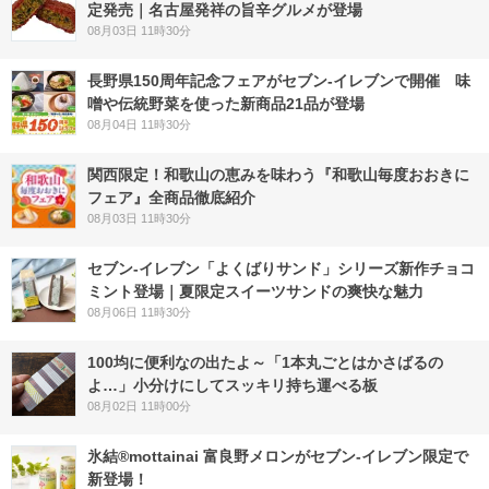
定発売｜名古屋発祥の旨辛グルメが登場
08月03日 11時30分
長野県150周年記念フェアがセブン-イレブンで開催 味
噌や伝統野菜を使った新商品21品が登場
08月04日 11時30分
関西限定！和歌山の恵みを味わう『和歌山毎度おおきに
フェア』全商品徹底紹介
08月03日 11時30分
セブン‐イレブン「よくばりサンド」シリーズ新作チョコ
ミント登場｜夏限定スイーツサンドの爽快な魅力
08月06日 11時30分
100均に便利なの出たよ～「1本丸ごとはかさばるの
よ…」小分けにしてスッキリ持ち運べる板
08月02日 11時00分
氷結®mottainai 富良野メロンがセブン‐イレブン限定で
新登場！