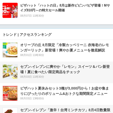
ピザハット「ハットの日」8月は新作ビビンバピザ登場！Mサ
イズ810円～の特大セール開催
08月07日 11時30分
トレンド | アクセスランキング
オリーブの丘 8月限定「冷製カッペリーニ 赤海老のレモ
ンガーリック」新登場！爽やか夏メニューを徹底解説
08月01日 11時30分
セブン‐イレブンに爽やか「レモン」スイーツ＆パン新登
場！夏に食べたい限定商品をチェック
08月03日 11時30分
ピザハット夏休みセット3種が3,000円から！お盆や集ま
りにぴったりのボリューム&おトクな期間限定メニュー
08月03日 13時00分
セブン-イレブン「激辛！台湾ミンチカツ」8月4日数量限