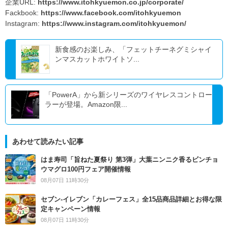
企業URL:
https://www.itohkyuemon.co.jp/corporate/
Fackbook:
https://www.facebook.com/itohkyuemon
Instagram:
https://www.instagram.com/itohkyuemon/
新食感のお楽しみ、「フェットチーネグミシャイ
ンマスカットホワイトソ...
「PowerA」から新シリーズのワイヤレスコントロー
ラーが登場。Amazon限...
あわせて読みたい記事
はま寿司「旨ねた夏祭り 第3弾」大葉ニンニク香るビンチョ
ウマグロ100円フェア開催情報
08月07日 11時30分
セブン‐イレブン「カレーフェス」全15品商品詳細とお得な限
定キャンペーン情報
08月07日 11時30分