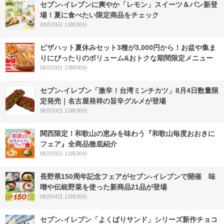
セブン‐イレブンに爽やか「レモン」スイーツ＆パン新登
場！夏に食べたい限定商品をチェック
08月03日 11時30分
ピザハット夏休みセット3種が3,000円から！お盆や集ま
りにぴったりのボリューム&おトクな期間限定メニュー
08月03日 13時00分
セブン-イレブン「激辛！台湾ミンチカツ」8月4日数量限
定発売｜名古屋発祥の旨辛グルメが登場
08月03日 11時30分
関西限定！和歌山の恵みを味わう『和歌山毎度おおきに
フェア』全商品徹底紹介
08月03日 11時30分
長野県150周年記念フェアがセブン-イレブンで開催 味
噌や伝統野菜を使った新商品21品が登場
08月04日 11時30分
セブン‐イレブン「よくばりサンド」シリーズ新作チョコ