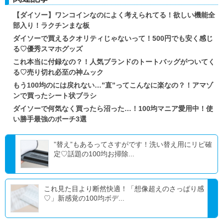
【ダイソー】ワンコインなのによく考えられてる！欲しい機能全
部入り！ラクチンまな板
ダイソーで買えるクオリティじゃないって！500円でも安く感じ
る♡優秀スマホグッズ
これ本当に付録なの？！人気ブランドのトートバッグがついてく
る♡売り切れ必至の神ムック
もう100均のには戻れない…”直”ってこんなに楽なの？！アマゾ
ンで買ったシート状ブラシ
ダイソーで何気なく買ったら沼った…！100均マニア愛用中！使
い勝手最強のポーチ3選
”替え”もあるってさすがです！洗い替え用にリピ確
定♡話題の100均お掃除...
これ見た目より断然快適！「想像超えのさっぱり感
♡」新感覚の100均ボデ...