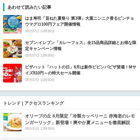
あわせて読みたい記事
はま寿司「旨ねた夏祭り 第3弾」大葉ニンニク香るビンチョ
ウマグロ100円フェア開催情報
08月07日 11時30分
セブン‐イレブン「カレーフェス」全15品商品詳細とお得な限
定キャンペーン情報
08月07日 11時30分
ピザハット「ハットの日」8月は新作ビビンバピザ登場！Mサ
イズ810円～の特大セール開催
08月07日 11時30分
トレンド | アクセスランキング
オリーブの丘 8月限定「冷製カッペリーニ 赤海老のレモ
ンガーリック」新登場！爽やか夏メニューを徹底解説
08月01日 11時30分