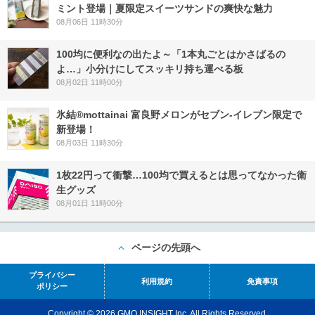
ミント登場｜夏限定スイーツサンドの爽快な魅力
08月06日 11時30分
100均に便利なの出たよ～「1本丸ごとはかさばるの
よ…」小分けにしてスッキリ持ち運べる板
08月02日 11時00分
氷結®mottainai 富良野メロンがセブン‐イレブン限定で
新登場！
08月03日 11時30分
1枚22円って衝撃…100均で買えるとは思ってなかった衛
生グッズ
08月01日 11時00分
ページの先頭へ
プライバシー
利用規約
免責事項
ポリシー
Copyright © 2026 GMO INSIGHT Inc. All Rights Reserved.