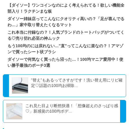
【ダイソー】ワンコインなのによく考えられてる！欲しい機能全
部入り！ラクチンまな板
ダイソー姉妹店ってこんなにクオリティ高いの？「足が喜んでる
わ…」家中取り替えたくなるマット
これ本当に付録なの？！人気ブランドのトートバッグがついてく
る♡売り切れ必至の神ムック
もう100均のには戻れない…”直”ってこんなに楽なの？！アマゾ
ンで買ったシート状ブラシ
ダイソーで何気なく買ったら沼った…！100均マニア愛用中！使
い勝手最強のポーチ3選
”替え”もあるってさすがです！洗い替え用にリピ確
定♡話題の100均お掃除...
これ見た目より断然快適！「想像超えのさっぱり感
♡」新感覚の100均ボデ...