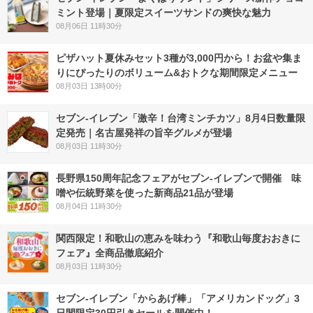
ミント登場｜夏限定スイーツサンドの爽快な魅力
08月06日 11時30分
ピザハット夏休みセット3種が3,000円から！お盆や集ま
りにぴったりのボリューム&おトクな期間限定メニュー
08月03日 13時00分
セブン-イレブン「激辛！台湾ミンチカツ」8月4日数量限
定発売｜名古屋発祥の旨辛グルメが登場
08月03日 11時30分
長野県150周年記念フェアがセブン-イレブンで開催 味
噌や伝統野菜を使った新商品21品が登場
08月04日 11時30分
関西限定！和歌山の恵みを味わう『和歌山毎度おおきに
フェア』全商品徹底紹介
08月03日 11時30分
セブン‐イレブン「からあげ棒」「アメリカンドッグ」3
日間限定30円引きセールを開催中！