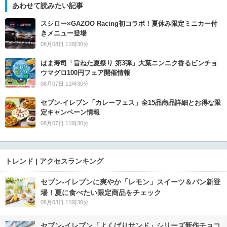
あわせて読みたい記事
スシロー×GAZOO Racing初コラボ！夏休み限定ミニカー付
きメニュー登場
08月08日 11時30分
はま寿司「旨ねた夏祭り 第3弾」大葉ニンニク香るビンチョ
ウマグロ100円フェア開催情報
08月07日 11時30分
セブン‐イレブン「カレーフェス」全15品商品詳細とお得な限
定キャンペーン情報
08月07日 11時30分
トレンド | アクセスランキング
セブン‐イレブンに爽やか「レモン」スイーツ＆パン新登
場！夏に食べたい限定商品をチェック
08月03日 11時30分
セブン‐イレブン「よくばりサンド」シリーズ新作チョコ