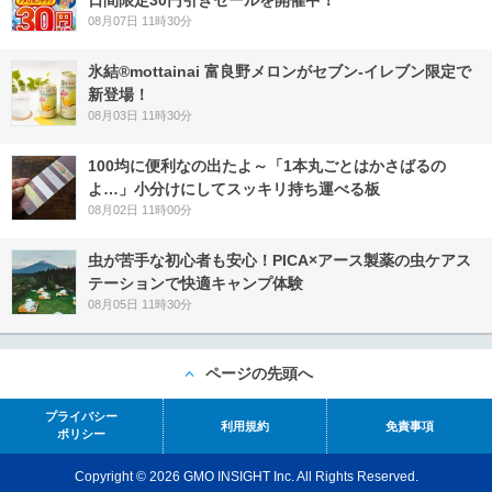
08月07日 11時30分
氷結®mottainai 富良野メロンがセブン‐イレブン限定で
新登場！
08月03日 11時30分
100均に便利なの出たよ～「1本丸ごとはかさばるの
よ…」小分けにしてスッキリ持ち運べる板
08月02日 11時00分
虫が苦手な初心者も安心！PICA×アース製薬の虫ケアス
テーションで快適キャンプ体験
08月05日 11時30分
ページの先頭へ
プライバシー
利用規約
免責事項
ポリシー
Copyright © 2026 GMO INSIGHT Inc. All Rights Reserved.