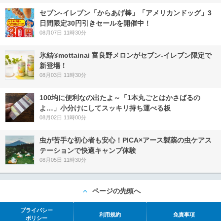
セブン‐イレブン「からあげ棒」「アメリカンドッグ」3
日間限定30円引きセールを開催中！
08月07日 11時30分
氷結®mottainai 富良野メロンがセブン‐イレブン限定で
新登場！
08月03日 11時30分
100均に便利なの出たよ～「1本丸ごとはかさばるの
よ…」小分けにしてスッキリ持ち運べる板
08月02日 11時00分
虫が苦手な初心者も安心！PICA×アース製薬の虫ケアス
テーションで快適キャンプ体験
08月05日 11時30分
ページの先頭へ
プライバシー
利用規約
免責事項
ポリシー