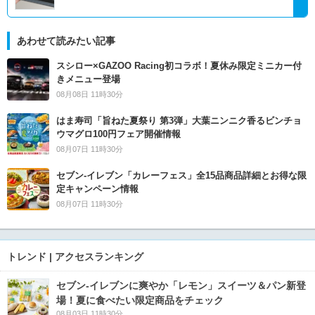
あわせて読みたい記事
スシロー×GAZOO Racing初コラボ！夏休み限定ミニカー付
きメニュー登場
08月08日 11時30分
はま寿司「旨ねた夏祭り 第3弾」大葉ニンニク香るビンチョ
ウマグロ100円フェア開催情報
08月07日 11時30分
セブン‐イレブン「カレーフェス」全15品商品詳細とお得な限
定キャンペーン情報
08月07日 11時30分
トレンド | アクセスランキング
セブン‐イレブンに爽やか「レモン」スイーツ＆パン新登
場！夏に食べたい限定商品をチェック
08月03日 11時30分