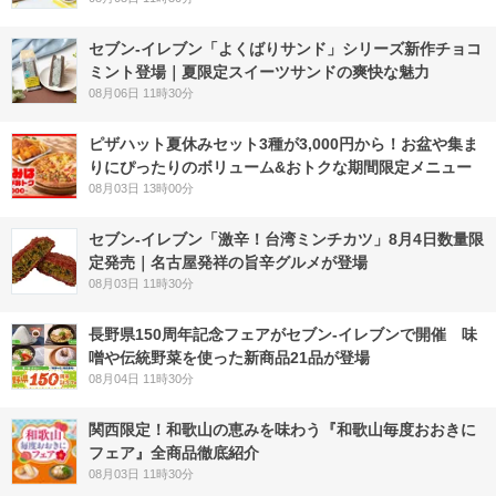
セブン‐イレブン「よくばりサンド」シリーズ新作チョコ
ミント登場｜夏限定スイーツサンドの爽快な魅力
08月06日 11時30分
ピザハット夏休みセット3種が3,000円から！お盆や集ま
りにぴったりのボリューム&おトクな期間限定メニュー
08月03日 13時00分
セブン-イレブン「激辛！台湾ミンチカツ」8月4日数量限
定発売｜名古屋発祥の旨辛グルメが登場
08月03日 11時30分
長野県150周年記念フェアがセブン-イレブンで開催 味
噌や伝統野菜を使った新商品21品が登場
08月04日 11時30分
関西限定！和歌山の恵みを味わう『和歌山毎度おおきに
フェア』全商品徹底紹介
08月03日 11時30分