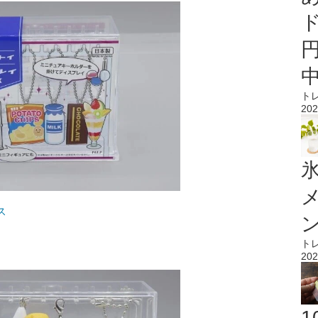
ト
202
氷
ス
ト
202