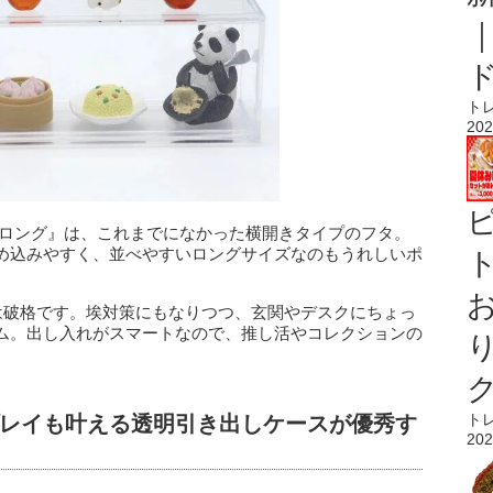
ト
202
 ロング』は、これまでになかった横開きタイプのフタ。
め込みやすく、並べやすいロングサイズなのもうれしいポ
ト
感は破格です。埃対策にもなりつつ、玄関やデスクにちょっ
ム。出し入れがスマートなので、推し活やコレクションの
ト
レイも叶える透明引き出しケースが優秀す
202