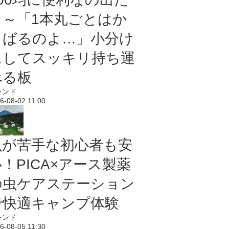
よ～「1本丸ごとはか
さばるのよ…」小分け
にしてスッキリ持ち運
べる板
レンド
6-08-02 11:00
虫が苦手な初心者も安
！PICA×アース製薬
の虫ケアステーション
で快適キャンプ体験
レンド
6-08-05 11:30