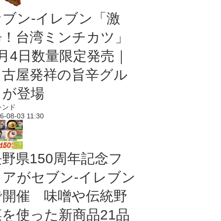
セブン-イレブン「激
辛！台湾ミンチカツ」
8月4日数量限定発売｜
名古屋発祥の旨辛グル
メが登場
レンド
6-08-03 11:30
長野県150周年記念フ
ェアがセブン-イレブン
で開催 味噌や伝統野
菜を使った新商品21品