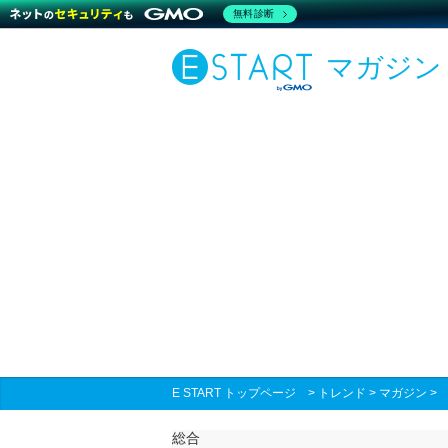
無料診断
マガジン
E START トップページ
>
トレンド
>
マガジン
総合