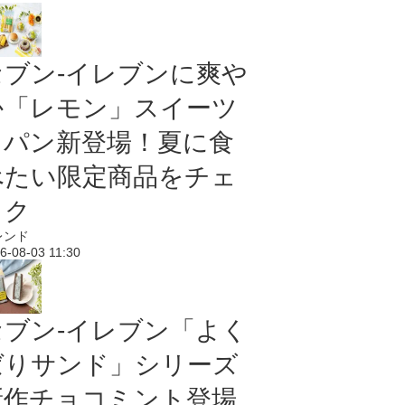
セブン‐イレブンに爽や
か「レモン」スイーツ
＆パン新登場！夏に食
べたい限定商品をチェ
ック
レンド
6-08-03 11:30
セブン‐イレブン「よく
ばりサンド」シリーズ
新作チョコミント登場