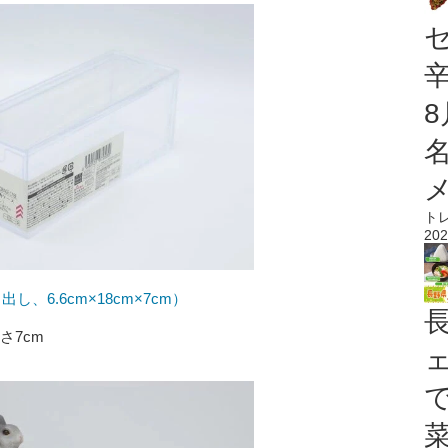
ト
202
、6.6cm×18cm×7cm）
さ7cm