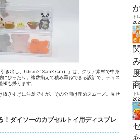
ト
202
き出し、6.6cm×18cm×7cm）』は、クリア素材で中身
納にぴったり。複数揃えて積み重ねできる設計で、ディス
整頓も捗ります。
ト
き抜きすぎに注意ですが、その分開け閉めスムーズ。見せ
202
。
れる！ダイソーのカプセルトイ用ディスプレ