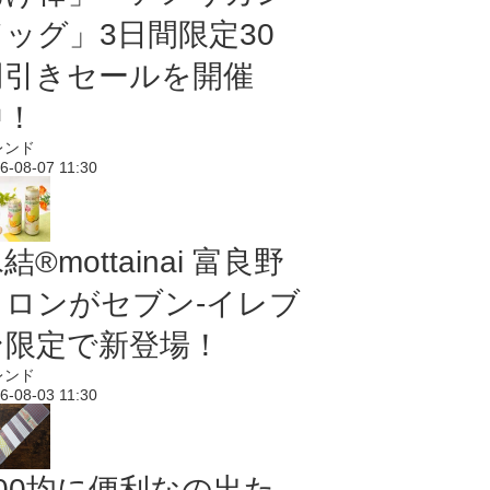
ドッグ」3日間限定30
円引きセールを開催
中！
レンド
6-08-07 11:30
結®mottainai 富良野
メロンがセブン‐イレブ
ン限定で新登場！
レンド
6-08-03 11:30
100均に便利なの出た