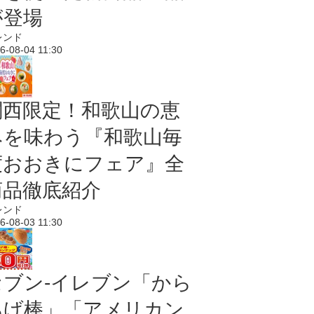
が登場
レンド
6-08-04 11:30
関西限定！和歌山の恵
みを味わう『和歌山毎
度おおきにフェア』全
商品徹底紹介
レンド
6-08-03 11:30
セブン‐イレブン「から
あげ棒」「アメリカン