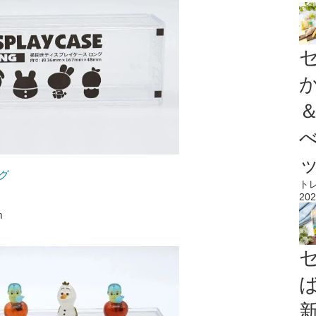
グ
ト
202
m