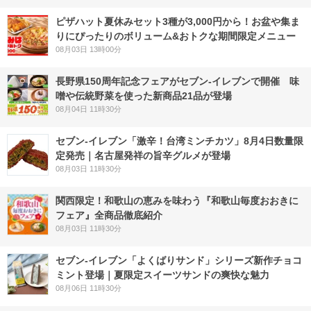
ピザハット夏休みセット3種が3,000円から！お盆や集ま
りにぴったりのボリューム&おトクな期間限定メニュー
08月03日 13時00分
長野県150周年記念フェアがセブン-イレブンで開催 味
噌や伝統野菜を使った新商品21品が登場
08月04日 11時30分
セブン-イレブン「激辛！台湾ミンチカツ」8月4日数量限
定発売｜名古屋発祥の旨辛グルメが登場
08月03日 11時30分
関西限定！和歌山の恵みを味わう『和歌山毎度おおきに
フェア』全商品徹底紹介
08月03日 11時30分
セブン‐イレブン「よくばりサンド」シリーズ新作チョコ
ミント登場｜夏限定スイーツサンドの爽快な魅力
08月06日 11時30分