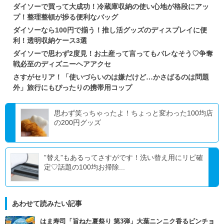
ダイソーで買って大成功！冷蔵庫収納の使い心地が格段にアッ
プ！整理整頓が捗る便利なバッグ
ダイソーなら100円で揃う！推し活グッズのディスプレイに便
利！透明収納ケース3選
ダイソーで思わず2度見！お土産って言ってもバレなそう♡争奪
戦必至のディズニーヘアアクセ
さすがセリア！「使いづらいのは嫌だけど…かさばるのは問題
外」旅行にもぴったりの携帯用コップ
思わず笑っちゃったよ！ちょっと変わった100均店
の200円グッズ
”替え”もあるってさすがです！洗い替え用にリピ確
定♡話題の100均お掃除...
あわせて読みたい記事
はま寿司「旨ねた夏祭り 第3弾」大葉ニンニク香るビンチョ