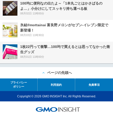
100均に便利なの出たよ～「1本丸ごとはかさばるの
よ…」小分けにしてスッキリ持ち運べる板
08月02日 11時00分
氷結®mottainai 富良野メロンがセブン‐イレブン限定で
新登場！
08月03日 11時30分
1枚22円って衝撃…100均で買えるとは思ってなかった衛
生グッズ
08月01日 11時00分
ページの先頭へ
プライバシー
利用規約
免責事項
ポリシー
Copyright © 2026 GMO INSIGHT Inc. All Rights Reserved.