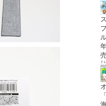
ル
ト
202