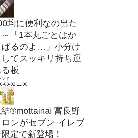
100均に便利なの出た
よ～「1本丸ごとはか
さばるのよ…」小分け
にしてスッキリ持ち運
べる板
レンド
6-08-02 11:00
結®mottainai 富良野
メロンがセブン‐イレブ
ン限定で新登場！