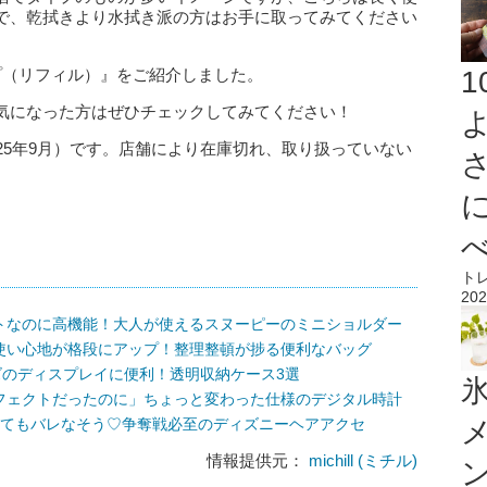
で、乾拭きより水拭き派の方はお手に取ってみてください
プ（リフィル）』をご紹介しました。
気になった方はぜひチェックしてみてください！
25年9月）です。店舗により在庫切れ、取り扱っていない
ト
202
トなのに高機能！大人が使えるスヌーピーのミニショルダー
使い心地が格段にアップ！整理整頓が捗る便利なバッグ
ズのディスプレイに便利！透明収納ケース3選
氷
フェクトだったのに」ちょっと変わった仕様のデジタル時計
ってもバレなそう♡争奪戦必至のディズニーヘアアクセ
情報提供元：
michill (ミチル)