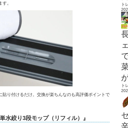
ます。
ト
202
ト
202
に貼り付けるだけ。交換が楽ちんなのも高評価ポイントで
単水絞り3段モップ（リフィル）』