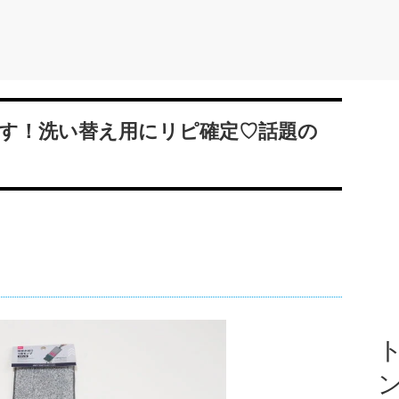
です！洗い替え用にリピ確定♡話題の
ト