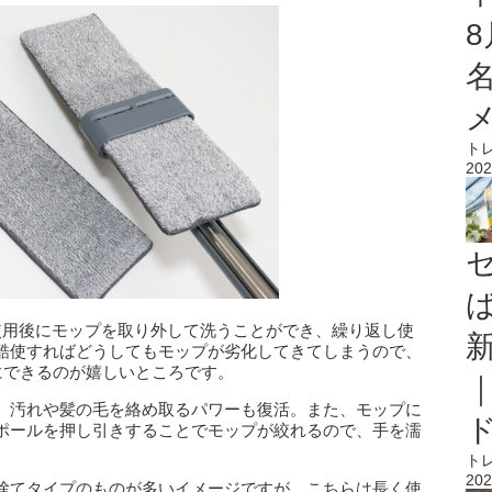
ト
202
使用後にモップを取り外して洗うことができ、繰り返し使
酷使すればどうしてもモップが劣化してきてしまうので、
にできるのが嬉しいところです。
、汚れや髪の毛を絡め取るパワーも復活。また、モップに
ポールを押し引きすることでモップが絞れるので、手を濡
ト
202
捨てタイプのものが多いイメージですが、こちらは長く使