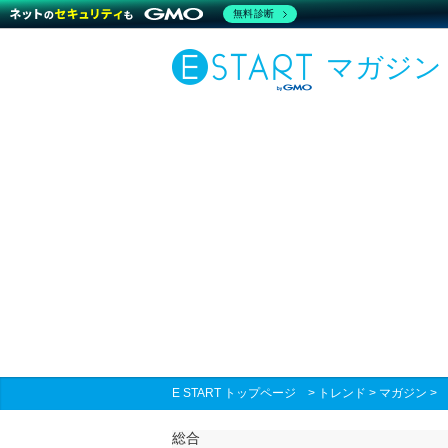
無料診断
マガジン
E START トップページ
>
トレンド
>
マガジン
総合