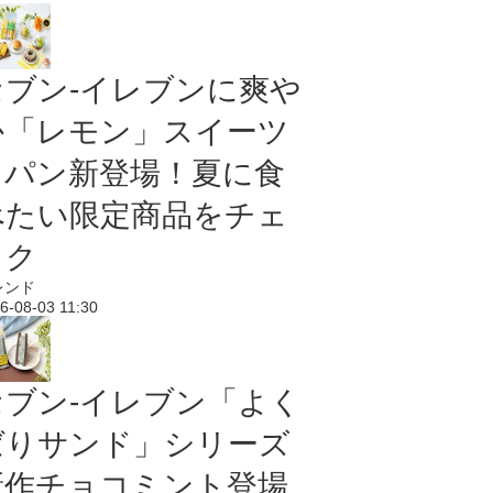
セブン‐イレブンに爽や
か「レモン」スイーツ
＆パン新登場！夏に食
べたい限定商品をチェ
ック
レンド
6-08-03 11:30
セブン‐イレブン「よく
ばりサンド」シリーズ
新作チョコミント登場