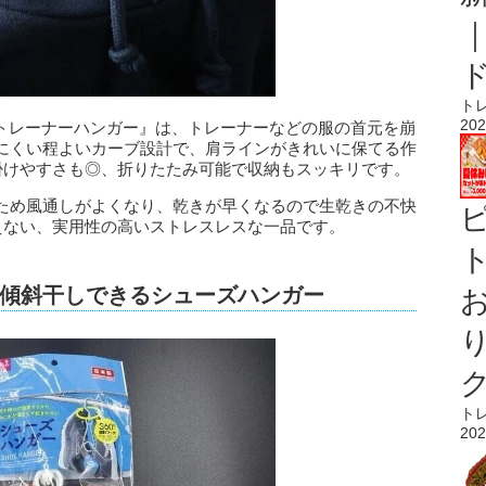
ト
202
）トレーナーハンガー』は、トレーナーなどの服の首元を崩
にくい程よいカーブ設計で、肩ラインがきれいに保てる作
で掛けやすさも◎、折りたたみ可能で収納もスッキリです。
ため風通しがよくなり、乾きが早くなるので生乾きの不快
えない、実用性の高いストレスレスな一品です。
ト
傾斜干しできるシューズハンガー
ト
202