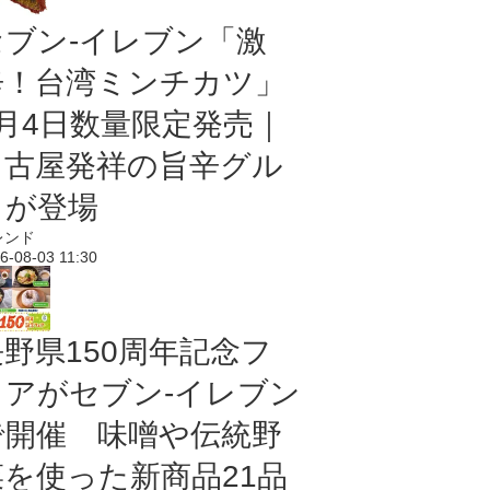
セブン-イレブン「激
辛！台湾ミンチカツ」
8月4日数量限定発売｜
名古屋発祥の旨辛グル
メが登場
レンド
6-08-03 11:30
長野県150周年記念フ
ェアがセブン-イレブン
で開催 味噌や伝統野
菜を使った新商品21品