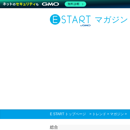
無料診断
マガジン
E START トップページ
>
トレンド
>
マガジン
総合