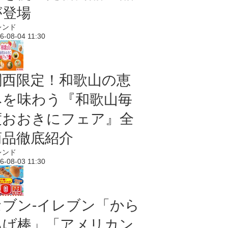
が登場
レンド
6-08-04 11:30
関西限定！和歌山の恵
みを味わう『和歌山毎
度おおきにフェア』全
商品徹底紹介
レンド
6-08-03 11:30
セブン‐イレブン「から
あげ棒」「アメリカン