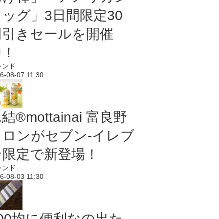
ドッグ」3日間限定30
円引きセールを開催
中！
レンド
6-08-07 11:30
結®mottainai 富良野
メロンがセブン‐イレブ
ン限定で新登場！
レンド
6-08-03 11:30
100均に便利なの出た