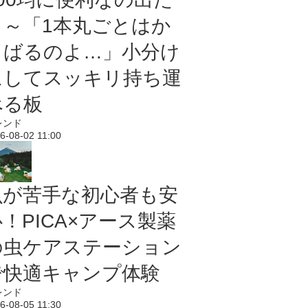
よ～「1本丸ごとはか
さばるのよ…」小分け
にしてスッキリ持ち運
べる板
レンド
6-08-02 11:00
虫が苦手な初心者も安
！PICA×アース製薬
の虫ケアステーション
で快適キャンプ体験
レンド
6-08-05 11:30