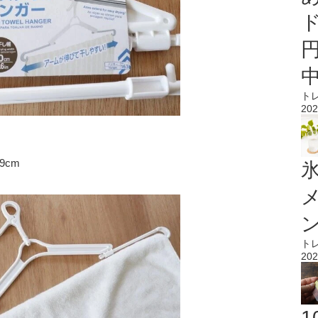
ト
202
9cm
氷
ト
202