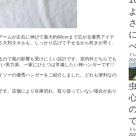
ームが左右に伸びて最大約60cmまで広がる優秀アイテ
う大判タオルも、しっかり広げて干せるから乾きが早く、
ト
るので風の影響も受けにくい設計です。室内外どちらでも
202
えない実力派。一家にひとつは常備したい神ハンガーです♡
イソーの優秀ハンガーをご紹介しました。どれも便利なの
です。店舗により在庫切れ、取り扱っていない場合があり
心
ト
202