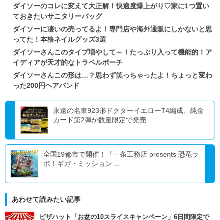
ダイソーのコレに変えて大正解！快適度爆上がり♡家に1つ置い
ておきたいサニタリーバッグ
ダイソーに凄いの売ってるよ！専門店や海外通販にしかないと思
ってた！本格ネイルグッズ3選
ダイソーさんこのタイプ増やして～！たっぷり入って機能的！ア
イディアが天才的なトラベルポーチ
ダイソーさんこの形は…？思わず笑っちゃったよ！ちょっと変わ
った200円ヘアバンド
永遠の名車923形ドクターイエローT4編成、純金
カード第2弾が数量限定で発売
全国19都市で開催！『一条工務店 presents 恐竜ラ
ボ！ギガ・ミッション ...
あわせて読みたい記事
ピザハット「お盆の10スライスキャンペーン」6日間限定で