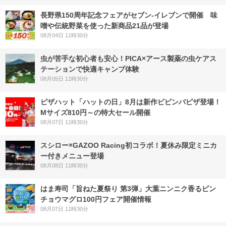
長野県150周年記念フェアがセブン-イレブンで開催 味
噌や伝統野菜を使った新商品21品が登場
08月04日 11時30分
虫が苦手な初心者も安心！PICA×アース製薬の虫ケアス
テーションで快適キャンプ体験
08月05日 11時30分
ピザハット「ハットの日」8月は新作ビビンバピザ登場！
Mサイズ810円～の特大セール開催
08月07日 11時30分
スシロー×GAZOO Racing初コラボ！夏休み限定ミニカ
ー付きメニュー登場
08月08日 11時30分
はま寿司「旨ねた夏祭り 第3弾」大葉ニンニク香るビン
チョウマグロ100円フェア開催情報
08月07日 11時30分