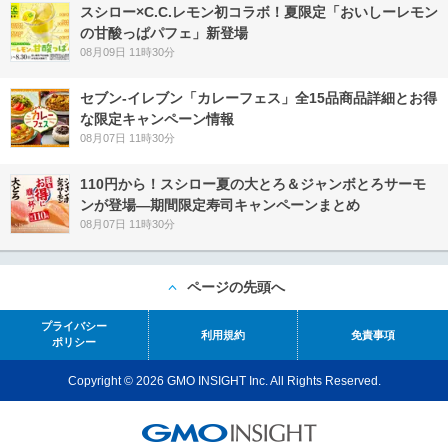
スシロー×C.C.レモン初コラボ！夏限定「おいしーレモン
の甘酸っぱパフェ」新登場
08月09日 11時30分
セブン‐イレブン「カレーフェス」全15品商品詳細とお得
な限定キャンペーン情報
08月07日 11時30分
110円から！スシロー夏の大とろ＆ジャンボとろサーモ
ンが登場―期間限定寿司キャンペーンまとめ
08月07日 11時30分
ページの先頭へ
プライバシー
利用規約
免責事項
ポリシー
Copyright © 2026 GMO INSIGHT Inc. All Rights Reserved.