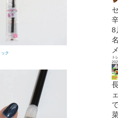
ィック
ト
202