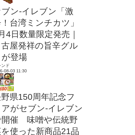
セブン-イレブン「激
辛！台湾ミンチカツ」
8月4日数量限定発売｜
名古屋発祥の旨辛グル
メが登場
レンド
6-08-03 11:30
長野県150周年記念フ
ェアがセブン-イレブン
で開催 味噌や伝統野
菜を使った新商品21品