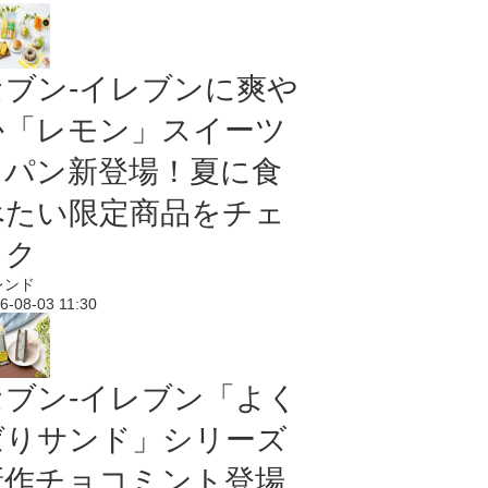
セブン‐イレブンに爽や
か「レモン」スイーツ
＆パン新登場！夏に食
べたい限定商品をチェ
ック
レンド
6-08-03 11:30
セブン‐イレブン「よく
ばりサンド」シリーズ
新作チョコミント登場