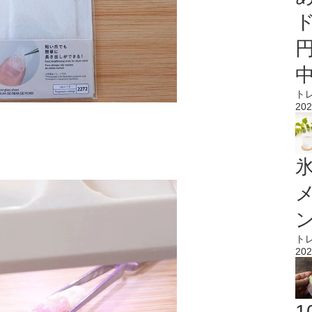
ト
202
氷
ト
202