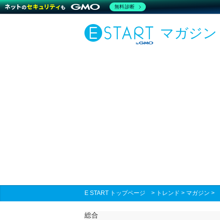
無料診断
マガジン
E START トップページ
>
トレンド
>
マガジン
総合