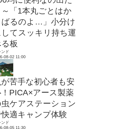
よ～「1本丸ごとはか
さばるのよ…」小分け
にしてスッキリ持ち運
べる板
レンド
6-08-02 11:00
虫が苦手な初心者も安
！PICA×アース製薬
の虫ケアステーション
で快適キャンプ体験
レンド
6-08-05 11:30