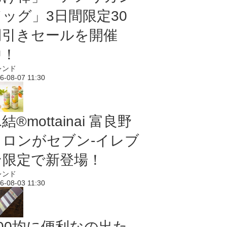
ドッグ」3日間限定30
円引きセールを開催
中！
レンド
6-08-07 11:30
結®mottainai 富良野
メロンがセブン‐イレブ
ン限定で新登場！
レンド
6-08-03 11:30
100均に便利なの出た