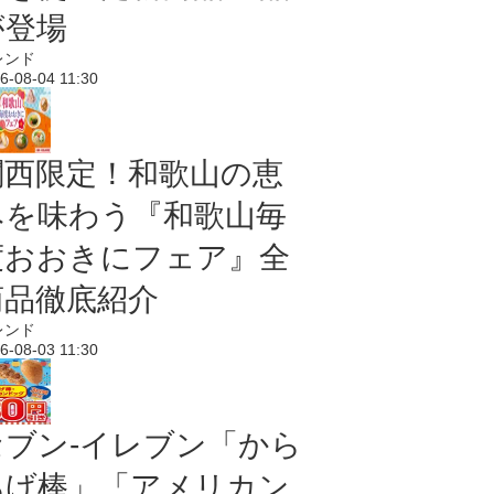
が登場
レンド
6-08-04 11:30
関西限定！和歌山の恵
みを味わう『和歌山毎
度おおきにフェア』全
商品徹底紹介
レンド
6-08-03 11:30
セブン‐イレブン「から
あげ棒」「アメリカン