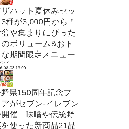
ピザハット夏休みセッ
3種が3,000円から！
お盆や集まりにぴった
りのボリューム&おト
クな期間限定メニュー
レンド
6-08-03 13:00
長野県150周年記念フ
ェアがセブン-イレブン
で開催 味噌や伝統野
菜を使った新商品21品