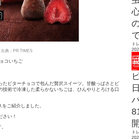
心
ト
202
出典：PR TIMES
チョコいちご
ったビターチョコで包んだ贅沢スイーツ。甘酸っぱさとビ
の技術で冷凍した柔らかないちごは、ひんやりとろける口
スをご紹介しました。
ださい！
す。
ト
202