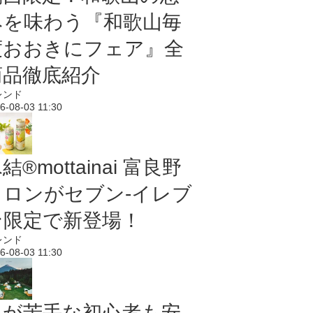
みを味わう『和歌山毎
度おおきにフェア』全
商品徹底紹介
レンド
6-08-03 11:30
結®mottainai 富良野
メロンがセブン‐イレブ
ン限定で新登場！
レンド
6-08-03 11:30
虫が苦手な初心者も安