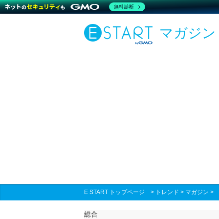
無料診断
マガジン
E START トップページ
>
トレンド
>
マガジン
総合