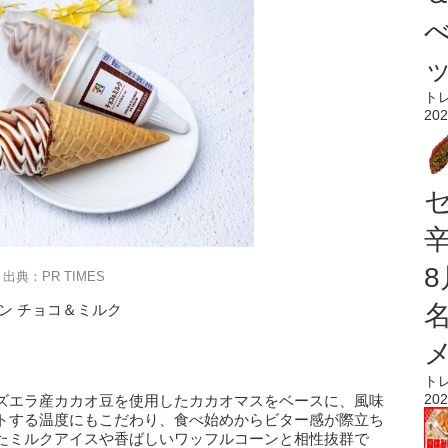
ト
202
出典：PR TIMES
ン チョコ＆ミルク
ト
202
ズエラ産カカオ豆を使用したカカオマスをベースに、風味
トする温度にもこだわり、食べ始めからビター感が際立ち
たミルクアイスや香ばしいワッフルコーンと相性抜群で