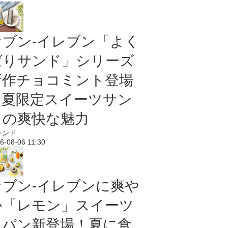
セブン‐イレブン「よく
ばりサンド」シリーズ
新作チョコミント登場
｜夏限定スイーツサン
ドの爽快な魅力
レンド
6-08-06 11:30
セブン‐イレブンに爽や
か「レモン」スイーツ
＆パン新登場！夏に食