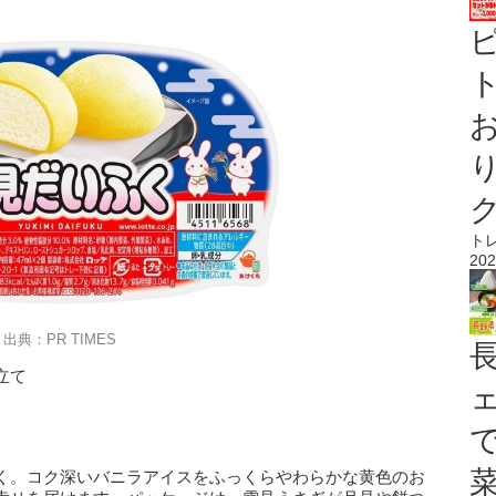
ト
ト
202
出典：PR TIMES
立て
く。コク深いバニラアイスをふっくらやわらかな黄色のお