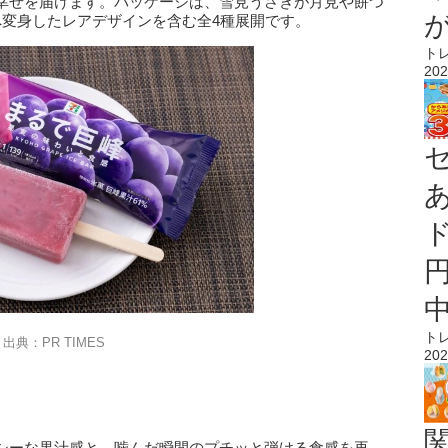
幸せを届けます。パッケージは、雪見うさぎが月見や餅つ
へ変身したレアデザインを含む全4種展開です。
ト
202
ト
出典：PR TIMES
202
シーな果汁感と、噛んだ瞬間のプチッと弾ける食感を再