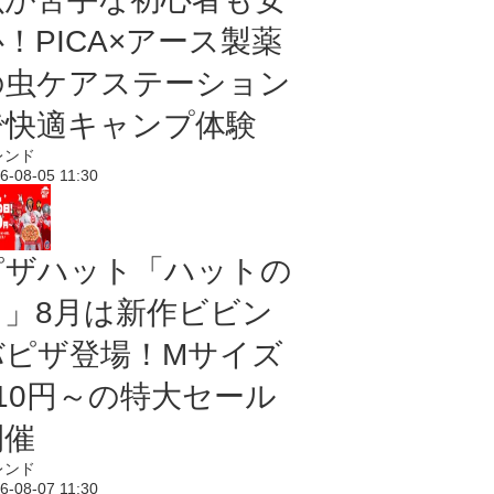
！PICA×アース製薬
の虫ケアステーション
で快適キャンプ体験
レンド
6-08-05 11:30
ピザハット「ハットの
日」8月は新作ビビン
バピザ登場！Mサイズ
810円～の特大セール
開催
レンド
6-08-07 11:30