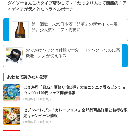
ダイソーさんこのタイプ増やして～！たっぷり入って機能的！ア
イディアが天才的なトラベルポーチ
第一酒造、人気日本酒「開華」の新サイズを展
開。少人数やギフト需要に...
おでかけバッグは付録で十分！コンパクトなのに高
機能！大人が使えるス...
あわせて読みたい記事
はま寿司「旨ねた夏祭り 第3弾」大葉ニンニク香るビンチョ
ウマグロ100円フェア開催情報
08月07日 11時30分
セブン‐イレブン「カレーフェス」全15品商品詳細とお得な限
定キャンペーン情報
08月07日 11時30分