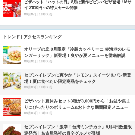
ピザハット「ハットの日」8月は新作ビビンバピザ登場！Mサ
イズ810円～の特大セール開催
08月07日 11時30分
トレンド | アクセスランキング
オリーブの丘 8月限定「冷製カッペリーニ 赤海老のレモ
ンガーリック」新登場！爽やか夏メニューを徹底解説
08月01日 11時30分
セブン‐イレブンに爽やか「レモン」スイーツ＆パン新登
場！夏に食べたい限定商品をチェック
08月03日 11時30分
ピザハット夏休みセット3種が3,000円から！お盆や集ま
りにぴったりのボリューム&おトクな期間限定メニュー
08月03日 13時00分
セブン-イレブン「激辛！台湾ミンチカツ」8月4日数量限
定発売｜名古屋発祥の旨辛グルメが登場