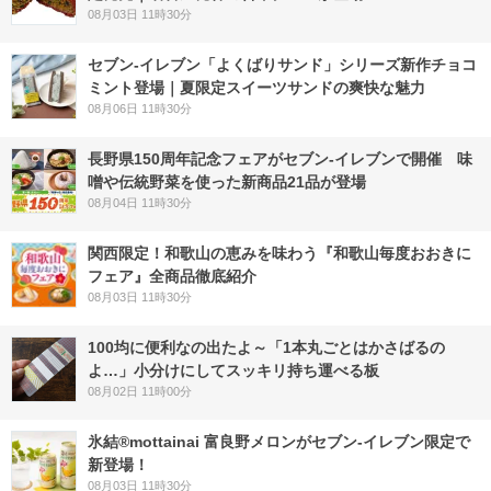
08月03日 11時30分
セブン‐イレブン「よくばりサンド」シリーズ新作チョコ
ミント登場｜夏限定スイーツサンドの爽快な魅力
08月06日 11時30分
長野県150周年記念フェアがセブン-イレブンで開催 味
噌や伝統野菜を使った新商品21品が登場
08月04日 11時30分
関西限定！和歌山の恵みを味わう『和歌山毎度おおきに
フェア』全商品徹底紹介
08月03日 11時30分
100均に便利なの出たよ～「1本丸ごとはかさばるの
よ…」小分けにしてスッキリ持ち運べる板
08月02日 11時00分
氷結®mottainai 富良野メロンがセブン‐イレブン限定で
新登場！
08月03日 11時30分