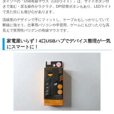
ダイソーの『USB有線マウス（LEDライト）』は、サイドボタン付
きで進む・戻る操作がラクラク。DPI切替ボタンもあり、LEDライト
で見た目にも遊び心があります。
流線形のデザインで手にフィットし、ケーブルもしっかりしていて
断線に強そう。仕事用パソコンや学習用、ゲームにもぴったりな高
見えで実用性バツグンの有線マウスです。
家電屋いらず！4口USBハブでデバイス整理が一気
にスマートに！