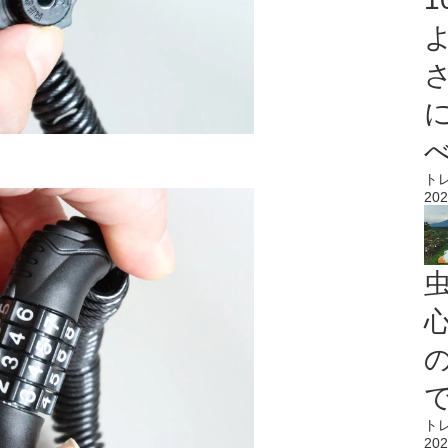
。
ト
202
心
ト
202