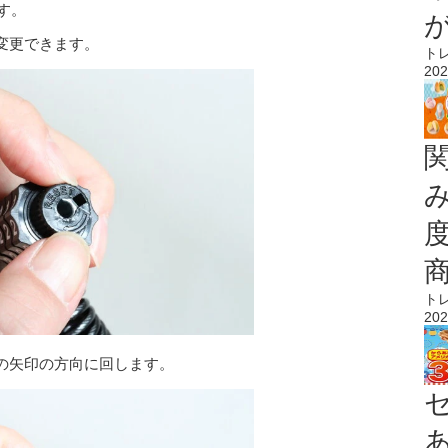
す。
変更できます。
ト
202
ト
202
の矢印の方向に回します。