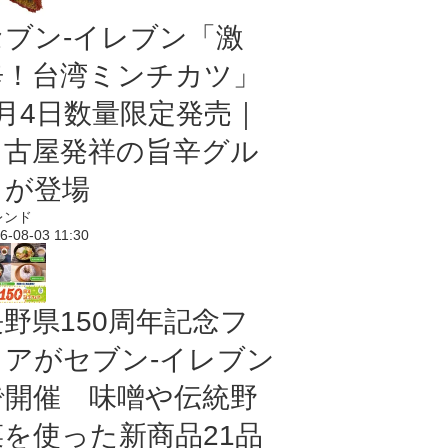
セブン-イレブン「激
辛！台湾ミンチカツ」
8月4日数量限定発売｜
名古屋発祥の旨辛グル
メが登場
レンド
6-08-03 11:30
長野県150周年記念フ
ェアがセブン-イレブン
で開催 味噌や伝統野
菜を使った新商品21品