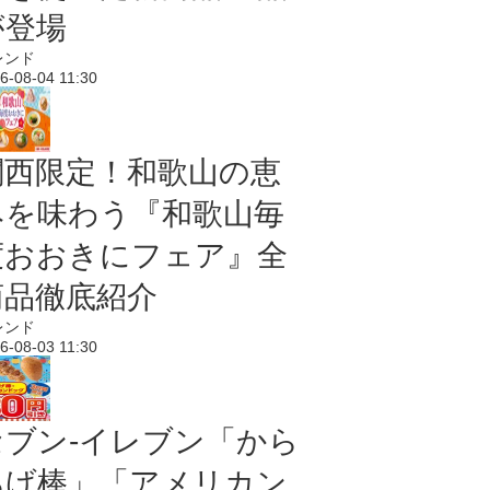
が登場
レンド
6-08-04 11:30
関西限定！和歌山の恵
みを味わう『和歌山毎
度おおきにフェア』全
商品徹底紹介
レンド
6-08-03 11:30
セブン‐イレブン「から
あげ棒」「アメリカン