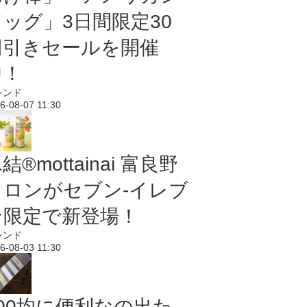
ドッグ」3日間限定30
円引きセールを開催
中！
レンド
6-08-07 11:30
結®mottainai 富良野
メロンがセブン‐イレブ
ン限定で新登場！
レンド
6-08-03 11:30
100均に便利なの出た