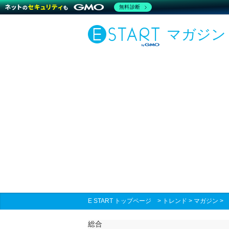
無料診断
マガジン
E START トップページ
>
トレンド
>
マガジン
総合