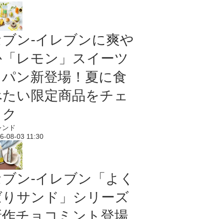
セブン‐イレブンに爽や
か「レモン」スイーツ
＆パン新登場！夏に食
べたい限定商品をチェ
ック
レンド
6-08-03 11:30
セブン‐イレブン「よく
ばりサンド」シリーズ
新作チョコミント登場