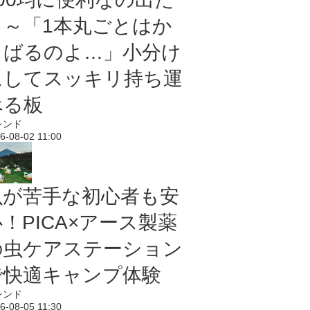
よ～「1本丸ごとはか
さばるのよ…」小分け
にしてスッキリ持ち運
べる板
レンド
6-08-02 11:00
虫が苦手な初心者も安
！PICA×アース製薬
の虫ケアステーション
で快適キャンプ体験
レンド
6-08-05 11:30