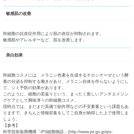
敏感肌の改善
幹細胞の抗炎症作用により肌の炎症が抑制されます。
敏感肌やアレルギーなど、肌を改善します。
美白効果
幹細胞コスメには、メラニン色素を生成するチロシナーゼという酵
素の分泌を抑制する働きがあり、メラニン自体を作らないようにし
て、シミ予防の効果があります。
このように、細胞の若返りという、まったく新しいアンチエイジン
グケアとして興味津々の幹細胞コスメ。
現時点では、まだまだ高価で副作用などの不安要素という課題もあ
りますで、きちんと情報収集をしてご自身が納得した上で使用しま
しょう。
【参考】
科学技術振興機構「iPS細胞物語」(http://www.jst.go.jp/ips-