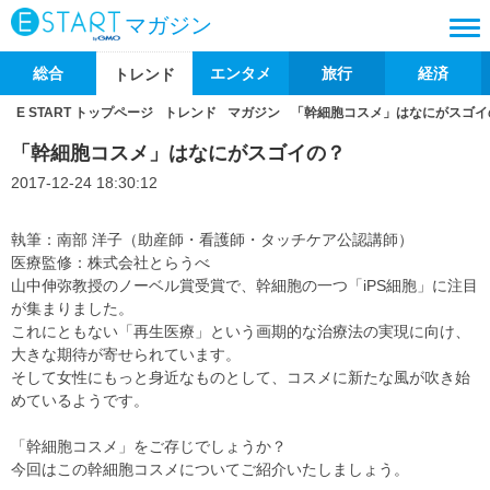
マガジン
総合
エンタメ
旅行
経済
トレンド
E START トップページ
トレンド
マガジン
「幹細胞コスメ」はなにがスゴイ
「幹細胞コスメ」はなにがスゴイの？
2017-12-24 18:30:12
執筆：南部 洋子（助産師・看護師・タッチケア公認講師）
医療監修：株式会社とらうべ
山中伸弥教授のノーベル賞受賞で、幹細胞の一つ「iPS細胞」に注目
が集まりました。
これにともない「再生医療」という画期的な治療法の実現に向け、
大きな期待が寄せられています。
そして女性にもっと身近なものとして、コスメに新たな風が吹き始
めているようです。
「幹細胞コスメ」をご存じでしょうか？
今回はこの幹細胞コスメについてご紹介いたしましょう。