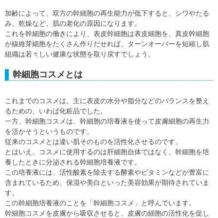
加齢によって、双方の幹細胞の再生能力が低下すると、シワやたる
み、乾燥など、肌の老化の原因になります。
これを幹細胞の働きにより、表皮幹細胞は表皮細胞を、真皮幹細胞
が線維芽細胞をたくさん作りだせれば、ターンオーバーを短縮し肌
組織は若々しい健康な状態を取り戻すでしょう。
幹細胞コスメとは
これまでのコスメは、主に表皮の水分や脂分などのバランスを整え
るための、いわば化粧品でした。
一方、幹細胞コスメは、幹細胞の培養液を使って皮膚細胞の再生力
を活かそうというものです。
従来のコスメとは違い肌そのものを活性化させるのです。
とはいえ、コスメに使用するのは肝細胞自体ではなく、幹細胞を培
養したときに分泌される幹細胞培養液です。
この培養液には、活性酸素を除去する酵素やビタミンなどが豊富に
含まれているため、保湿や美白といった美容効果が期待されていま
す。
この幹細胞培養液のことを「幹細胞コスメ」と呼んでいます。
幹細胞コスメを皮膚から吸収させると、皮膚の細胞の活性化を促し