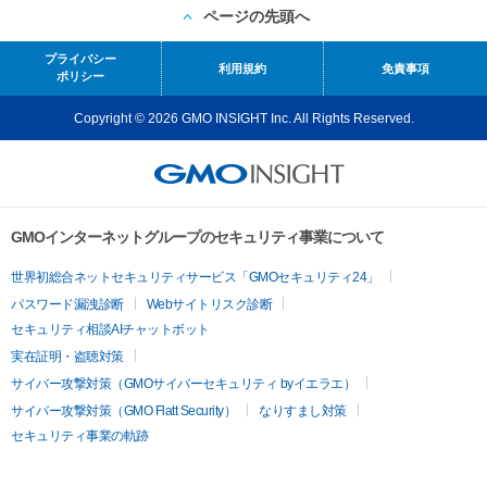
ページの先頭へ
プライバシー
利用規約
免責事項
ポリシー
Copyright © 2026 GMO INSIGHT Inc. All Rights Reserved.
GMOインターネットグループのセキュリティ事業について
世界初総合ネットセキュリティサービス「GMOセキュリティ24」
パスワード漏洩診断
Webサイトリスク診断
セキュリティ相談AIチャットボット
実在証明・盗聴対策
サイバー攻撃対策（GMOサイバーセキュリティ byイエラエ）
サイバー攻撃対策（GMO Flatt Security）
なりすまし対策
セキュリティ事業の軌跡