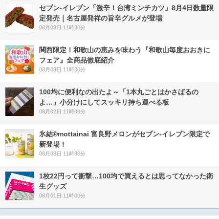
セブン-イレブン「激辛！台湾ミンチカツ」8月4日数量限
定発売｜名古屋発祥の旨辛グルメが登場
08月03日 11時30分
関西限定！和歌山の恵みを味わう『和歌山毎度おおきに
フェア』全商品徹底紹介
08月03日 11時30分
100均に便利なの出たよ～「1本丸ごとはかさばるの
よ…」小分けにしてスッキリ持ち運べる板
08月02日 11時00分
氷結®mottainai 富良野メロンがセブン‐イレブン限定で
新登場！
08月03日 11時30分
1枚22円って衝撃…100均で買えるとは思ってなかった衛
生グッズ
08月01日 11時00分