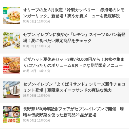
オリーブの丘 8月限定「冷製カッペリーニ 赤海老のレモ
ンガーリック」新登場！爽やか夏メニューを徹底解説
08月01日 11時30分
セブン‐イレブンに爽やか「レモン」スイーツ＆パン新登
場！夏に食べたい限定商品をチェック
08月03日 11時30分
ピザハット夏休みセット3種が3,000円から！お盆や集ま
りにぴったりのボリューム&おトクな期間限定メニュー
08月03日 13時00分
セブン‐イレブン「よくばりサンド」シリーズ新作チョコ
ミント登場｜夏限定スイーツサンドの爽快な魅力
08月06日 11時30分
長野県150周年記念フェアがセブン-イレブンで開催 味
噌や伝統野菜を使った新商品21品が登場
08月04日 11時30分