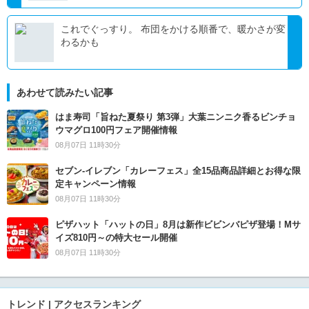
これでぐっすり。 布団をかける順番で、暖かさが変
わるかも
あわせて読みたい記事
はま寿司「旨ねた夏祭り 第3弾」大葉ニンニク香るビンチョ
ウマグロ100円フェア開催情報
08月07日 11時30分
セブン‐イレブン「カレーフェス」全15品商品詳細とお得な限
定キャンペーン情報
08月07日 11時30分
ピザハット「ハットの日」8月は新作ビビンバピザ登場！Mサ
イズ810円～の特大セール開催
08月07日 11時30分
トレンド | アクセスランキング