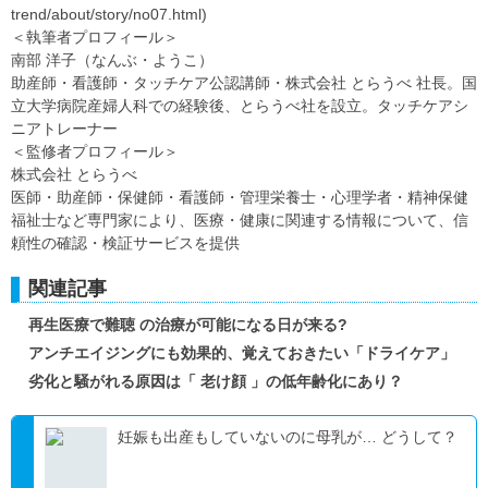
trend/about/story/no07.html)
＜執筆者プロフィール＞
南部 洋子（なんぶ・ようこ）
助産師・看護師・タッチケア公認講師・株式会社 とらうべ 社長。国
立大学病院産婦人科での経験後、とらうべ社を設立。タッチケアシ
ニアトレーナー
＜監修者プロフィール＞
株式会社 とらうべ
医師・助産師・保健師・看護師・管理栄養士・心理学者・精神保健
福祉士など専門家により、医療・健康に関連する情報について、信
頼性の確認・検証サービスを提供
関連記事
再生医療で難聴 の治療が可能になる日が来る?
アンチエイジングにも効果的、覚えておきたい「ドライケア」
劣化と騒がれる原因は「 老け顔 」の低年齢化にあり？
妊娠も出産もしていないのに母乳が… どうして？