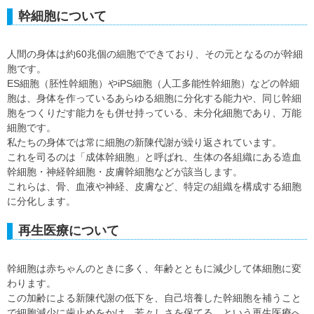
幹細胞について
人間の身体は約60兆個の細胞でできており、その元となるのが幹細
胞です。
ES細胞（胚性幹細胞）やiPS細胞（人工多能性幹細胞）などの幹細
胞は、身体を作っているあらゆる細胞に分化する能力や、同じ幹細
胞をつくりだす能力をも併せ持っている、未分化細胞であり、万能
細胞です。
私たちの身体では常に細胞の新陳代謝が繰り返されています。
これを司るのは「成体幹細胞」と呼ばれ、生体の各組織にある造血
幹細胞・神経幹細胞・皮膚幹細胞などが該当します。
これらは、骨、血液や神経、皮膚など、特定の組織を構成する細胞
に分化します。
再生医療について
幹細胞は赤ちゃんのときに多く、年齢とともに減少して体細胞に変
わります。
この加齢による新陳代謝の低下を、自己培養した幹細胞を補うこと
で細胞減少に歯止めをかけ、若々しさを保てる…という再生医療へ