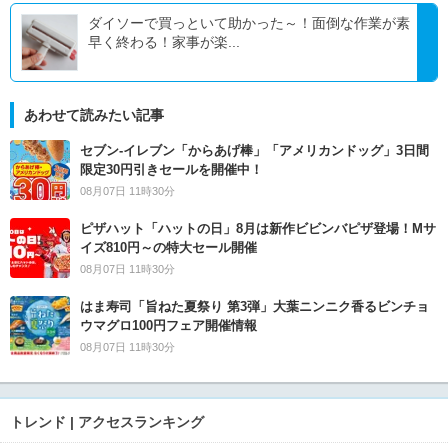
ダイソーで買っといて助かった～！面倒な作業が素
早く終わる！家事が楽...
あわせて読みたい記事
セブン‐イレブン「からあげ棒」「アメリカンドッグ」3日間
限定30円引きセールを開催中！
08月07日 11時30分
ピザハット「ハットの日」8月は新作ビビンバピザ登場！Mサ
イズ810円～の特大セール開催
08月07日 11時30分
はま寿司「旨ねた夏祭り 第3弾」大葉ニンニク香るビンチョ
ウマグロ100円フェア開催情報
08月07日 11時30分
トレンド | アクセスランキング