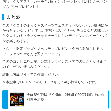
内容：クリアステッカーを全5種（うちシークレット1種）からラン
ダムで1枚プレゼント！
まとめ
この『クロミのまっくろスイーツフェスティバル“おいしい魔法にか
かっちゃいなよ？”』では、甘酸っぱいベリーやチョコなどの味わい
とクロミのキャラクターをモチーフにしたデザインのスイーツやパ
ンが楽しめます。
さらに、限定グッズやノベルティプレゼント企画も開催されるの
で、ファンの皆さんは要チェックです。
全国のコンビニや店舗、公式オンラインストアでの販売となります
ので、ぜひお楽しみください。
詳細は
特設サイト
でご確認ください。
※本記事はPR TIMESのリリースを元にAIが執筆しています。
全肉祭が静岡で初開催！2日間で200種類以上の肉
料理を満喫