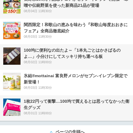
噌や伝統野菜を使った新商品21品が登場
08月04日 11時30分
関西限定！和歌山の恵みを味わう『和歌山毎度おおきに
フェア』全商品徹底紹介
08月03日 11時30分
100均に便利なの出たよ～「1本丸ごとはかさばるの
よ…」小分けにしてスッキリ持ち運べる板
08月02日 11時00分
氷結®mottainai 富良野メロンがセブン‐イレブン限定で
新登場！
08月03日 11時30分
1枚22円って衝撃…100均で買えるとは思ってなかった衛
生グッズ
08月01日 11時00分
ページの先頭へ