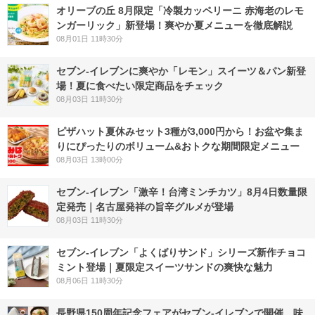
オリーブの丘 8月限定「冷製カッペリーニ 赤海老のレモ
ンガーリック」新登場！爽やか夏メニューを徹底解説
08月01日 11時30分
セブン‐イレブンに爽やか「レモン」スイーツ＆パン新登
場！夏に食べたい限定商品をチェック
08月03日 11時30分
ピザハット夏休みセット3種が3,000円から！お盆や集ま
りにぴったりのボリューム&おトクな期間限定メニュー
08月03日 13時00分
セブン-イレブン「激辛！台湾ミンチカツ」8月4日数量限
定発売｜名古屋発祥の旨辛グルメが登場
08月03日 11時30分
セブン‐イレブン「よくばりサンド」シリーズ新作チョコ
ミント登場｜夏限定スイーツサンドの爽快な魅力
08月06日 11時30分
長野県150周年記念フェアがセブン-イレブンで開催 味