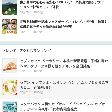
虫が苦手な初心者も安心！PICA×アース製薬の虫ケアステー
ションで快適キャンプ体験
08月05日 11時30分
長野県150周年記念フェアがセブン-イレブンで開催 味噌や
伝統野菜を使った新商品21品が登場
08月04日 11時30分
トレンド | アクセスランキング
セブンカフェ ベーカリーに本格ピザ新登場！手軽に味わ
うマルゲリータ＆照り焼きチキンを全国発売
07月31日 11時30分
セブン‐イレブンよくばりサンドに「ハムカツ＆たまごマ
カロニ」が新登場！
07月31日 11時30分
スターバックス初のカプセルトイ「ジョイフル カプセ
ル」が2026年8月2日に都内限定発売