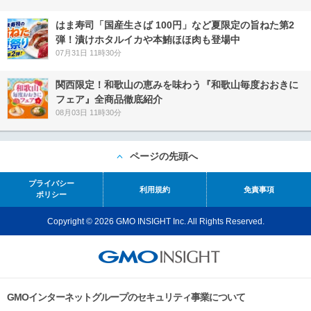
はま寿司「国産生さば 100円」など夏限定の旨ねた第2
弾！漬けホタルイカや本鮪ほほ肉も登場中
07月31日 11時30分
関西限定！和歌山の恵みを味わう『和歌山毎度おおきに
フェア』全商品徹底紹介
08月03日 11時30分
ページの先頭へ
プライバシー
利用規約
免責事項
ポリシー
Copyright © 2026 GMO INSIGHT Inc. All Rights Reserved.
GMOインターネットグループのセキュリティ事業について