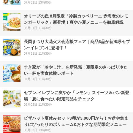
07月31日 13時00分
オリーブの丘 8月限定「冷製カッペリーニ 赤海老のレモ
ンガーリック」新登場！爽やか夏メニューを徹底解説
08月01日 11時30分
長岡まつり大花火大会応援フェア｜商品6品が新潟県セブ
ン−イレブンに登場中！
07月31日 11時30分
すき家が「冷やし汁」を新発売！夏限定のさっぱり冷た
い一杯を実食体験レポート
07月31日 11時30分
セブン‐イレブンに爽やか「レモン」スイーツ＆パン新登
場！夏に食べたい限定商品をチェック
08月03日 11時30分
ピザハット夏休みセット3種が3,000円から！お盆や集ま
りにぴったりのボリューム&おトクな期間限定メニュー
08月03日 13時00分