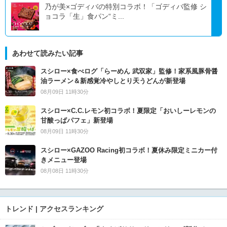
乃が美×ゴディバの特別コラボ！「ゴディバ監修 シ
ョコラ「生」食パン“ミ...
あわせて読みたい記事
スシロー×食べログ「らーめん 武双家」監修！家系風豚骨醤
油ラーメン＆新感覚冷やしとり天うどんが新登場
08月09日 11時30分
スシロー×C.C.レモン初コラボ！夏限定「おいしーレモンの
甘酸っぱパフェ」新登場
08月09日 11時30分
スシロー×GAZOO Racing初コラボ！夏休み限定ミニカー付
きメニュー登場
08月08日 11時30分
トレンド | アクセスランキング