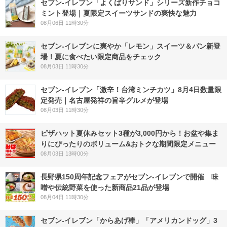
セブン‐イレブン「よくばりサンド」シリーズ新作チョコ
ミント登場｜夏限定スイーツサンドの爽快な魅力
08月06日 11時30分
セブン‐イレブンに爽やか「レモン」スイーツ＆パン新登
場！夏に食べたい限定商品をチェック
08月03日 11時30分
セブン-イレブン「激辛！台湾ミンチカツ」8月4日数量限
定発売｜名古屋発祥の旨辛グルメが登場
08月03日 11時30分
ピザハット夏休みセット3種が3,000円から！お盆や集ま
りにぴったりのボリューム&おトクな期間限定メニュー
08月03日 13時00分
長野県150周年記念フェアがセブン-イレブンで開催 味
噌や伝統野菜を使った新商品21品が登場
08月04日 11時30分
セブン‐イレブン「からあげ棒」「アメリカンドッグ」3