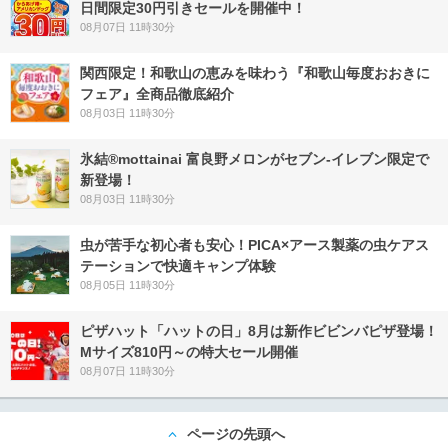
日間限定30円引きセールを開催中！
08月07日 11時30分
関西限定！和歌山の恵みを味わう『和歌山毎度おおきに
フェア』全商品徹底紹介
08月03日 11時30分
氷結®mottainai 富良野メロンがセブン‐イレブン限定で
新登場！
08月03日 11時30分
虫が苦手な初心者も安心！PICA×アース製薬の虫ケアス
テーションで快適キャンプ体験
08月05日 11時30分
ピザハット「ハットの日」8月は新作ビビンバピザ登場！
Mサイズ810円～の特大セール開催
08月07日 11時30分
ページの先頭へ