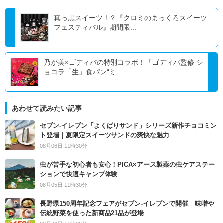
真っ黒スイーツ！？『クロミのまっくろスイーツ
フェスティバル』期間限...
乃が美×ゴディバの特別コラボ！「ゴディバ監修 シ
ョコラ「生」食パン“ミ...
あわせて読みたい記事
セブン‐イレブン「よくばりサンド」シリーズ新作チョコミン
ト登場｜夏限定スイーツサンドの爽快な魅力
08月06日 11時30分
虫が苦手な初心者も安心！PICA×アース製薬の虫ケアステー
ションで快適キャンプ体験
08月05日 11時30分
長野県150周年記念フェアがセブン-イレブンで開催 味噌や
伝統野菜を使った新商品21品が登場