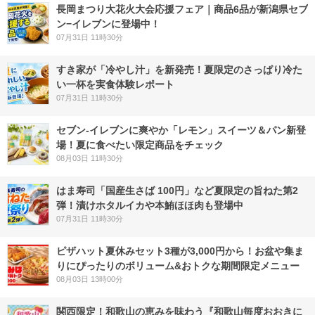
長岡まつり大花火大会応援フェア｜商品6品が新潟県セブ
ン−イレブンに登場中！
07月31日 11時30分
すき家が「冷やし汁」を新発売！夏限定のさっぱり冷た
い一杯を実食体験レポート
07月31日 11時30分
セブン‐イレブンに爽やか「レモン」スイーツ＆パン新登
場！夏に食べたい限定商品をチェック
08月03日 11時30分
はま寿司「国産生さば 100円」など夏限定の旨ねた第2
弾！漬けホタルイカや本鮪ほほ肉も登場中
07月31日 11時30分
ピザハット夏休みセット3種が3,000円から！お盆や集ま
りにぴったりのボリューム&おトクな期間限定メニュー
08月03日 13時00分
関西限定！和歌山の恵みを味わう『和歌山毎度おおきに