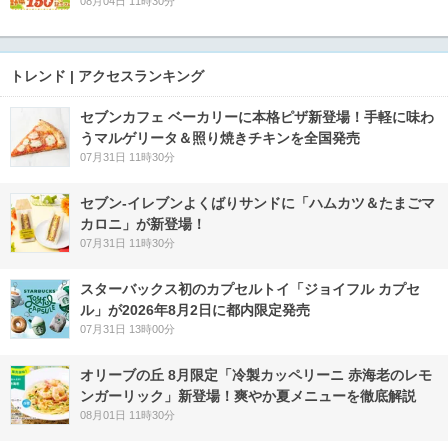
08月04日 11時30分
トレンド | アクセスランキング
セブンカフェ ベーカリーに本格ピザ新登場！手軽に味わ
うマルゲリータ＆照り焼きチキンを全国発売
07月31日 11時30分
セブン‐イレブンよくばりサンドに「ハムカツ＆たまごマ
カロニ」が新登場！
07月31日 11時30分
スターバックス初のカプセルトイ「ジョイフル カプセ
ル」が2026年8月2日に都内限定発売
07月31日 13時00分
オリーブの丘 8月限定「冷製カッペリーニ 赤海老のレモ
ンガーリック」新登場！爽やか夏メニューを徹底解説
08月01日 11時30分