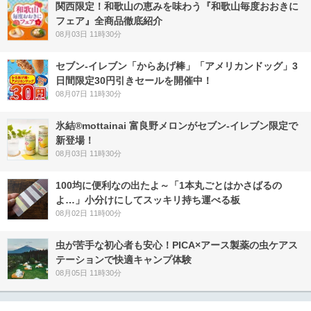
関西限定！和歌山の恵みを味わう『和歌山毎度おおきに
フェア』全商品徹底紹介
08月03日 11時30分
セブン‐イレブン「からあげ棒」「アメリカンドッグ」3
日間限定30円引きセールを開催中！
08月07日 11時30分
氷結®mottainai 富良野メロンがセブン‐イレブン限定で
新登場！
08月03日 11時30分
100均に便利なの出たよ～「1本丸ごとはかさばるの
よ…」小分けにしてスッキリ持ち運べる板
08月02日 11時00分
虫が苦手な初心者も安心！PICA×アース製薬の虫ケアス
テーションで快適キャンプ体験
08月05日 11時30分