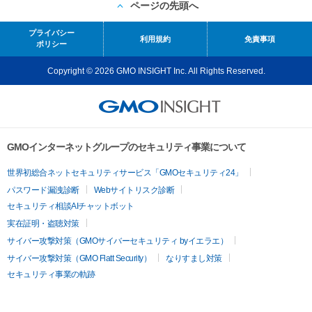
ページの先頭へ
プライバシー
利用規約
免責事項
ポリシー
Copyright © 2026 GMO INSIGHT Inc. All Rights Reserved.
GMOインターネットグループのセキュリティ事業について
世界初総合ネットセキュリティサービス「GMOセキュリティ24」
パスワード漏洩診断
Webサイトリスク診断
セキュリティ相談AIチャットボット
実在証明・盗聴対策
サイバー攻撃対策（GMOサイバーセキュリティ byイエラエ）
サイバー攻撃対策（GMO Flatt Security）
なりすまし対策
セキュリティ事業の軌跡