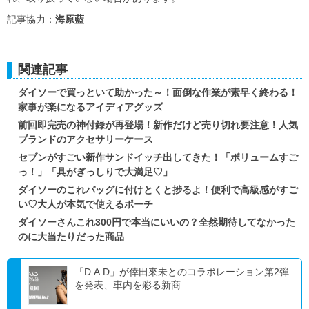
記事協力：
海原藍
関連記事
ダイソーで買っといて助かった～！面倒な作業が素早く終わる！
家事が楽になるアイディアグッズ
前回即完売の神付録が再登場！新作だけど売り切れ要注意！人気
ブランドのアクセサリーケース
セブンがすごい新作サンドイッチ出してきた！「ボリュームすご
っ！」「具がぎっしりで大満足♡」
ダイソーのこれバッグに付けとくと捗るよ！便利で高級感がすご
い♡大人が本気で使えるポーチ
ダイソーさんこれ300円で本当にいいの？全然期待してなかった
のに大当たりだった商品
「D.A.D」が倖田來未とのコラボレーション第2弾
を発表、車内を彩る新商...