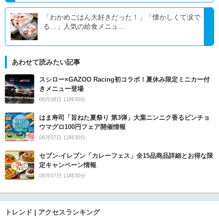
「わかめごはん大好きだった！」「懐かしくて涙で
る…」人気の給食メニュ...
あわせて読みたい記事
スシロー×GAZOO Racing初コラボ！夏休み限定ミニカー付
きメニュー登場
08月08日 11時30分
はま寿司「旨ねた夏祭り 第3弾」大葉ニンニク香るビンチョ
ウマグロ100円フェア開催情報
08月07日 11時30分
セブン‐イレブン「カレーフェス」全15品商品詳細とお得な限
定キャンペーン情報
08月07日 11時30分
トレンド | アクセスランキング