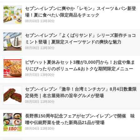
セブン‐イレブンに爽やか「レモン」スイーツ＆パン新登
場！夏に食べたい限定商品をチェック
08月03日 11時30分
セブン‐イレブン「よくばりサンド」シリーズ新作チョコ
ミント登場｜夏限定スイーツサンドの爽快な魅力
08月06日 11時30分
ピザハット夏休みセット3種が3,000円から！お盆や集ま
りにぴったりのボリューム&おトクな期間限定メニュー
08月03日 13時00分
セブン-イレブン「激辛！台湾ミンチカツ」8月4日数量限
定発売｜名古屋発祥の旨辛グルメが登場
08月03日 11時30分
長野県150周年記念フェアがセブン-イレブンで開催 味
噌や伝統野菜を使った新商品21品が登場
08月04日 11時30分