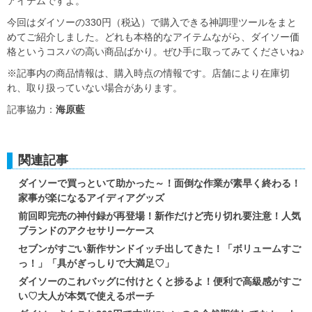
アイテムですよ。
今回はダイソーの330円（税込）で購入できる神調理ツールをまと
めてご紹介しました。どれも本格的なアイテムながら、ダイソー価
格というコスパの高い商品ばかり。ぜひ手に取ってみてくださいね♪
※記事内の商品情報は、購入時点の情報です。店舗により在庫切
れ、取り扱っていない場合があります。
記事協力：
海原藍
関連記事
ダイソーで買っといて助かった～！面倒な作業が素早く終わる！
家事が楽になるアイディアグッズ
前回即完売の神付録が再登場！新作だけど売り切れ要注意！人気
ブランドのアクセサリーケース
セブンがすごい新作サンドイッチ出してきた！「ボリュームすご
っ！」「具がぎっしりで大満足♡」
ダイソーのこれバッグに付けとくと捗るよ！便利で高級感がすご
い♡大人が本気で使えるポーチ