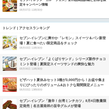
定キャンペーン情報
08月07日 11時30分
トレンド | アクセスランキング
セブン‐イレブンに爽やか「レモン」スイーツ＆パン新登
場！夏に食べたい限定商品をチェック
08月03日 11時30分
セブン‐イレブン「よくばりサンド」シリーズ新作チョコ
ミント登場｜夏限定スイーツサンドの爽快な魅力
08月06日 11時30分
ピザハット夏休みセット3種が3,000円から！お盆や集ま
りにぴったりのボリューム&おトクな期間限定メニュー
08月03日 13時00分
セブン-イレブン「激辛！台湾ミンチカツ」8月4日数量限
定発売｜名古屋発祥の旨辛グルメが登場