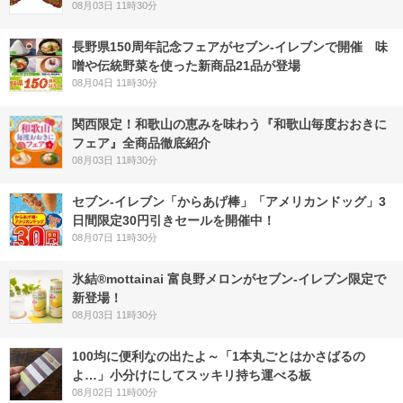
08月03日 11時30分
長野県150周年記念フェアがセブン-イレブンで開催 味
噌や伝統野菜を使った新商品21品が登場
08月04日 11時30分
関西限定！和歌山の恵みを味わう『和歌山毎度おおきに
フェア』全商品徹底紹介
08月03日 11時30分
セブン‐イレブン「からあげ棒」「アメリカンドッグ」3
日間限定30円引きセールを開催中！
08月07日 11時30分
氷結®mottainai 富良野メロンがセブン‐イレブン限定で
新登場！
08月03日 11時30分
100均に便利なの出たよ～「1本丸ごとはかさばるの
よ…」小分けにしてスッキリ持ち運べる板
08月02日 11時00分