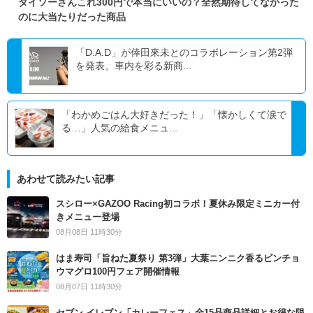
ダイソーさんこれ300円で本当にいいの？全然期待してなかった
のに大当たりだった商品
「D.A.D」が倖田來未とのコラボレーション第2弾
を発表、車内を彩る新商...
「わかめごはん大好きだった！」「懐かしくて涙で
る…」人気の給食メニュ...
あわせて読みたい記事
スシロー×GAZOO Racing初コラボ！夏休み限定ミニカー付
きメニュー登場
08月08日 11時30分
はま寿司「旨ねた夏祭り 第3弾」大葉ニンニク香るビンチョ
ウマグロ100円フェア開催情報
08月07日 11時30分
セブン‐イレブン「カレーフェス」全15品商品詳細とお得な限