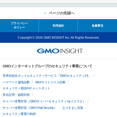
ページの先頭へ
プライバシー
利用規約
免責事項
ポリシー
Copyright © 2026 GMO INSIGHT Inc. All Rights Reserved.
GMOインターネットグループのセキュリティ事業について
世界初総合ネットセキュリティサービス「GMOセキュリティ24」
パスワード漏洩診断
Webサイトリスク診断
セキュリティ相談AIチャットボット
実在証明・盗聴対策
サイバー攻撃対策（GMOサイバーセキュリティ byイエラエ）
サイバー攻撃対策（GMO Flatt Security）
なりすまし対策
セキュリティ事業の軌跡