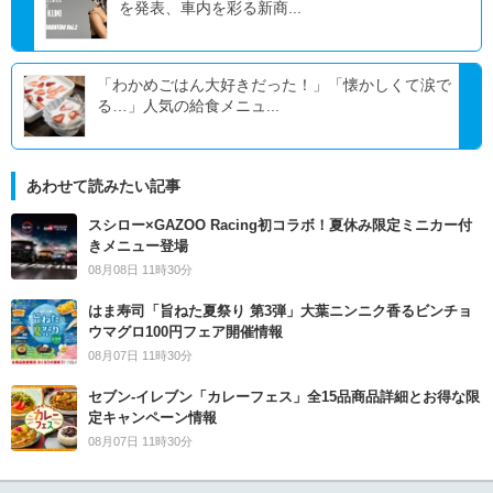
を発表、車内を彩る新商...
「わかめごはん大好きだった！」「懐かしくて涙で
る…」人気の給食メニュ...
あわせて読みたい記事
スシロー×GAZOO Racing初コラボ！夏休み限定ミニカー付
きメニュー登場
08月08日 11時30分
はま寿司「旨ねた夏祭り 第3弾」大葉ニンニク香るビンチョ
ウマグロ100円フェア開催情報
08月07日 11時30分
セブン‐イレブン「カレーフェス」全15品商品詳細とお得な限
定キャンペーン情報
08月07日 11時30分