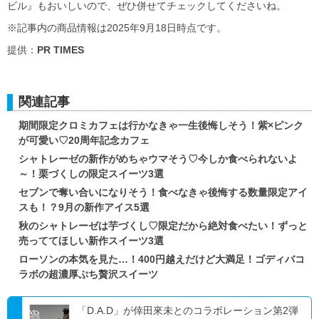
ビル』もおいしいので、ぜひ併せてチェックしてくださいね。
※記事内の商品情報は2025年9月18日時点です。
提供：
PR TIMES
関連記事
期間限定クロミカフェは行かなきゃ一生後悔しそう！紫×ピンク
が可愛い♡20周年記念カフェ
シャトレーゼの新作がめちゃウマそう♡今しか食べられないよ
～！栗づくしの限定スイーツ3選
セブンで奪い合いになりそう！食べなきゃ後悔する数量限定アイ
スも！？9月の新作アイス5選
秋のシャトレーゼは芋づくし♡限定だから絶対食べたい！ずっと
売っててほしい新作スイーツ3選
ローソンの本気を見た…！400円越えだけど大満足！ゴディバコ
ラボの超濃厚ぷち贅沢スイーツ
「D.A.D」が倖田來未とのコラボレーション第2弾