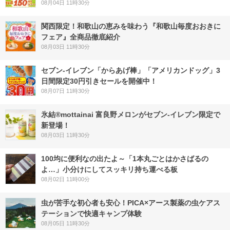
08月04日 11時30分
関西限定！和歌山の恵みを味わう『和歌山毎度おおきに
フェア』全商品徹底紹介
08月03日 11時30分
セブン‐イレブン「からあげ棒」「アメリカンドッグ」3
日間限定30円引きセールを開催中！
08月07日 11時30分
氷結®mottainai 富良野メロンがセブン‐イレブン限定で
新登場！
08月03日 11時30分
100均に便利なの出たよ～「1本丸ごとはかさばるの
よ…」小分けにしてスッキリ持ち運べる板
08月02日 11時00分
虫が苦手な初心者も安心！PICA×アース製薬の虫ケアス
テーションで快適キャンプ体験
08月05日 11時30分