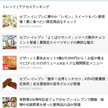
トレンド | アクセスランキング
セブン‐イレブンに爽やか「レモン」スイーツ＆パン新登
場！夏に食べたい限定商品をチェック
08月03日 11時30分
セブン‐イレブン「よくばりサンド」シリーズ新作チョコ
ミント登場｜夏限定スイーツサンドの爽快な魅力
08月06日 11時30分
ピザハット夏休みセット3種が3,000円から！お盆や集ま
りにぴったりのボリューム&おトクな期間限定メニュー
08月03日 13時00分
セブン-イレブン「激辛！台湾ミンチカツ」8月4日数量限
定発売｜名古屋発祥の旨辛グルメが登場
08月03日 11時30分
長野県150周年記念フェアがセブン-イレブンで開催 味
噌や伝統野菜を使った新商品21品が登場