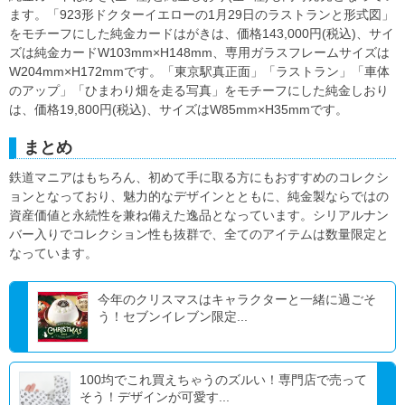
ます。「923形ドクターイエローの1月29日のラストランと形式図」
をモチーフにした純金カードはがきは、価格143,000円(税込)、サイ
ズは純金カードW103mm×H148mm、専用ガラスフレームサイズは
W204mm×H172mmです。「東京駅真正面」「ラストラン」「車体
のアップ」「ひまわり畑を走る写真」をモチーフにした純金しおり
は、価格19,800円(税込)、サイズはW85mm×H35mmです。
まとめ
鉄道マニアはもちろん、初めて手に取る方にもおすすめのコレクシ
ョンとなっており、魅力的なデザインとともに、純金製ならではの
資産価値と永続性を兼ね備えた逸品となっています。シリアルナン
バー入りでコレクション性も抜群で、全てのアイテムは数量限定と
なっています。
今年のクリスマスはキャラクターと一緒に過ごそ
う！セブンイレブン限定...
100均でこれ買えちゃうのズルい！専門店で売って
そう！デザインが可愛す...