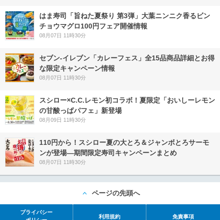
はま寿司「旨ねた夏祭り 第3弾」大葉ニンニク香るビン
チョウマグロ100円フェア開催情報
08月07日 11時30分
セブン‐イレブン「カレーフェス」全15品商品詳細とお得
な限定キャンペーン情報
08月07日 11時30分
スシロー×C.C.レモン初コラボ！夏限定「おいしーレモン
の甘酸っぱパフェ」新登場
08月09日 11時30分
110円から！スシロー夏の大とろ＆ジャンボとろサーモ
ンが登場―期間限定寿司キャンペーンまとめ
08月07日 11時30分
ページの先頭へ
プライバシー
利用規約
免責事項
ポリシー