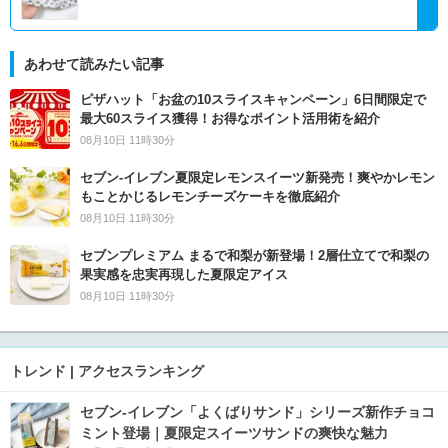
あわせて読みたい記事
ピザハット「お盆の10スライスキャンペーン」6日間限定で
最大60スライス獲得！お得なポイント活用術を紹介
08月10日 11時30分
セブン‐イレブン夏限定レモンスイーツ新発売！爽やかレモン
もことかじるレモンチーズケーキを徹底紹介
08月10日 11時30分
セブンプレミアム まるで和梨が新登場！2層仕立てで和梨の
果実感を忠実再現した夏限定アイス
08月10日 11時30分
トレンド | アクセスランキング
セブン‐イレブン「よくばりサンド」シリーズ新作チョコ
ミント登場｜夏限定スイーツサンドの爽快な魅力