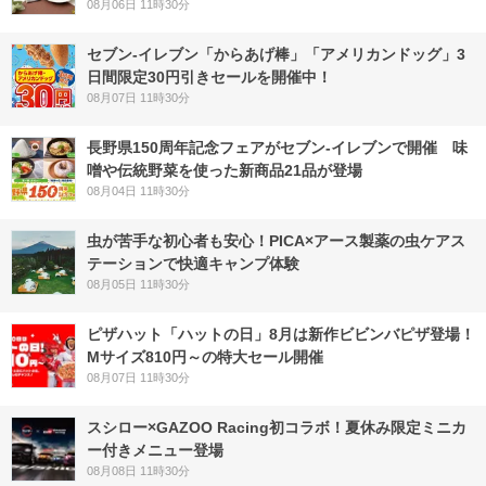
08月06日 11時30分
セブン‐イレブン「からあげ棒」「アメリカンドッグ」3
日間限定30円引きセールを開催中！
08月07日 11時30分
長野県150周年記念フェアがセブン-イレブンで開催 味
噌や伝統野菜を使った新商品21品が登場
08月04日 11時30分
虫が苦手な初心者も安心！PICA×アース製薬の虫ケアス
テーションで快適キャンプ体験
08月05日 11時30分
ピザハット「ハットの日」8月は新作ビビンバピザ登場！
Mサイズ810円～の特大セール開催
08月07日 11時30分
スシロー×GAZOO Racing初コラボ！夏休み限定ミニカ
ー付きメニュー登場
08月08日 11時30分