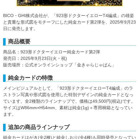
BICO・GHI株式会社が、「923形ドクターイエローT4編成」の雄姿
と貴重な形式図をモチーフにした純金カード第2弾を、2025年9月23
日に発売します。
商品概要
商品名：923形ドクターイエロー純金カード第2弾
発売日：2025年9月23日(火・祝)
販売場所：公式オンラインショップ「金きゃらじゃぱん」
純金カードの特徴
メインビジュアルとして、「923形ドクターイエローT4編成」のラ
ストラン写真や形式図を使用した特別デザインの純金カードとなっ
ています。全2種類のラインナップで、価格は49,500円(税込)です。
サイズはW86mm×H54mm、素材は純金(1g)＋専用桐箱となってい
ます。
追加の商品ラインナップ
純金カードはがき(全2種)と純金しおり(全4種)も同時発売となってい