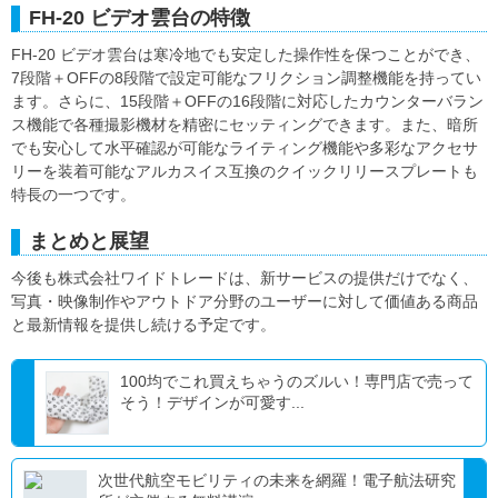
FH-20 ビデオ雲台の特徴
FH-20 ビデオ雲台は寒冷地でも安定した操作性を保つことができ、
7段階＋OFFの8段階で設定可能なフリクション調整機能を持ってい
ます。さらに、15段階＋OFFの16段階に対応したカウンターバラン
ス機能で各種撮影機材を精密にセッティングできます。また、暗所
でも安心して水平確認が可能なライティング機能や多彩なアクセサ
リーを装着可能なアルカスイス互換のクイックリリースプレートも
特長の一つです。
まとめと展望
今後も株式会社ワイドトレードは、新サービスの提供だけでなく、
写真・映像制作やアウトドア分野のユーザーに対して価値ある商品
と最新情報を提供し続ける予定です。
100均でこれ買えちゃうのズルい！専門店で売って
そう！デザインが可愛す...
次世代航空モビリティの未来を網羅！電子航法研究