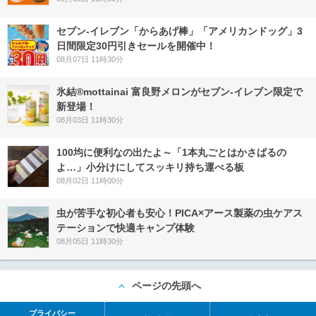
セブン‐イレブン「からあげ棒」「アメリカンドッグ」3
日間限定30円引きセールを開催中！
08月07日 11時30分
氷結®mottainai 富良野メロンがセブン‐イレブン限定で
新登場！
08月03日 11時30分
100均に便利なの出たよ～「1本丸ごとはかさばるの
よ…」小分けにしてスッキリ持ち運べる板
08月02日 11時00分
虫が苦手な初心者も安心！PICA×アース製薬の虫ケアス
テーションで快適キャンプ体験
08月05日 11時30分
ページの先頭へ
プライバシー