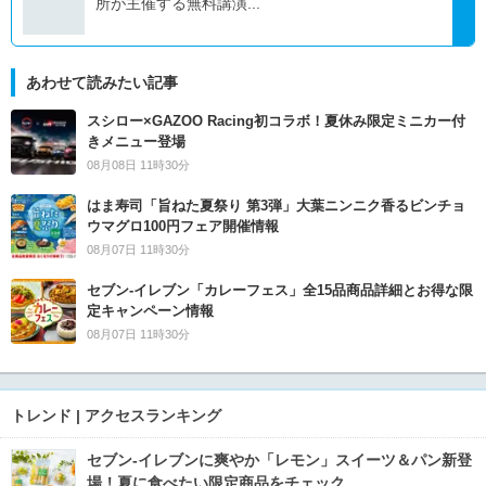
所が主催する無料講演...
あわせて読みたい記事
スシロー×GAZOO Racing初コラボ！夏休み限定ミニカー付
きメニュー登場
08月08日 11時30分
はま寿司「旨ねた夏祭り 第3弾」大葉ニンニク香るビンチョ
ウマグロ100円フェア開催情報
08月07日 11時30分
セブン‐イレブン「カレーフェス」全15品商品詳細とお得な限
定キャンペーン情報
08月07日 11時30分
トレンド | アクセスランキング
セブン‐イレブンに爽やか「レモン」スイーツ＆パン新登
場！夏に食べたい限定商品をチェック