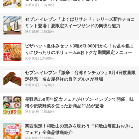
08月03日 11時30分
セブン‐イレブン「よくばりサンド」シリーズ新作チョコ
ミント登場｜夏限定スイーツサンドの爽快な魅力
08月06日 11時30分
ピザハット夏休みセット3種が3,000円から！お盆や集ま
りにぴったりのボリューム&おトクな期間限定メニュー
08月03日 13時00分
セブン-イレブン「激辛！台湾ミンチカツ」8月4日数量限
定発売｜名古屋発祥の旨辛グルメが登場
08月03日 11時30分
長野県150周年記念フェアがセブン-イレブンで開催 味
噌や伝統野菜を使った新商品21品が登場
08月04日 11時30分
関西限定！和歌山の恵みを味わう『和歌山毎度おおきに
フェア』全商品徹底紹介
08月03日 11時30分