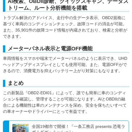
AI検索、OBDII診断、クイックスキャン、データス
トリーム、ルート分析機能を搭載
トラブル解決のアドバイス、走行中の生データ表示、OBD2規格に
基づく車両のコンディションチェック、故障コードの消去が可能。
また、35,901件の故障コード情報が内蔵されており、検索と分析が
できます。
メーターパネル表示と電源OFF機能
車両情報をスマホや端末でメーターパネルのように表示でき、UHD
ヘッドアップディスプレイとしても使用可能。また、電源OFFがで
きるので、消費電力を抑えバッテリー上がり対策にもなります。
まとめ
この新製品『OBD2-EDI01』によって、誰でも簡単に車のコンディ
ションを確認し、管理することが可能になります。AIとOBDIIの融
合による機能性は車のメンテナンスを深め、安全を保ちたいすべて
の車オーナーやドライバーにとって有益です。
全国19都市で開催！『一条工務店 presents 恐竜ラ