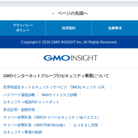
ページの先頭へ
プライバシー
利用規約
免責事項
ポリシー
Copyright © 2026 GMO INSIGHT Inc. All Rights Reserved.
GMOインターネットグループのセキュリティ事業について
世界初総合ネットセキュリティサービス「GMOセキュリティ24」
パスワード漏洩診断
Webサイトリスク診断
セキュリティ相談AIチャットボット
実在証明・盗聴対策
サイバー攻撃対策（GMOサイバーセキュリティ byイエラエ）
サイバー攻撃対策（GMO Flatt Security）
なりすまし対策
セキュリティ事業の軌跡