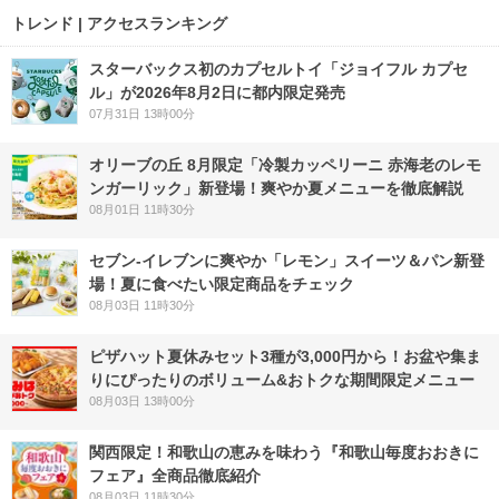
トレンド | アクセスランキング
スターバックス初のカプセルトイ「ジョイフル カプセ
ル」が2026年8月2日に都内限定発売
07月31日 13時00分
オリーブの丘 8月限定「冷製カッペリーニ 赤海老のレモ
ンガーリック」新登場！爽やか夏メニューを徹底解説
08月01日 11時30分
セブン‐イレブンに爽やか「レモン」スイーツ＆パン新登
場！夏に食べたい限定商品をチェック
08月03日 11時30分
ピザハット夏休みセット3種が3,000円から！お盆や集ま
りにぴったりのボリューム&おトクな期間限定メニュー
08月03日 13時00分
関西限定！和歌山の恵みを味わう『和歌山毎度おおきに
フェア』全商品徹底紹介
08月03日 11時30分