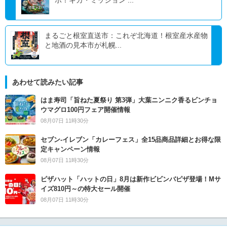
ボ！ギガ・ミッション ...
まるごと根室直送市：これぞ北海道！根室産水産物
と地酒の見本市が札幌...
あわせて読みたい記事
はま寿司「旨ねた夏祭り 第3弾」大葉ニンニク香るビンチョ
ウマグロ100円フェア開催情報
08月07日 11時30分
セブン‐イレブン「カレーフェス」全15品商品詳細とお得な限
定キャンペーン情報
08月07日 11時30分
ピザハット「ハットの日」8月は新作ビビンバピザ登場！Mサ
イズ810円～の特大セール開催
08月07日 11時30分