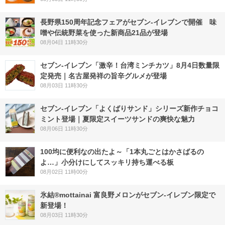
長野県150周年記念フェアがセブン-イレブンで開催 味
噌や伝統野菜を使った新商品21品が登場
08月04日 11時30分
セブン-イレブン「激辛！台湾ミンチカツ」8月4日数量限
定発売｜名古屋発祥の旨辛グルメが登場
08月03日 11時30分
セブン‐イレブン「よくばりサンド」シリーズ新作チョコ
ミント登場｜夏限定スイーツサンドの爽快な魅力
08月06日 11時30分
100均に便利なの出たよ～「1本丸ごとはかさばるの
よ…」小分けにしてスッキリ持ち運べる板
08月02日 11時00分
氷結®mottainai 富良野メロンがセブン‐イレブン限定で
新登場！
08月03日 11時30分