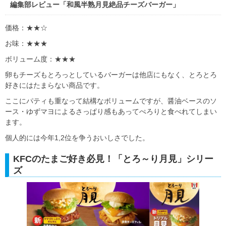
編集部レビュー「和風半熟月見絶品チーズバーガー」
価格：★★☆
お味：★★★
ボリューム度：★★★
卵もチーズもとろっとしているバーガーは他店にもなく、とろとろ
好きにはたまらない商品です。
ここにパティも重なって結構なボリュームですが、醤油ベースのソ
ース・ゆずマヨによるさっぱり感もあってぺろりと食べれてしまい
ます。
個人的には今年1,2位を争うおいしさでした。
KFCのたまご好き必見！「とろ～り月見」シリー
ズ