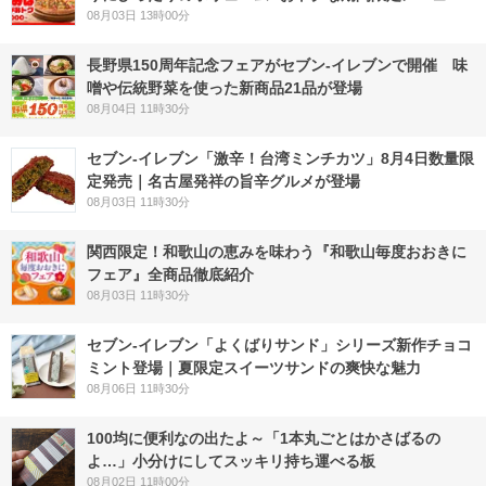
08月03日 13時00分
長野県150周年記念フェアがセブン-イレブンで開催 味
噌や伝統野菜を使った新商品21品が登場
08月04日 11時30分
セブン-イレブン「激辛！台湾ミンチカツ」8月4日数量限
定発売｜名古屋発祥の旨辛グルメが登場
08月03日 11時30分
関西限定！和歌山の恵みを味わう『和歌山毎度おおきに
フェア』全商品徹底紹介
08月03日 11時30分
セブン‐イレブン「よくばりサンド」シリーズ新作チョコ
ミント登場｜夏限定スイーツサンドの爽快な魅力
08月06日 11時30分
100均に便利なの出たよ～「1本丸ごとはかさばるの
よ…」小分けにしてスッキリ持ち運べる板
08月02日 11時00分