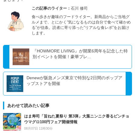
この記事のライター：
石川 修司
食べ歩きが趣味のフードライター。新商品からご当地グ
ルメまで、とにかく“気になるものは自分で食べて確かめ
る”が信条。読者に寄り添った“リアルな食レポ”をお届け
します。
『HOWMORE LIVING』が開業6周年を記念した特
別イベントを開催！豪華プレ...
Denewが阪急メンズ東京で特別な2日間のポップア
ップストアを開催
あわせて読みたい記事
はま寿司「旨ねた夏祭り 第3弾」大葉ニンニク香るビンチョ
ウマグロ100円フェア開催情報
08月07日 11時30分