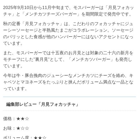
2025年9月10日から11月中旬まで、モスバーガーは「月見フォカッ
チャ」と「メンチカツチーズバーガー」を期間限定で発売中です。
秋の定番「月見フォカッチャ」は、こだわりのフォカッチャにジュ
ーシーソーセージと半熟風たまごがコラボレーション。ソーセージ
のパリッとした食感が他のハンバーガーにはないアクセントになっ
ています。
また、モスバーガーでは十五夜のお月見とは対象の二十六の新月を
モチーフにした”裏月見”として、「メンチカツバーガー」も発売し
ています。
今年は牛・豚合挽肉のジューシーなメンチカツにチーズを絡め、キ
ャベツとマヨネーズをたっぷりと挟んだボリューム満点な一品とな
っています。
編集部レビュー「月見フォカッチャ」
価格：★★☆
お味：★☆☆
ボリューム度：★★☆