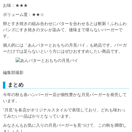
お味：★★★
ボリューム度：★★☆
卵とすき焼きの組み合わせにバターを合わせるとは斬新！ふわふわ
バンズにすき焼きのタレが染みて、後味まで堪らないバーガーで
す。
個人的には「あんバターとおもちの月見パイ」も絶品です。バーガ
ーだけでは足らないという方にはぜひおすすめしたい商品です。
編集部撮影
まとめ
今年の秋も各ハンバーガー店が個性豊かな月見バーガーを発売して
います。
”月見”を各店がオリジナルスタイルで表現しており、どれも味わっ
てみたい一品ばかりとなっています。
みなさんもお気に入りの月見バーガーを見つけて、この秋を満喫し
ましょう！