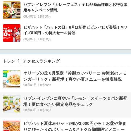
セブン‐イレブン「カレーフェス」全15品商品詳細とお得な限
定キャンペーン情報
08月07日 11時30分
ピザハット「ハットの日」8月は新作ビビンバピザ登場！Mサ
イズ810円～の特大セール開催
08月07日 11時30分
トレンド | アクセスランキング
オリーブの丘 8月限定「冷製カッペリーニ 赤海老のレモ
ンガーリック」新登場！爽やか夏メニューを徹底解説
08月01日 11時30分
セブン‐イレブンに爽やか「レモン」スイーツ＆パン新登
場！夏に食べたい限定商品をチェック
08月03日 11時30分
ピザハット夏休みセット3種が3,000円から！お盆や集ま
りにぴったりのボリューム&おトクな期間限定メニュー