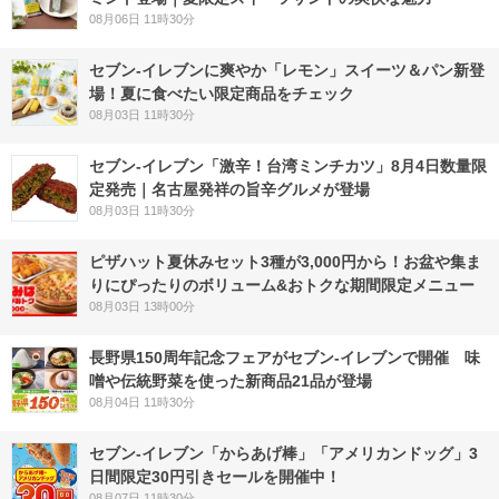
08月06日 11時30分
セブン‐イレブンに爽やか「レモン」スイーツ＆パン新登
場！夏に食べたい限定商品をチェック
08月03日 11時30分
セブン-イレブン「激辛！台湾ミンチカツ」8月4日数量限
定発売｜名古屋発祥の旨辛グルメが登場
08月03日 11時30分
ピザハット夏休みセット3種が3,000円から！お盆や集ま
りにぴったりのボリューム&おトクな期間限定メニュー
08月03日 13時00分
長野県150周年記念フェアがセブン-イレブンで開催 味
噌や伝統野菜を使った新商品21品が登場
08月04日 11時30分
セブン‐イレブン「からあげ棒」「アメリカンドッグ」3
日間限定30円引きセールを開催中！
08月07日 11時30分