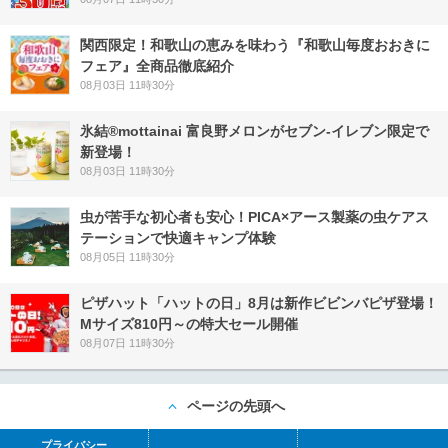
関西限定！和歌山の恵みを味わう『和歌山毎度おおきに
フェア』全商品徹底紹介
08月03日 11時30分
氷結®mottainai 富良野メロンがセブン‐イレブン限定で
新登場！
08月03日 11時30分
虫が苦手な初心者も安心！PICA×アース製薬の虫ケアス
テーションで快適キャンプ体験
08月05日 11時30分
ピザハット「ハットの日」8月は新作ビビンバピザ登場！
Mサイズ810円～の特大セール開催
08月07日 11時30分
ページの先頭へ
プライバシー