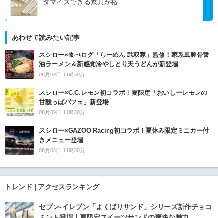
タマイズできる家具が格...
あわせて読みたい記事
スシロー×食べログ「らーめん 武双家」監修！家系風豚骨醤
油ラーメン＆新感覚冷やしとり天うどんが新登場
08月09日 11時30分
スシロー×C.C.レモン初コラボ！夏限定「おいしーレモンの
甘酸っぱパフェ」新登場
08月09日 11時30分
スシロー×GAZOO Racing初コラボ！夏休み限定ミニカー付
きメニュー登場
08月08日 11時30分
トレンド | アクセスランキング
セブン‐イレブン「よくばりサンド」シリーズ新作チョコ
ミント登場｜夏限定スイーツサンドの爽快な魅力