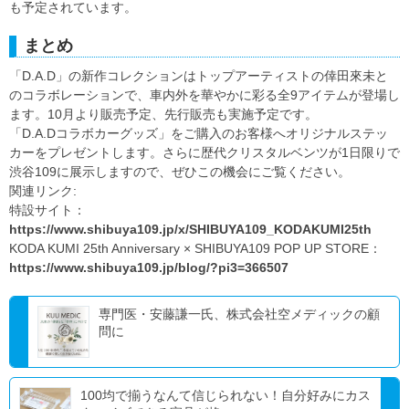
も予定されています。
まとめ
「D.A.D」の新作コレクションはトップアーティストの倖田來未と
のコラボレーションで、車内外を華やかに彩る全9アイテムが登場し
ます。10月より販売予定、先行販売も実施予定です。
「D.A.Dコラボカーグッズ」をご購入のお客様へオリジナルステッ
カーをプレゼントします。さらに歴代クリスタルベンツが1日限りで
渋谷109に展示しますので、ぜひこの機会にご覧ください。
関連リンク:
特設サイト：
https://www.shibuya109.jp/x/SHIBUYA109_KODAKUMI25th
KODA KUMI 25th Anniversary × SHIBUYA109 POP UP STORE：
https://www.shibuya109.jp/blog/?pi3=366507
専門医・安藤謙一氏、株式会社空メディックの顧
問に
100均で揃うなんて信じられない！自分好みにカス