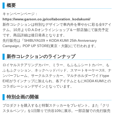
概要
キャンペーンページ：
https://www.garson.co.jp/collaboration_kodakumi/
新作コレクションは特別なデザインで車内外を華やかに彩る全9アイ
テム。10月よりD.A.Dオンラインショップ＆一部店舗にて販売予定
です。商品詳細は後日発表となります。
先行販売は『SHIBUYA109 × KODA KUMI 25th Anniversary
Campaign』POP UP STORE(東京・大阪)にて行われます。
新作コレクションのラインナップ
ロイヤルステアリングカバー、ミラー、もふもふシートカバー、も
ふもふクッション、ネックヘッドパッド、スマートキーケースII、ナ
ンバーフレーム、サークルステッカー、マルチホルダーワイドtype
EXEがラインナップに加えられ、各アイテムともにKODA KUMIとの
コラボレーションデザインとなっています。
特別企画の開催
プロダクトを購入すると特製ステッカーをプレゼント。また『クリ
スタルベンツ』を1日限りで渋谷109に展示。一部店舗での先行販売