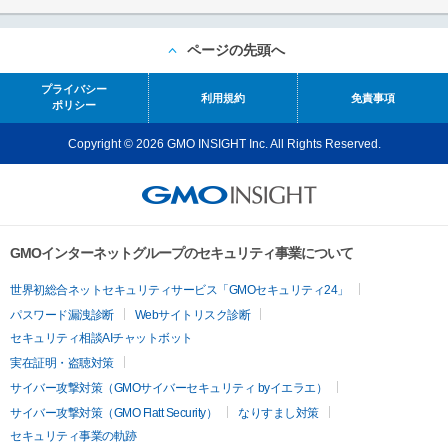
ページの先頭へ
プライバシー
利用規約
免責事項
ポリシー
Copyright © 2026 GMO INSIGHT Inc. All Rights Reserved.
GMOインターネットグループのセキュリティ事業について
世界初総合ネットセキュリティサービス「GMOセキュリティ24」
パスワード漏洩診断
Webサイトリスク診断
セキュリティ相談AIチャットボット
実在証明・盗聴対策
サイバー攻撃対策（GMOサイバーセキュリティ byイエラエ）
サイバー攻撃対策（GMO Flatt Security）
なりすまし対策
セキュリティ事業の軌跡