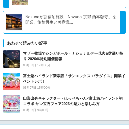
Nazunaが新宿泊施設「Nazuna 京都 西本願寺」を
開業、旅館再生と美意識...
あわせて読みたい記事
マザー牧場でシンガポール・ナショナルデー花火&盆踊り祭
り 2026年特別開催情報
08月07日 17時00分
富士急ハイランド新常設「サンエックス パラダイス」開業イ
ベントレポ！
08月07日 15時00分
山梨出身キャラクター・ほっぺちゃん×富士急ハイランド初
コラボ サン宝石フェア2026の魅力と楽しみ方
08月07日 9時00分