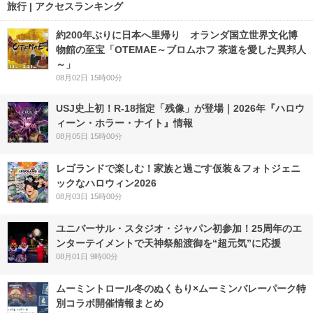
旅行 | アクセスランキング
約200年ぶりに日本へ里帰り オランダ国立世界文化博
物館の至宝「OTEMAE～ブロムホフ 茶道を愛した異邦人
～」
08月02日 15時00分
USJ史上初！R-18指定「残像」が登場｜2026年『ハロウ
ィーン・ホラー・ナイト』情報
08月05日 15時00分
レゴランドで楽しむ！家族と過ごす仮装＆フォトジェニ
ックなハロウィン2026
08月03日 15時00分
ユニバーサル・スタジオ・ジャパン初参加！25周年のエ
ンターテイメントで天神祭船渡御を“超元気”に応援
08月01日 9時00分
ムーミントロール冬のぬくもり×ムーミンバレーパーク特
別コラボ開催情報まとめ