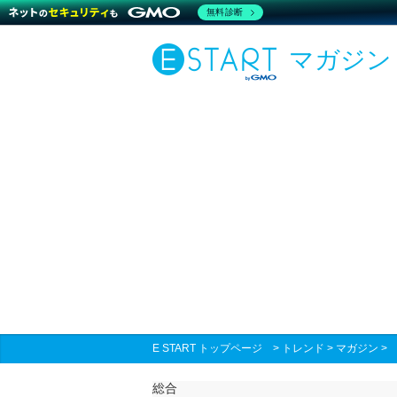
無料診断
マガジン
E START トップページ
>
トレンド
>
マガジン
総合