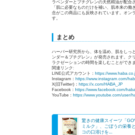
ラベンダーとプチグレンの天然精油が配合
「肌に必要なものだけを補い、肌本来の働き
念がこの商品にも反映されています。オンライン
す。
まとめ
ハーバー研究所から、体を温め、肌をしっと
ンダー＆プチグレン』が発売されます。ク
ラクゼーションの時間を楽しむことができ
関連リンク:
LINE公式アカウント：
https://www.haba.co.
Instagram：
https://www.instagram.com/hab
X(旧Twitter)：
https://x.com/HABA_JP
Facebook：
https://www.facebook.com/hab
YouTube：
https://www.youtube.com/user/
驚きの健康スイーツ「GOV
ミルク」、ごぼうの栄養
コの口溶けを...