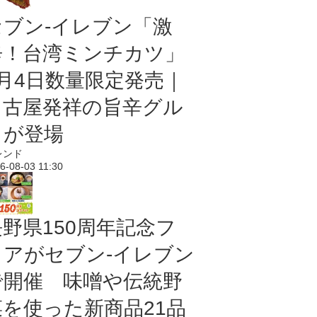
セブン-イレブン「激
辛！台湾ミンチカツ」
8月4日数量限定発売｜
名古屋発祥の旨辛グル
メが登場
レンド
6-08-03 11:30
長野県150周年記念フ
ェアがセブン-イレブン
で開催 味噌や伝統野
菜を使った新商品21品