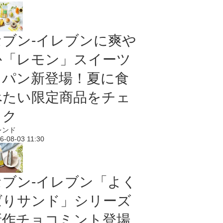
セブン‐イレブンに爽や
か「レモン」スイーツ
＆パン新登場！夏に食
べたい限定商品をチェ
ック
レンド
6-08-03 11:30
セブン‐イレブン「よく
ばりサンド」シリーズ
新作チョコミント登場