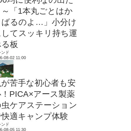
よ～「1本丸ごとはか
さばるのよ…」小分け
にしてスッキリ持ち運
べる板
レンド
6-08-02 11:00
虫が苦手な初心者も安
！PICA×アース製薬
の虫ケアステーション
で快適キャンプ体験
レンド
6-08-05 11:30