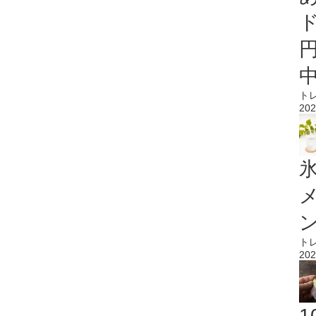
ト
202
氷
ト
202