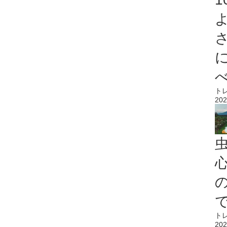
ト
202
心
ト
202