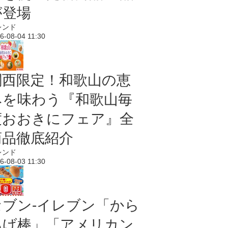
が登場
レンド
6-08-04 11:30
関西限定！和歌山の恵
みを味わう『和歌山毎
度おおきにフェア』全
商品徹底紹介
レンド
6-08-03 11:30
セブン‐イレブン「から
あげ棒」「アメリカン