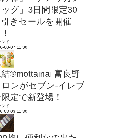
ドッグ」3日間限定30
円引きセールを開催
中！
レンド
6-08-07 11:30
結®mottainai 富良野
メロンがセブン‐イレブ
ン限定で新登場！
レンド
6-08-03 11:30
100均に便利なの出た