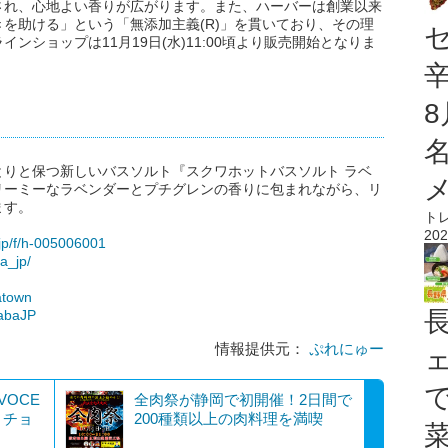
され、心地よい香りが広がります。また、ハーバーは創業以来
を助ける」という「無添加主義(R)」を貫いており、その理
ショップは11月19日(水)11:00頃より販売開始となりま
りと保つ新しいバスソルト『スクワホットバスソルト ラベ
リーミーなラベンダーとプチグレンの香りに包まれながら、リ
ます。
ト
202
jp/f/h-005006001
a_jp/
atown
habaJP
情報提供元：
ぷれにゅー
OCE
全肉祭が静岡で初開催！2日間で
とチョ
200種類以上の肉料理を満喫