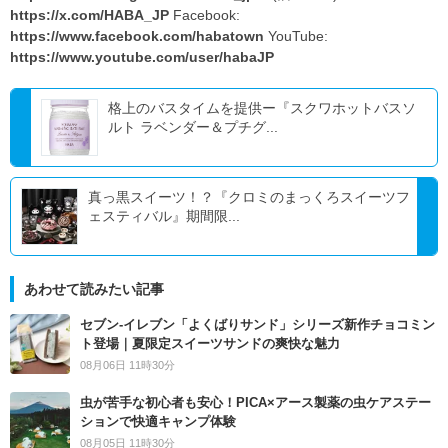
https://x.com/HABA_JP
Facebook:
https://www.facebook.com/habatown
YouTube:
https://www.youtube.com/user/habaJP
格上のバスタイムを提供ー『スクワホットバスソ
ルト ラベンダー＆プチグ...
真っ黒スイーツ！？『クロミのまっくろスイーツフ
ェスティバル』期間限...
あわせて読みたい記事
セブン‐イレブン「よくばりサンド」シリーズ新作チョコミン
ト登場｜夏限定スイーツサンドの爽快な魅力
08月06日 11時30分
虫が苦手な初心者も安心！PICA×アース製薬の虫ケアステー
ションで快適キャンプ体験
08月05日 11時30分