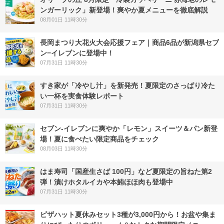
ンガーリック」新登場！爽やか夏メニューを徹底解説
08月01日 11時30分
長岡まつり大花火大会応援フェア｜商品6品が新潟県セブ
ン−イレブンに登場中！
07月31日 11時30分
すき家が「冷やし汁」を新発売！夏限定のさっぱり冷た
い一杯を実食体験レポート
07月31日 11時30分
セブン‐イレブンに爽やか「レモン」スイーツ＆パン新登
場！夏に食べたい限定商品をチェック
08月03日 11時30分
はま寿司「国産生さば 100円」など夏限定の旨ねた第2
弾！漬けホタルイカや本鮪ほほ肉も登場中
07月31日 11時30分
ピザハット夏休みセット3種が3,000円から！お盆や集ま