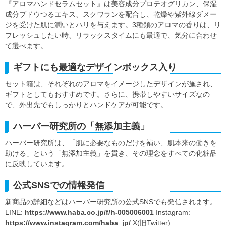
『アロマハンドセラムセット』は美容成分プロテオグリカン、保湿
成分ブドウつるエキス、スクワランを配合し、乾燥や紫外線ダメー
ジを受けた肌に潤いとハリを与えます。3種類のアロマの香りは、リ
フレッシュしたい時、リラックスタイムにも最適で、気分に合わせ
て選べます。
ギフトにも最適なデザインボックス入り
セット箱は、それぞれのアロマをイメージしたデザインが施され、
ギフトとしてもおすすめです。さらに、携帯しやすいサイズなの
で、外出先でもしっかりとハンドケアが可能です。
ハーバー研究所の「無添加主義」
ハーバー研究所は、「肌に必要なものだけを補い、肌本来の働きを
助ける」という「無添加主義」を貫き、その理念をすべての化粧品
に反映しています。
公式SNSでの情報発信
新商品の詳細などはハーバー研究所の公式SNSでも発信されます。
LINE:
https://www.haba.co.jp/f/h-005006001
Instagram:
https://www.instagram.com/haba_jp/
X(旧Twitter):