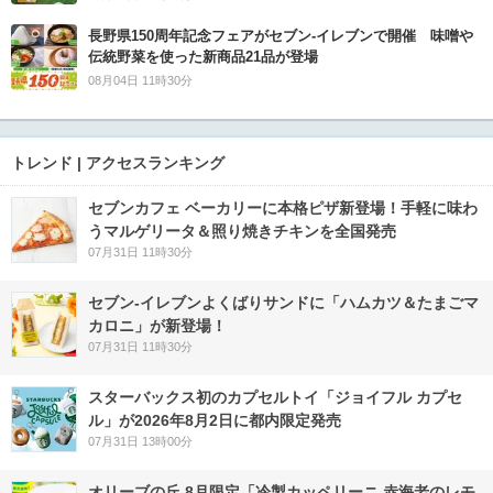
長野県150周年記念フェアがセブン-イレブンで開催 味噌や
伝統野菜を使った新商品21品が登場
08月04日 11時30分
トレンド | アクセスランキング
セブンカフェ ベーカリーに本格ピザ新登場！手軽に味わ
うマルゲリータ＆照り焼きチキンを全国発売
07月31日 11時30分
セブン‐イレブンよくばりサンドに「ハムカツ＆たまごマ
カロニ」が新登場！
07月31日 11時30分
スターバックス初のカプセルトイ「ジョイフル カプセ
ル」が2026年8月2日に都内限定発売
07月31日 13時00分
オリーブの丘 8月限定「冷製カッペリーニ 赤海老のレモ