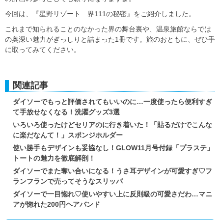
今回は、『星野リゾート 界111の秘密』をご紹介しました。
これまで知られることのなかった界の舞台裏や、温泉旅館ならでは
の奥深い魅力がぎっしりと詰まった1冊です。旅のおともに、ぜひ手
に取ってみてください。
関連記事
ダイソーでもっと評価されてもいいのに…一度使ったら便利すぎ
て手放せなくなる！洗濯グッズ3選
いろいろ使ったけどセリアのに行き着いた！「貼るだけでこんな
に楽だなんて！」スポンジホルダー
使い勝手もデザインも妥協なし！GLOW11月号付録「プラステ」
トートの魅力を徹底解剖！
ダイソーでまた奪い合いになる！うさ耳デザインが可愛すぎ♡フ
ランフランで売ってそうなスリッパ
ダイソーで一目惚れ♡使いやすい上に反則級の可愛さだわ…マニ
アが惚れた200円ヘアバンド