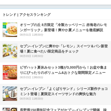
トレンド | アクセスランキング
オリーブの丘 8月限定「冷製カッペリーニ 赤海老のレモ
ンガーリック」新登場！爽やか夏メニューを徹底解説
08月01日 11時30分
セブン‐イレブンに爽やか「レモン」スイーツ＆パン新登
場！夏に食べたい限定商品をチェック
08月03日 11時30分
ピザハット夏休みセット3種が3,000円から！お盆や集ま
りにぴったりのボリューム&おトクな期間限定メニュー
08月03日 13時00分
セブン‐イレブン「よくばりサンド」シリーズ新作チョコ
ミント登場｜夏限定スイーツサンドの爽快な魅力
08月06日 11時30分
長野県150周年記念フェアがセブン-イレブンで開催 味