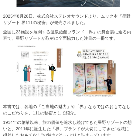
2025年8月28日、株式会社ステレオサウンドより、ムック本『星野
リゾート 界111の秘密』が発売されました。
全国に23施設を展開する温泉旅館ブランド「界」の舞台裏に迫る内
容で、星野リゾートが取材に全面協力した注目の一冊です。
本書では、各地の「ご当地の魅力」や「界」ならではのおもてなし
のこだわりを、111の秘密として紹介。
1914年の創業以来、旅の価値を追求し続けてきた星野リゾートの想
いと、2011年に誕生した「界」ブランドが大切にしてきた“地域に
根差したおもてなし”の魅力がたっぷりと詰まっています。