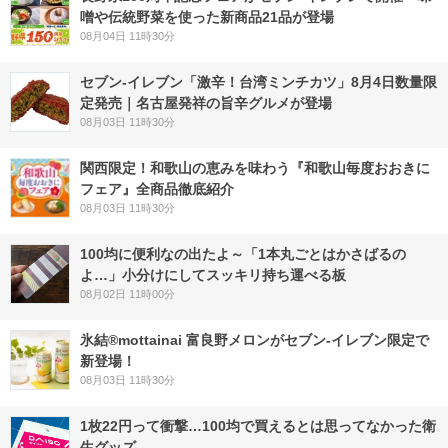
噌や伝統野菜を使った新商品21品が登場
08月04日 11時30分
セブン-イレブン「激辛！台湾ミンチカツ」8月4日数量限
定発売｜名古屋発祥の旨辛グルメが登場
08月03日 11時30分
関西限定！和歌山の恵みを味わう『和歌山毎度おおきに
フェア』全商品徹底紹介
08月03日 11時30分
100均に便利なの出たよ～「1本丸ごとはかさばるの
よ…」小分けにしてスッキリ持ち運べる板
08月02日 11時00分
氷結®mottainai 富良野メロンがセブン‐イレブン限定で
新登場！
08月03日 11時30分
1枚22円って衝撃…100均で買えるとは思ってなかった衛
生グッズ