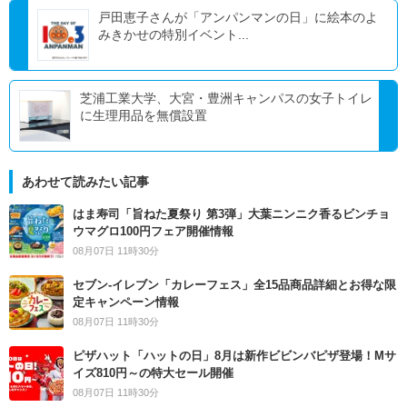
戸田恵子さんが「アンパンマンの日」に絵本のよ
みきかせの特別イベント...
芝浦工業大学、大宮・豊洲キャンパスの女子トイレ
に生理用品を無償設置
あわせて読みたい記事
はま寿司「旨ねた夏祭り 第3弾」大葉ニンニク香るビンチョ
ウマグロ100円フェア開催情報
08月07日 11時30分
セブン‐イレブン「カレーフェス」全15品商品詳細とお得な限
定キャンペーン情報
08月07日 11時30分
ピザハット「ハットの日」8月は新作ビビンバピザ登場！Mサ
イズ810円～の特大セール開催
08月07日 11時30分