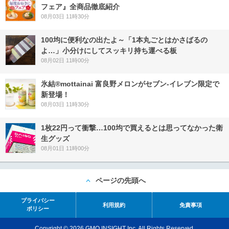
フェア』全商品徹底紹介
08月03日 11時30分
100均に便利なの出たよ～「1本丸ごとはかさばるの
よ…」小分けにしてスッキリ持ち運べる板
08月02日 11時00分
氷結®mottainai 富良野メロンがセブン‐イレブン限定で
新登場！
08月03日 11時30分
1枚22円って衝撃…100均で買えるとは思ってなかった衛
生グッズ
08月01日 11時00分
ページの先頭へ
プライバシー
利用規約
免責事項
ポリシー
Copyright © 2026 GMO INSIGHT Inc. All Rights Reserved.