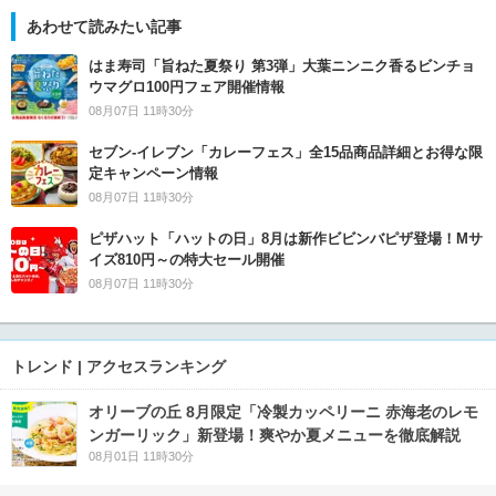
あわせて読みたい記事
はま寿司「旨ねた夏祭り 第3弾」大葉ニンニク香るビンチョ
ウマグロ100円フェア開催情報
08月07日 11時30分
セブン‐イレブン「カレーフェス」全15品商品詳細とお得な限
定キャンペーン情報
08月07日 11時30分
ピザハット「ハットの日」8月は新作ビビンバピザ登場！Mサ
イズ810円～の特大セール開催
08月07日 11時30分
トレンド | アクセスランキング
オリーブの丘 8月限定「冷製カッペリーニ 赤海老のレモ
ンガーリック」新登場！爽やか夏メニューを徹底解説
08月01日 11時30分