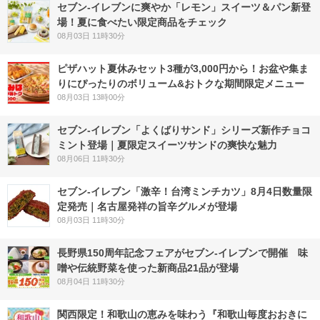
セブン‐イレブンに爽やか「レモン」スイーツ＆パン新登
場！夏に食べたい限定商品をチェック
08月03日 11時30分
ピザハット夏休みセット3種が3,000円から！お盆や集ま
りにぴったりのボリューム&おトクな期間限定メニュー
08月03日 13時00分
セブン‐イレブン「よくばりサンド」シリーズ新作チョコ
ミント登場｜夏限定スイーツサンドの爽快な魅力
08月06日 11時30分
セブン-イレブン「激辛！台湾ミンチカツ」8月4日数量限
定発売｜名古屋発祥の旨辛グルメが登場
08月03日 11時30分
長野県150周年記念フェアがセブン-イレブンで開催 味
噌や伝統野菜を使った新商品21品が登場
08月04日 11時30分
関西限定！和歌山の恵みを味わう『和歌山毎度おおきに