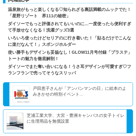
温泉旅がもっと楽しくなる♡知られざる裏話満載のムックでた！
「星野リゾート 界111の秘密」
ダイソーでもっと評価されてもいいのに…一度使ったら便利すぎ
て手放せなくなる！洗濯グッズ3選
いろいろ使ったけどセリアのに行き着いた！「貼るだけでこんな
に楽だなんて！」スポンジホルダー
使い勝手もデザインも妥協なし！GLOW11月号付録「プラステ」
トートの魅力を徹底解剖！
ダイソーでまた奪い合いになる！うさ耳デザインが可愛すぎ♡フ
ランフランで売ってそうなスリッパ
戸田恵子さんが「アンパンマンの日」に絵本のよ
みきかせの特別イベント...
芝浦工業大学、大宮・豊洲キャンパスの女子トイレ
に生理用品を無償設置