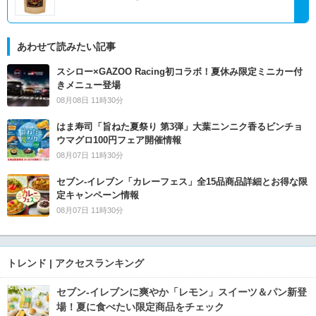
あわせて読みたい記事
スシロー×GAZOO Racing初コラボ！夏休み限定ミニカー付
きメニュー登場
08月08日 11時30分
はま寿司「旨ねた夏祭り 第3弾」大葉ニンニク香るビンチョ
ウマグロ100円フェア開催情報
08月07日 11時30分
セブン‐イレブン「カレーフェス」全15品商品詳細とお得な限
定キャンペーン情報
08月07日 11時30分
トレンド | アクセスランキング
セブン‐イレブンに爽やか「レモン」スイーツ＆パン新登
場！夏に食べたい限定商品をチェック