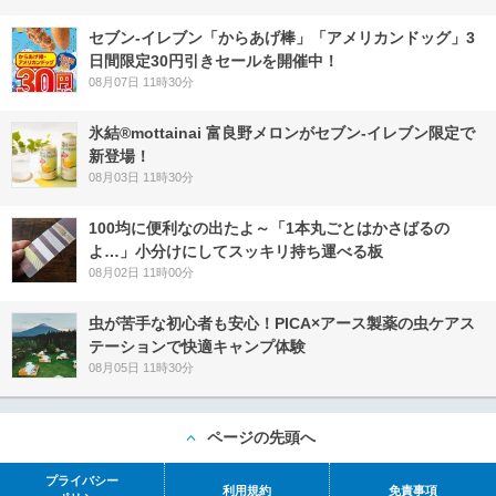
セブン‐イレブン「からあげ棒」「アメリカンドッグ」3
日間限定30円引きセールを開催中！
08月07日 11時30分
氷結®mottainai 富良野メロンがセブン‐イレブン限定で
新登場！
08月03日 11時30分
100均に便利なの出たよ～「1本丸ごとはかさばるの
よ…」小分けにしてスッキリ持ち運べる板
08月02日 11時00分
虫が苦手な初心者も安心！PICA×アース製薬の虫ケアス
テーションで快適キャンプ体験
08月05日 11時30分
ページの先頭へ
プライバシー
利用規約
免責事項