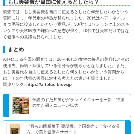
もし美容費が自由に使えるとしたら？
調査では、もし美容費を自由に使えるとしたら何がしたいかという
質問に対し、年代別の特徴が見られました。20代はヘア・ネイル・
まつ毛等に投資したいという意見が、30代ではワンランク上のスキ
ンケアや美容医療の施術への意志が強く、40代では美容だけではな
く健康への意識も見られました。
まとめ
Art+による今回の調査では、20～40代の女性の毎月の美容代とその
使用先、節約・我慢している部分等が明らかとなりました。また、
もし美容代を自由に使えるとしたら何をしたいかという質問から
は、その年代毎の美容に対する考え方の違いも窺えました。
関連リンク:
https://artplus-brow.jp
伝説のすた丼屋がグランドメニューを一新！待望
のすた麺メニューが拡大
『極みの躍膳菓子 棗胡椰』全国発売：「食べる漢
方」で美と健康をサポート