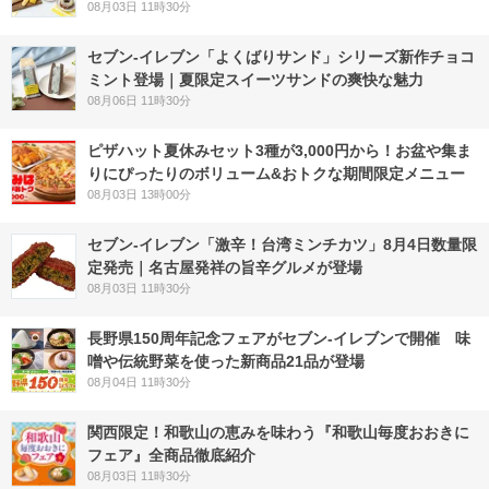
08月03日 11時30分
セブン‐イレブン「よくばりサンド」シリーズ新作チョコ
ミント登場｜夏限定スイーツサンドの爽快な魅力
08月06日 11時30分
ピザハット夏休みセット3種が3,000円から！お盆や集ま
りにぴったりのボリューム&おトクな期間限定メニュー
08月03日 13時00分
セブン-イレブン「激辛！台湾ミンチカツ」8月4日数量限
定発売｜名古屋発祥の旨辛グルメが登場
08月03日 11時30分
長野県150周年記念フェアがセブン-イレブンで開催 味
噌や伝統野菜を使った新商品21品が登場
08月04日 11時30分
関西限定！和歌山の恵みを味わう『和歌山毎度おおきに
フェア』全商品徹底紹介
08月03日 11時30分